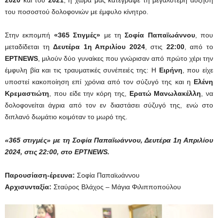
του ποσοστού δολοφονιών με έμφυλο κίνητρο.
Στην εκπομπή
«365 Στιγμές»
με τη
Σοφία Παπαϊωάννου
, που
μεταδίδεται τη
Δευτέρα 1η Απριλίου 2024
, στις
22:00
, από το
ΕΡΤNEWS
, μιλούν δύο γυναίκες που γνώρισαν από πρώτο χέρι την
έμφυλη βία και τις τραυματικές συνέπειές της: Η
Ειρήνη
, που είχε
υποστεί κακοποίηση επί χρόνια από τον σύζυγό της και η
Ελένη
Κρεμαστιώτη
, που είδε την κόρη της,
Ερατώ Μανωλακέλλη
, να
δολοφονείται άγρια από τον εν διαστάσει σύζυγό της, ενώ στο
διπλανό δωμάτιο κοιμόταν το μωρό της.
«365 στιγμές» με τη Σοφία Παπαϊωάννου, Δευτέρα 1η Απριλίου
2024, στις 22:00,
στο ΕΡΤNEWS.
Παρουσίαση-έρευνα:
Σοφία Παπαϊωάννου
Αρχισυνταξία:
Σταύρος Βλάχος – Μάγια Φιλιπποπούλου