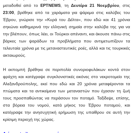
μεταδοθεί από το
ΕΡΤNEWS
, τη
Δευτέρα 21 Νοεμβρίου
, στις
23:00
, βρέθηκε από τα χαράματα για ψάρεμα στις καλύβες του
Έβρου, γνώρισε την «Κυρά του Δέλτα», που εδώ και 41 χρόνια
σηκώνει καθημερινά την ελληνική σημαία στην καλύβα της για να
την βλέπουν, όπως λέει, οι Τούρκοι απέναντι, και άκουσε πάνω στις
βάρκες των ψαράδων τα προβλήματα που αντιμετωπίζουν τα
τελευταία χρόνια με τις μεταναστευτικές ροές, αλλά και τις τουρκικές
ακταιωρούς.
Η εκπομπή βρέθηκε σε περιπολία συνοριοφυλάκων κοντά στον
φράχτη και κατέγραψε συγκλονιστικές εικόνες στο νεκροτομείο της
Αλεξανδρούπολης, εκεί που εδώ και 20 χρόνια μεταφέρονται τα
πτώματα και τα αντικείμενα των μεταναστών που έχασαν τη ζωή
τους προσπαθώντας να περάσουν τον ποταμό. Ταξίδεψε, επίσης,
στα βόρεια του νομού, κατά μήκος του Έβρου ποταμού, και
κατέγραψε την ανησυχητική ερήμωση της υπαίθρου σε αυτή την
κρίσιμη περιοχή της χώρας.