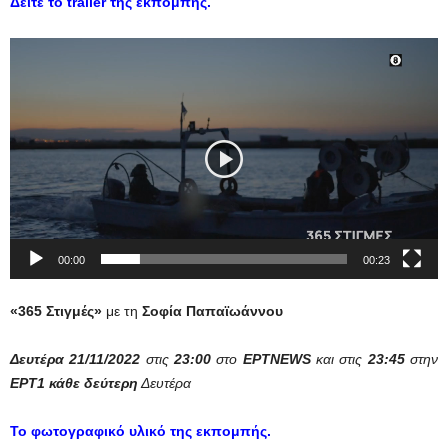
Δείτε τo trailer της εκπομπής.
Πρόγραμμα
Αναπαραγωγής
Βίντεο
00:00
00:23
«365 Στιγμές»
με τη
Σοφία Παπαϊωάννου
Δευτέρα 21/11/2022
στις
23:00
στο
EΡΤNEWS
και στις
23:45
στην
ΕΡΤ1
κάθε δεύτερη
Δευτέρα
Το φωτογραφικό υλικό της εκπομπής.