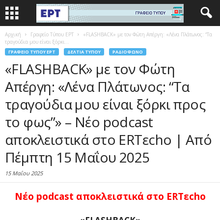
Αρχική
Γραφείο Τύπου ΕΡΤ
«FLASHBACK» με τον Φώτη Απέργη: «Λένα Πλάτωνος: “Τα
τραγούδια μου είναι ξόρκι...
ΓΡΑΦΕΊΟ ΤΎΠΟΥ ΕΡΤ
ΔΕΛΤΊΑ ΤΎΠΟΥ
ΡΑΔΙΌΦΩΝΟ
«FLASHBACK» με τον Φώτη
Απέργη: «Λένα Πλάτωνος: “Τα
τραγούδια μου είναι ξόρκι προς
το φως”» – Νέο podcast
αποκλειστικά στο ERTεcho | Από
Πέμπτη 15 Μαΐου 2025
15 Μαΐου 2025
Νέο p
odcast
αποκλειστικά στο
ERTεcho