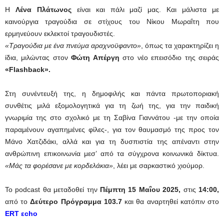
Η
Λένα Πλάτωνος
είναι και πάλι μαζί μας. Και μάλιστα με
καινούργια τραγούδια σε στίχους του Νίκου Μωραΐτη που
ερμηνεύουν εκλεκτοί τραγουδιστές.
«Τραγούδια με ένα πνεύμα αραχνοϋφαντο»
, όπως τα χαρακτηρίζει η
ίδια, μιλώντας στον
Φώτη Απέργη
στο νέο επεισόδιο της σειράς
«Flashback».
Στη συνέντευξή της, η δημοφιλής και πάντα πρωτοποριακή
συνθέτις μιλά εξομολογητικά για τη ζωή της, για την παιδική
γνωριμία της στο σχολικό με τη Σαβίνα Γιαννάτου -με την οποία
παραμένουν αγαπημένες φίλες-, για τον θαυμασμό της προς τον
Μάνο Χατζιδάκι, αλλά και για τη δυσπιστία της απέναντι στην
ανθρώπινη επικοινωνία μεσ’ από τα σύγχρονα κοινωνικά δίκτυα.
«Μάς τα φορέσανε με κορδελάκια»
, λέει με σαρκαστικό χιούμορ.
Το podcast θα μεταδοθεί την
Πέμπτη 15 Μαΐου 2025,
στις
14:00,
από το
Δεύτερο Πρόγραμμα
103.7
και θα αναρτηθεί κατόπιν στο
ERT εcho