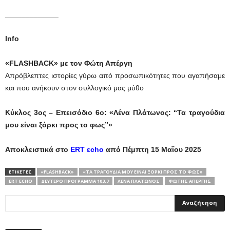
_____________
Info
«FLASHBACK» με τον Φώτη Απέργη
Απρόβλεπτες ιστορίες γύρω από προσωπικότητες που αγαπήσαμε
και που ανήκουν στον συλλογικό μας μύθο
Κύκλος 3ος – Επεισόδιο 6ο: «Λένα Πλάτωνος: “Τα τραγούδια
μου είναι ξόρκι προς το φως”»
Αποκλειστικά στο
ERT εcho
από Πέμπτη 15 Μαΐου 2025
ΕΤΙΚΕΤΕΣ
«FLASHBACK»
«ΤΑ ΤΡΑΓΟΎΔΙΑ ΜΟΥ ΕΊΝΑΙ ΞΌΡΚΙ ΠΡΟΣ ΤΟ ΦΩΣ»
ERT ΕCHO
ΔΕΎΤΕΡΟ ΠΡΌΓΡΑΜΜΑ 103.7
ΛΈΝΑ ΠΛΆΤΩΝΟΣ
ΦΏΤΗΣ ΑΠΈΡΓΗΣ