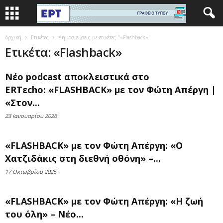
Αρχική
Ετικέτες
Δημοσιεύσεις με ετικέτες "«Flashback»"
Ετικέτα: «Flashback»
Νέο podcast αποκλειστικά στο
ERTεcho: «FLASHBACK» με τον Φώτη Απέργη |
«Στον...
23 Ιανουαρίου 2026
«FLASHBACK» με τον Φώτη Απέργη: «Ο
Χατζιδάκις στη διεθνή οθόνη» –...
17 Οκτωβρίου 2025
«FLASHBACK» με τον Φώτη Απέργη: «Η ζωή
του όλη» – Νέο...