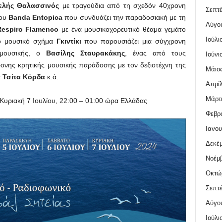
ελής Θαλασσινός
με τραγούδια από τη σχεδόν 40χρονη
Σεπτέ
μου
Banda
Entopica
που συνδυάζει την παραδοσιακή με τη
Αύγο
Respiro
Flamenco
με ένα μουσικοχορευτικό θέαμα γεμάτο
Ιούλι
ο μουσικό σχήμα
Γκιντίκι
που παρουσιάζει μια σύγχρονη
 μουσικής, ο
Βασίλης Σταυρακάκης
, ένας από τους
Ιούνι
ονης κρητικής μουσικής παράδοσης με τον δεξιοτέχνη της
Μάιος
α
Τσίτα Κόρδα
κ.ά.
Απρίλ
Μάρτι
Κυριακή 7 Ιουλίου, 22:00 – 01:00 ώρα Ελλάδας
Φεβρο
Ιανου
Δεκέμ
Νοέμβ
Οκτώ
Σεπτέ
Αύγο
Ιούλι