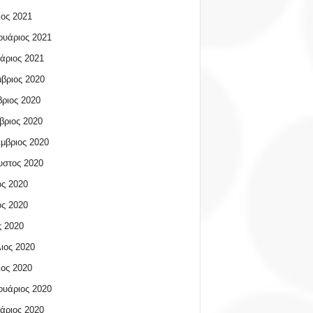
ος 2021
υάριος 2021
άριος 2021
βριος 2020
ριος 2020
βριος 2020
μβριος 2020
υστος 2020
ος 2020
ος 2020
 2020
ιος 2020
ος 2020
υάριος 2020
άριος 2020