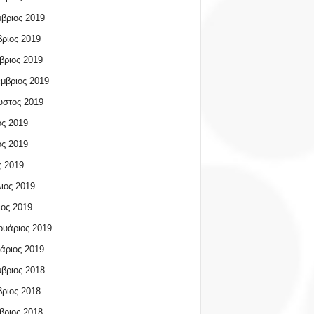
βριος 2019
ριος 2019
βριος 2019
μβριος 2019
υστος 2019
ος 2019
ος 2019
 2019
ιος 2019
ος 2019
υάριος 2019
άριος 2019
βριος 2018
ριος 2018
βριος 2018