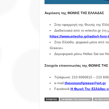
Ακρόαση της ΦΩΝΗΣ ΤΗΣ ΕΛΛΑΔΑΣ
Στην εφαρμογή της Φωνής της Ελλάδ
Διαδικτυακά από το ertecho.gr (τ
https://www.ertecho.gr/radio/i-foni-t
Στην Ελλάδα, ψηφιακά μέσα από τα 
Greece».
Δορυφορικά μέσω Hellas Sat και Hot
Στοιχεία επικοινωνίας της ΦΩΝΗΣ ΤΗ
Τηλέφωνα: 210 6066815 – 210 606
e-mail:
thevoiceofgreece@ert.gr
Facebook:
Η Φωνή Της Ελλάδας-v
ΕΤΙΚΕΤΕΣ
«Η ΦΩΝΉ ΤΗΣ ΕΛΛΆΔΑΣ»
9Ο ΜΕΣΟΓΕΙ