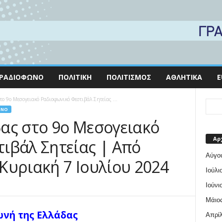
ΡΑΔΙΌΦΩΝΟ
ΠΟΛΙΤΙΚΉ
ΠΟΛΙΤΙΣΜΌΣ
ΑΘΛΗΤΙΚΆ
E
ο 9ο Μεσογειακό Ραδιοφωνικό Φεστιβάλ Σητείας ...
ΩΝΟ
ας στο 9ο Μεσογειακό
Αρ
ιβάλ Σητείας | Από
Αύγο
Κυριακή 7 Ιουλίου 2024
Ιούλι
Ιούνι
Μάιος
νή της Ελλάδας
Απρίλ