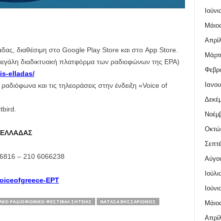
Ιούνι
Μάιος
Απρίλ
ας, διαθέσιμη στο Google Play Store και στο App Store.
Μάρτι
η μεγάλη διαδικτυακή πλατφόρμα των ραδιοφώνων της ΕΡΑ)
Φεβρο
is-elladas/
Ιανου
ραδιόφωνα και τις τηλεοράσεις στην ένδειξη «Voice of
Δεκέμ
bird.
Νοέμβ
Οκτώ
Σ ΕΛΛΑΔΑΣ
Σεπτέ
6816 – 210 6066238
Αύγο
Ιούλι
oiceofgreece-ΕΡΤ
Ιούνι
ΑΚΌ ΡΑΔΙΟΦΩΝΙΚΌ ΦΕΣΤΙΒΆΛ ΣΗΤΕΊΑΣ
ΝΑΤΆΣΑ ΒΗΣΣΑΡΊΩΝΟΣ
Μάιος
Απρίλ