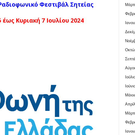
Ραδιοφωνικό Φεστιβάλ Σητείας
Μάρτι
Φεβρο
 έως Κυριακή 7 Ιουλίου 2024
Ιανου
Δεκέμ
Νοέμβ
Οκτώ
Σεπτέ
Αύγο
Ιούλι
Ιούνι
Μάιος
Απρίλ
Μάρτι
Φεβρο
Ιανου