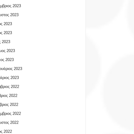
μβριος 2023
υστος 2023
ος 2023
ος 2023
 2023
ιος 2023
ος 2023
υάριος 2023
άριος 2023
βριος 2022
ριος 2022
βριος 2022
μβριος 2022
υστος 2022
ος 2022