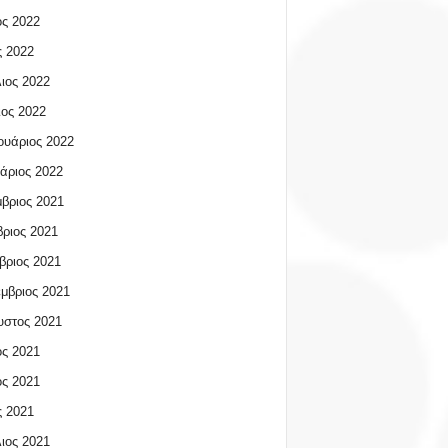
ος 2022
 2022
ιος 2022
ος 2022
υάριος 2022
άριος 2022
βριος 2021
ριος 2021
βριος 2021
μβριος 2021
υστος 2021
ος 2021
ος 2021
 2021
ιος 2021