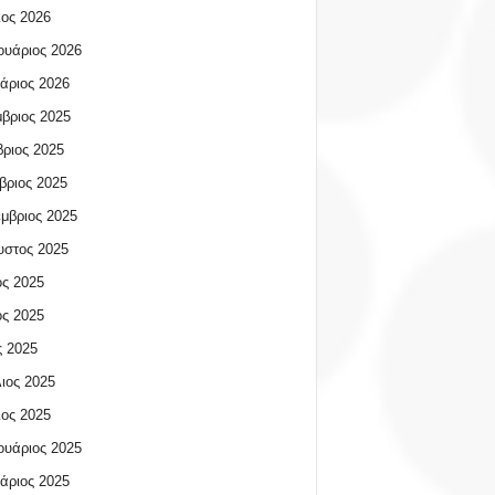
ος 2026
υάριος 2026
άριος 2026
βριος 2025
ριος 2025
βριος 2025
μβριος 2025
υστος 2025
ος 2025
ος 2025
 2025
ιος 2025
ος 2025
υάριος 2025
άριος 2025