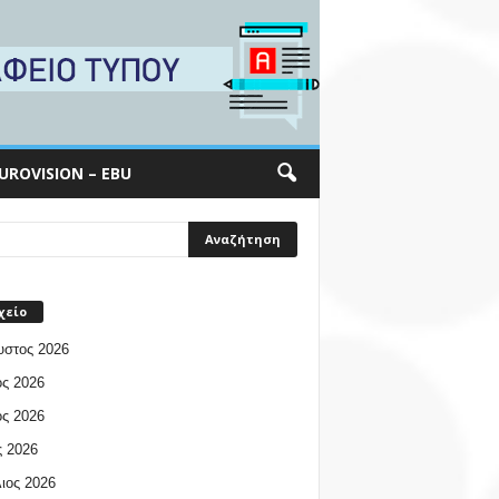
UROVISION – EBU
χείο
υστος 2026
ος 2026
ος 2026
 2026
ιος 2026