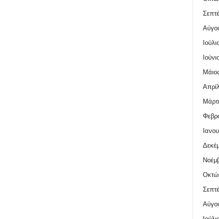
Σεπτέ
Αύγο
Ιούλι
Ιούνι
Μάιος
Απρίλ
Μάρτι
Φεβρο
Ιανου
Δεκέμ
Νοέμβ
Οκτώ
Σεπτέ
Αύγο
Ιούλι