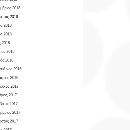
μβριος 2018
υστος 2018
ος 2018
ος 2018
 2018
ιος 2018
ος 2018
υάριος 2018
άριος 2018
βριος 2017
ριος 2017
βριος 2017
μβριος 2017
υστος 2017
ος 2017