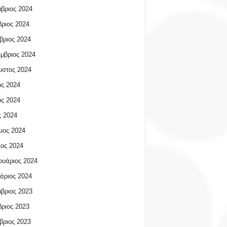
βριος 2024
ριος 2024
βριος 2024
μβριος 2024
υστος 2024
ος 2024
ος 2024
 2024
ιος 2024
ος 2024
υάριος 2024
άριος 2024
βριος 2023
ριος 2023
βριος 2023