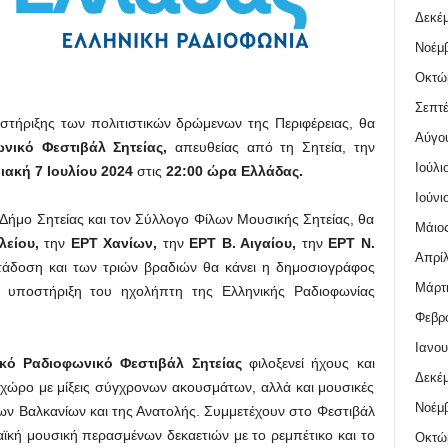
Δεκέμ
Νοέμβ
Οκτώ
Σεπτέ
 στήριξης των πολιτιστικών δρώμενων της Περιφέρειας, θα
Αύγο
νικό Φεστιβάλ Σητείας,
απευθείας από τη Σητεία, την
Ιούλι
ιακή 7 Ιουλίου 2024
στις
22:00 ώρα Ελλάδας.
Ιούνι
 Δήμο Σητείας και τον Σύλλογο Φίλων Μουσικής Σητείας, θα
Μάιος
λείου,
την
ΕΡΤ Χανίων,
την
ΕΡΤ Β. Αιγαίου,
την
ΕΡΤ Ν.
Απρίλ
τάδοση και των τριών βραδιών θα κάνει η δημοσιογράφος
Μάρτι
 υποστήριξη του ηχολήπτη της Ελληνικής Ραδιοφωνίας
Φεβρο
Ιανου
κό Ραδιοφωνικό Φεστιβάλ Σητείας
φιλοξενεί ήχους και
Δεκέμ
χώρο με μίξεις σύγχρονων ακουσμάτων, αλλά και μουσικές
Νοέμβ
ων Βαλκανίων και της Ανατολής. Συμμετέχουν στο Φεστιβάλ
κή μουσική περασμένων δεκαετιών με το ρεμπέτικο και το
Οκτώ