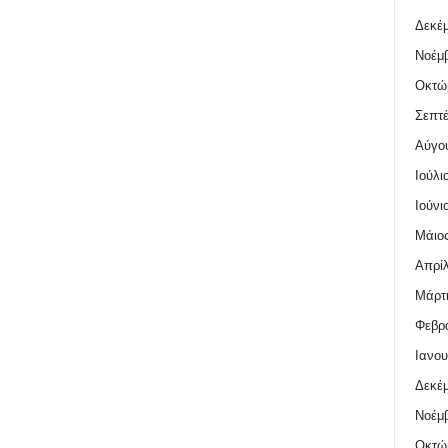
Δεκέμ
Νοέμβ
Οκτώ
Σεπτέ
Αύγο
Ιούλι
Ιούνι
Μάιος
Απρίλ
Μάρτι
Φεβρο
Ιανου
Δεκέμ
Νοέμβ
Οκτώ