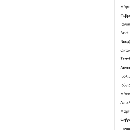
Μάρτι
Φεβρο
Ιανου
Δεκέμ
Νοέμβ
Οκτώ
Σεπτέ
Αύγο
Ιούλι
Ιούνι
Μάιος
Απρίλ
Μάρτι
Φεβρο
Ιανου