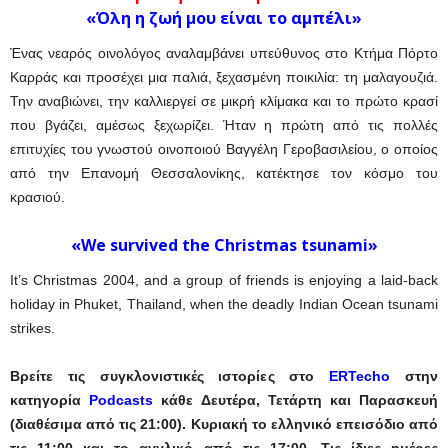
«Όλη η ζωή μου είναι το αμπέλι»
Ένας νεαρός οινολόγος αναλαμβάνει υπεύθυνος στο Κτήμα Πόρτο
Καρράς και προσέχει μια παλιά, ξεχασμένη ποικιλία: τη μαλαγουζιά.
Την αναβιώνει, την καλλιεργεί σε μικρή κλίμακα και το πρώτο κρασί
που βγάζει, αμέσως ξεχωρίζει. Ήταν η πρώτη από τις πολλές
επιτυχίες του γνωστού οινοποιού Βαγγέλη Γεροβασιλείου, ο οποίος
από την Επανομή Θεσσαλονίκης, κατέκτησε τον κόσμο του
κρασιού.
«We survived the Christmas tsunami»
It’s Christmas 2004, and a group of friends is enjoying a laid-back
holiday in Phuket, Thailand, when the deadly Indian Ocean tsunami
strikes.
Βρείτε τις συγκλονιστικές ιστορίες στο
ERTecho
στην
κατηγορία
Podcasts
κάθε Δευτέρα, Τετάρτη και Παρασκευή
(διαθέσιμα από τις 21:00). Κυριακή το ελληνικό επεισόδιο από
τις 11:00 και το αγγλικό από τις 17:00. Τις ίδιες ημέρες