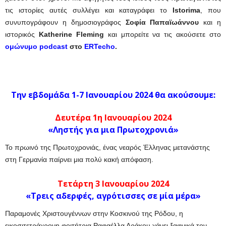
τις ιστορίες αυτές συλλέγει και καταγράφει το
Istorima
, που
συνυπογράφουν η δημοσιογράφος
Σοφία Παπαϊωάννου
και η
ιστορικός
Katherine Fleming
και μπορείτε να τις ακούσετε στο
ομώνυμο podcast
στο
ERTecho
.
Την εβδομάδα 1-7 Ιανουαρίου 2024 θα ακούσουμε:
Δευτέρα 1η Ιανουαρίου 2024
«Ληστής για μια Πρωτοχρονιά»
Το πρωινό της Πρωτοχρονιάς, ένας νεαρός Έλληνας μετανάστης
στη Γερμανία παίρνει μια πολύ κακή απόφαση.
Τετάρτη 3
Ιανουαρίου 2024
«Τρεις αδερφές, αγρότισσες σε μία μέρα
»
Παραμονές Χριστουγέννων στην Κοσκινού της Ρόδου, η
εικοσιτετράχρονη φοιτήτρια Ραφαέλλα Δράκου χάνει ξαφνικά τον