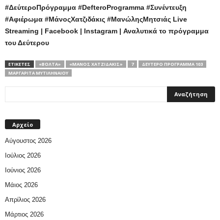
#ΔεύτεροΠρόγραμμα #DefteroProgramma #Συνέντευξη
#Αφιέρωμα #ΜάνοςΧατζιδάκις #ΜανώληςΜητσιάς Live
Streaming | Facebook | Instagram | Αναλυτικά το πρόγραμμα
του Δεύτερου
ΕΤΙΚΕΤΕΣ
«ΒΌΛΤΑ»
«ΜΆΝΟΣ ΧΑΤΖΙΔΆΚΙΣ»
7
ΔΕΎΤΕΡΟ ΠΡΌΓΡΑΜΜΑ 103
ΜΑΡΓΑΡΊΤΑ ΜΥΤΙΛΗΝΑΊΟΥ
Αρχείο
Αύγουστος 2026
Ιούλιος 2026
Ιούνιος 2026
Μάιος 2026
Απρίλιος 2026
Μάρτιος 2026