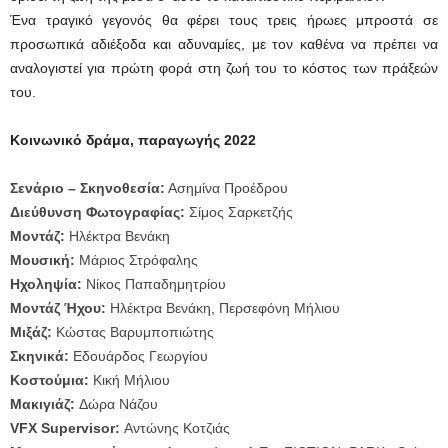
Ένα τραγικό γεγονός θα φέρει τους τρεις ήρωες μπροστά σε
προσωπικά αδιέξοδα και αδυναμίες, με τον καθένα να πρέπει να
αναλογιστεί για πρώτη φορά στη ζωή του το κόστος των πράξεών
του.
Κοινωνικό δράμα, παραγωγής 2022
Σενάριο – Σκηνοθεσία:
Ασημίνα Προέδρου
Διεύ
θυνση
Φωτογραφίας
:
Σίμος Σαρκετζής
Μοντά
ζ
:
Ηλέκτρα Βενάκη
Μουσική:
Μάριος Στρόφαλης
Ηχοληψία:
Νίκος Παπαδημητρίου
Μοντάζ Ήχου:
Ηλέκτρα Βενάκη, Περσεφόνη Μήλιου
Μιξάζ:
Κώστας Βαρυμποπιώτης
Σκηνικά:
Εδουάρδος Γεωργίου
Κοστούμια:
Κική Μήλιου
Μακιγιάζ:
Δώρα Νάζου
VFX Supervisor:
Αντώνης Κοτζιάς