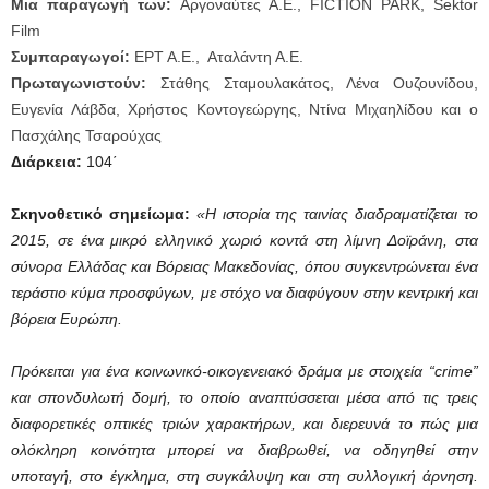
Μια παραγωγή των:
Αργοναύτες Α.Ε., FICTION PARK, Sektor
Film
Συμπαραγωγοί:
ΕΡΤ Α.Ε., Αταλάντη Α.Ε.
Πρωταγωνιστούν:
Στάθης Σταμουλακάτος, Λένα Ουζουνίδου,
Ευγενία Λάβδα, Χρήστος Κοντογεώργης, Ντίνα Μιχαηλίδου και ο
Πασχάλης Τσαρούχας
Διάρκεια:
104΄
Σκηνοθετικό σημείωμα:
«Η ιστορία της ταινίας διαδραματίζεται το
2015, σε ένα μικρό ελληνικό χωριό κοντά στη λίμνη Δοϊράνη, στα
σύνορα Ελλάδας και Βόρειας Μακεδονίας, όπου συγκεντρώνεται ένα
τεράστιο κύμα προσφύγων, με στόχο να διαφύγουν στην κεντρική και
βόρεια Ευρώπη.
Πρόκειται για ένα κοινωνικό-οικογενειακό δράμα με στοιχεία “crime”
και σπονδυλωτή δομή, το οποίο αναπτύσσεται μέσα από τις τρεις
διαφορετικές οπτικές τριών χαρακτήρων, και διερευνά το πώς μια
ολόκληρη κοινότητα μπορεί να διαβρωθεί, να οδηγηθεί στην
υποταγή, στο έγκλημα, στη συγκάλυψη και στη συλλογική άρνηση.