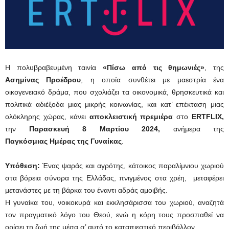
Η πολυβραβευμένη ταινία
«Πίσω από τις θημωνιές»
, της
Ασημίνας Προέδρου
, η οποία συνθέτει με μαεστρία ένα
οικογενειακό δράμα, που σχολιάζει τα οικονομικά, θρησκευτικά και
πολιτικά αδιέξοδα μιας μικρής κοινωνίας, και κατ’ επέκταση μιας
ολόκληρης χώρας, κάνει
αποκλειστική
πρεμιέρα
στο
ERTFLIX,
την
Παρασκευή 8 Μαρτίου 2024,
ανήμερα της
Παγκόσμιας
Ημέρας της Γυναίκας
.
Υπόθεση:
Ένας ψαράς και αγρότης, κάτοικος παραλίμνιου χωριού
στα βόρεια σύνορα της Ελλάδας, πνιγμένος στα χρέη, μεταφέρει
μετανάστες με τη βάρκα του έναντι αδράς αμοιβής.
Η γυναίκα του, νοικοκυρά και εκκλησάρισσα του χωριού, αναζητά
τον πραγματικό λόγο του Θεού, ενώ η κόρη τους προσπαθεί να
ορίσει τη ζωή της μέσα σ’ αυτό το καταπιεστικό περιβάλλον.