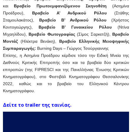
και
Βραβείο Πρωτοεμφανιζόμενου Σκηνοθέτη
(Ασημίνα
Προέδρου),
Βραβείο Α’ Ανδρικού Ρόλου
(Στάθης
Σταμουλακάτος),
Βραβείο Β’ Ανδρικού Ρόλου
(Χρήστος
Κοντογεώργης),
Βραβείο Β’ Γυναικείου Ρόλου
(Ντίνα
Μιχαηλίδου),
Βραβείο Φωτογραφίας
(Σίμος Σαρκετζή),
Βραβείο
Μοντάζ
(Ηλέκτρα Βενάκη),
Βραβείο Ελληνικής Μειοψηφικής
Συμπαραγωγής:
Burning Days – Γιώργος Τσούργιαννης
Επίσης, η Ασημίνα Προέδρου κέρδισε τόσο την Ειδική Μνεία της
Διεθνούς Κριτικής Επιτροπής όσο και τα βραβεία δύο κριτικών
επιτροπών (της FIPRESCI και της Πανελλήνιας Ένωσης Κριτικών
Κινηματογράφου), στο Φεστιβάλ Κινηματογράφου Θεσσαλονίκης
2022, καθώς και το βραβείο του Ελληνικού Κέντρου
Κινηματογράφου.
Δείτε το trailer της ταινίας.
Πρόγραμμα
Αναπαραγωγής
Βίντεο