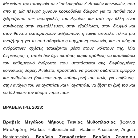
Με φόντο την υποκρισία των “πολιτισμένων” Δυτικών κοινωνιών, που
από τη μία πλευρά χύνουν κροκοδείλια δάκρυα για τα παιδιά που
ξεβράζονται στις ακρογιαλιές του Αιγαίου, και από την άλλη είναι
συνένοχες στην εκμετάλλευση, στην εξαθλίωση, στον διωγμό και
στον θάνατο εκατομμυρίων ανθρώπων, η ταινία αποτελεί τελικά μια
αναζήτηση για το πού οδηγείται η σύγχρονη κοινωνία, και το πώς οι
ανθρώπινες σχέσεις τσακίζονται μέσα στους κόλπους της. Μια
διερεύνηση, η οποία δεν έχει ωστόσο, καμία πρόθεση να καταδικάσει
τον καθημερινό άνθρωπο που υποτάσσεται στις διεφθαρμένες
κοινωνικές δομές. Αντίθετα, προσπαθεί να φωτίσει οτιδήποτε όμορφο
και ανθρώπινο βρίσκεται στην καθημερινή του πάλη για επιβίωση,
στην ανάγκη του να αγαπήσει και ν’ αγαπηθεί, να ζήσει τη ζωή του και
να βελτιώσει τον κόσμο γύρω του».
ΒΡΑΒΕΙΑ ΙΡΙΣ 2023:
Βραβείο Μεγάλου Μήκους Ταινίας Μυθοπλασίας
(Ιωάννα
Μπολομύτη, Markus Halberschmidt, Vladimir Anastasov, Angela
Nestorovska)
, Βραβείο Σκηνοθεσίας, Βραβείο Σεναρίου