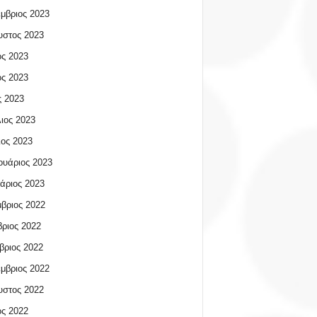
μβριος 2023
υστος 2023
ος 2023
ος 2023
 2023
ιος 2023
ος 2023
υάριος 2023
άριος 2023
βριος 2022
ριος 2022
βριος 2022
μβριος 2022
υστος 2022
ος 2022