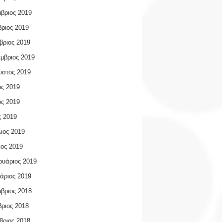
βριος 2019
ριος 2019
βριος 2019
μβριος 2019
υστος 2019
ος 2019
ος 2019
 2019
ιος 2019
ος 2019
υάριος 2019
άριος 2019
βριος 2018
ριος 2018
βριος 2018