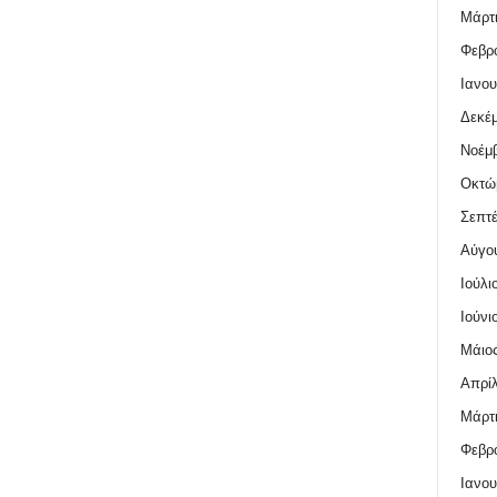
Μάρτι
Φεβρο
Ιανου
Δεκέμ
Νοέμβ
Οκτώ
Σεπτέ
Αύγο
Ιούλι
Ιούνι
Μάιος
Απρίλ
Μάρτι
Φεβρο
Ιανου