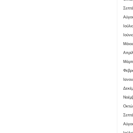
Σεπτέ
Αύγο
Ιούλι
Ιούνι
Μάιος
Απρίλ
Μάρτι
Φεβρο
Ιανου
Δεκέμ
Νοέμβ
Οκτώ
Σεπτέ
Αύγο
Ιούλι