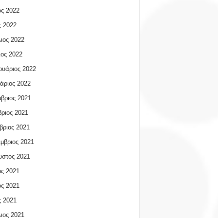
ος 2022
 2022
ιος 2022
ος 2022
υάριος 2022
άριος 2022
βριος 2021
ριος 2021
βριος 2021
μβριος 2021
υστος 2021
ος 2021
ος 2021
 2021
ιος 2021