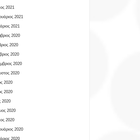
ος 2021
υάριος 2021
άριος 2021
βριος 2020
ριος 2020
βριος 2020
μβριος 2020
υστος 2020
ος 2020
ος 2020
 2020
ιος 2020
ος 2020
υάριος 2020
άριος 2020