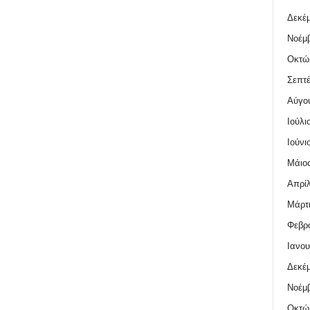
Δεκέμ
Νοέμβ
Οκτώ
Σεπτέ
Αύγο
Ιούλι
Ιούνι
Μάιος
Απρίλ
Μάρτι
Φεβρο
Ιανου
Δεκέμ
Νοέμβ
Οκτώ