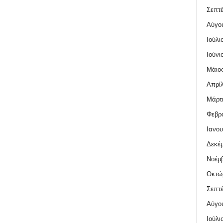
Σεπτέ
Αύγο
Ιούλι
Ιούνι
Μάιος
Απρίλ
Μάρτι
Φεβρο
Ιανου
Δεκέμ
Νοέμβ
Οκτώ
Σεπτέ
Αύγο
Ιούλι