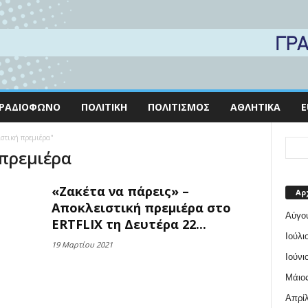
ΡΑΔΙΌΦΩΝΟ
ΠΟΛΙΤΙΚΉ
ΠΟΛΙΤΙΣΜΌΣ
ΑΘΛΗΤΙΚΆ
E
ιστική πρεμιέρα"
 πρεμιέρα
«Ζακέτα να πάρεις» –
Αρ
Αποκλειστική πρεμιέρα στο
Αύγο
ERTFLIX τη Δευτέρα 22...
Ιούλι
19 Μαρτίου 2021
Ιούνι
Μάιος
Απρίλ