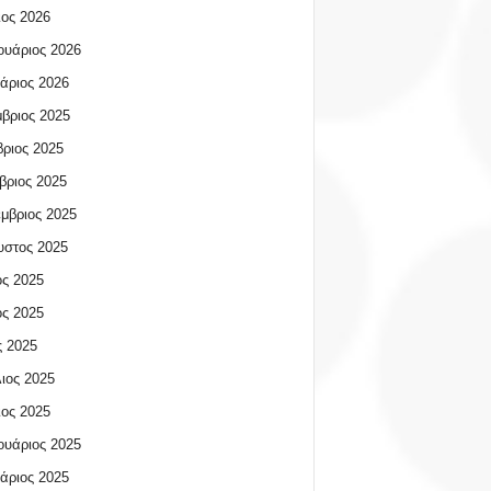
ος 2026
υάριος 2026
άριος 2026
βριος 2025
ριος 2025
βριος 2025
μβριος 2025
υστος 2025
ος 2025
ος 2025
 2025
ιος 2025
ος 2025
υάριος 2025
άριος 2025