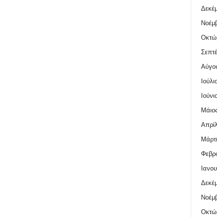
Δεκέμ
Νοέμβ
Οκτώ
Σεπτέ
Αύγο
Ιούλι
Ιούνι
Μάιος
Απρίλ
Μάρτι
Φεβρο
Ιανου
Δεκέμ
Νοέμβ
Οκτώ