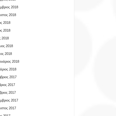
μβριος 2018
υστος 2018
ος 2018
ος 2018
 2018
ιος 2018
ος 2018
υάριος 2018
άριος 2018
βριος 2017
ριος 2017
βριος 2017
μβριος 2017
υστος 2017
ος 2017