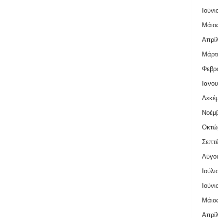
Ιούνι
Μάιος
Απρίλ
Μάρτι
Φεβρο
Ιανου
Δεκέμ
Νοέμβ
Οκτώ
Σεπτέ
Αύγο
Ιούλι
Ιούνι
Μάιος
Απρίλ