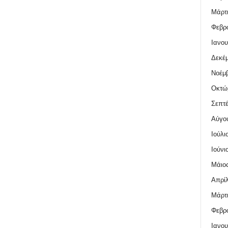
Μάρτι
Φεβρο
Ιανου
Δεκέμ
Νοέμβ
Οκτώ
Σεπτέ
Αύγο
Ιούλι
Ιούνι
Μάιος
Απρίλ
Μάρτι
Φεβρο
Ιανου