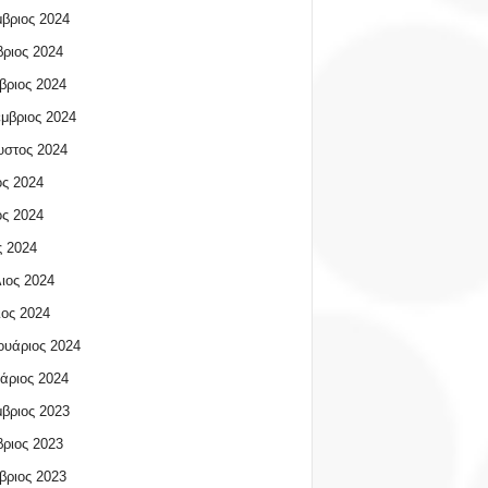
βριος 2024
ριος 2024
βριος 2024
μβριος 2024
υστος 2024
ος 2024
ος 2024
 2024
ιος 2024
ος 2024
υάριος 2024
άριος 2024
βριος 2023
ριος 2023
βριος 2023