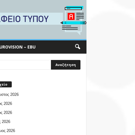
UROVISION – EBU
χείο
υστος 2026
ος 2026
ος 2026
 2026
ιος 2026