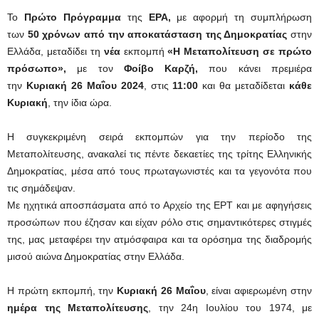
Το
Πρώτο Πρόγραμμα
της
ΕΡΑ,
με αφορμή τη συμπλήρωση
των
50 χρόνων από την αποκατάσταση της Δημοκρατίας
στην
Ελλάδα, μεταδίδει τη
νέα
εκπομπή
«Η Μεταπολίτευση σε πρώτο
πρόσωπο»,
με τον
Φοίβο Καρζή,
που κάνει πρεμιέρα
την
Κυριακή 26 Μαΐου 2024
, στις
11:00
και θα μεταδίδεται
κάθε
Κυριακή
, την ίδια ώρα.
Η συγκεκριμένη σειρά εκπομπών για την περίοδο της
Μεταπολίτευσης, ανακαλεί τις πέντε δεκαετίες της τρίτης Ελληνικής
Δημοκρατίας, μέσα από τους πρωταγωνιστές και τα γεγονότα που
τις σημάδεψαν.
Με ηχητικά αποσπάσματα από το Αρχείο της ΕΡΤ και με αφηγήσεις
προσώπων που έζησαν και είχαν ρόλο στις σημαντικότερες στιγμές
της, μας μεταφέρει την ατμόσφαιρα και τα ορόσημα της διαδρομής
μισού αιώνα Δημοκρατίας στην Ελλάδα.
Η πρώτη εκπομπή, την
Κυριακή 26 Μαΐου
, είναι αφιερωμένη στην
ημέρα της Μεταπολίτευσης
, την 24η Ιουλίου του 1974, με