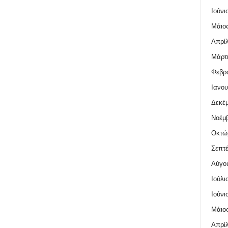
Ιούνι
Μάιος
Απρίλ
Μάρτι
Φεβρο
Ιανου
Δεκέμ
Νοέμβ
Οκτώ
Σεπτέ
Αύγο
Ιούλι
Ιούνι
Μάιος
Απρίλ