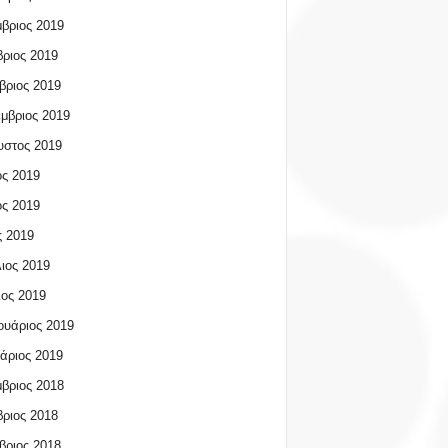
βριος 2019
ριος 2019
βριος 2019
μβριος 2019
υστος 2019
ος 2019
ος 2019
 2019
ιος 2019
ος 2019
υάριος 2019
άριος 2019
βριος 2018
ριος 2018
βριος 2018