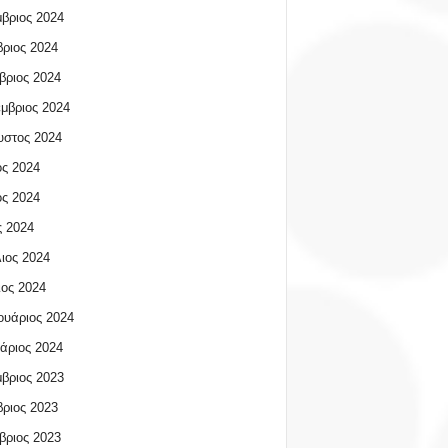
βριος 2024
ριος 2024
βριος 2024
μβριος 2024
υστος 2024
ος 2024
ος 2024
 2024
ιος 2024
ος 2024
υάριος 2024
άριος 2024
βριος 2023
ριος 2023
βριος 2023