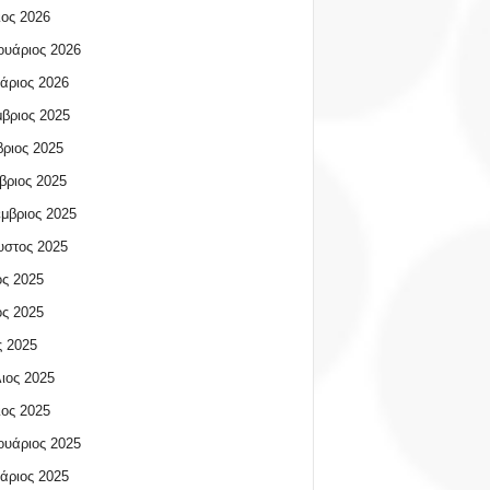
ος 2026
υάριος 2026
άριος 2026
βριος 2025
ριος 2025
βριος 2025
μβριος 2025
υστος 2025
ος 2025
ος 2025
 2025
ιος 2025
ος 2025
υάριος 2025
άριος 2025