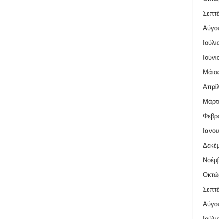
Σεπτέ
Αύγο
Ιούλι
Ιούνι
Μάιος
Απρίλ
Μάρτι
Φεβρο
Ιανου
Δεκέμ
Νοέμβ
Οκτώ
Σεπτέ
Αύγο
Ιούλι