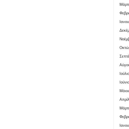
Μάρτι
Φεβρο
Ιανου
Δεκέμ
Νοέμβ
Οκτώ
Σεπτέ
Αύγο
Ιούλι
Ιούνι
Μάιος
Απρίλ
Μάρτι
Φεβρο
Ιανου