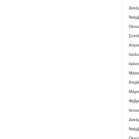
Δεκέμ
Νοέμβ
Οκτώ
Σεπτέ
Αύγο
Ιούλι
Ιούνι
Μάιος
Απρίλ
Μάρτι
Φεβρο
Ιανου
Δεκέμ
Νοέμβ
Οκτώ