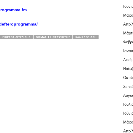
Ιούνι
programma.fm
Μάιος
defteroprogramma/
Απρίλ
Μάρτι
ΓΙΏΡΓΟΣ ΑΓΓΕΛΊΔΗΣ
ΘΩΜΆΣ ΤΖΙΩΡΤΖΙΏΤΗΣ
ΚΑΛΉ ΔΟΞΙΆΔΗ
Φεβρο
Ιανου
Δεκέμ
Νοέμβ
Οκτώ
Σεπτέ
Αύγο
Ιούλι
Ιούνι
Μάιος
Απρίλ