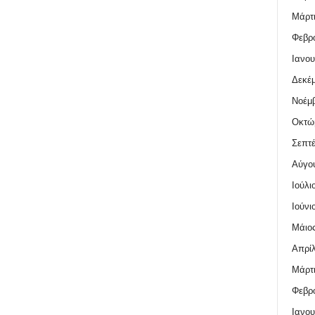
Μάρτι
Φεβρο
Ιανου
Δεκέμ
Νοέμβ
Οκτώ
Σεπτέ
Αύγο
Ιούλι
Ιούνι
Μάιος
Απρίλ
Μάρτι
Φεβρο
Ιανου