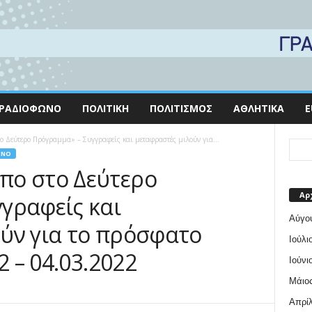
ΡΑΔΙΌΦΩΝΟ
ΠΟΛΙΤΙΚΉ
ΠΟΛΙΤΙΣΜΌΣ
ΑΘΛΗΤΙΚΆ
E
ο Δεύτερο Πρόγραμμα» – Συγγραφείς και μεταφραστές μιλούν για...
ΩΝΟ
πο στο Δεύτερο
Αρ
γραφείς και
Αύγο
ύν για το πρόσφατο
Ιούλι
2 – 04.03.2022
Ιούνι
Μάιος
Απρίλ