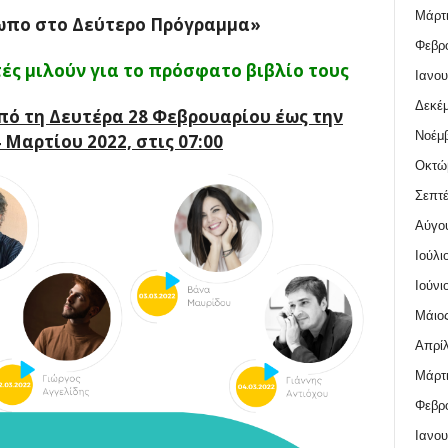
Μάρτι
ωπο στο Δεύτερο Πρόγραμμα»
Φεβρο
ές μιλούν για το πρόσφατο βιβλίο τους
Ιανου
Δεκέμ
πό τη Δευτέρα 28 Φεβρουαρίου έως την
Νοέμβ
Μαρτίου 2022, στις 07:00
Οκτώ
Σεπτέ
Αύγο
Ιούλι
Ιούνι
Μάιος
Απρίλ
Μάρτι
Φεβρο
Ιανου