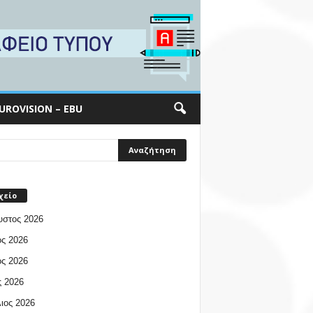
UROVISION – EBU
χείο
υστος 2026
ος 2026
ος 2026
 2026
ιος 2026