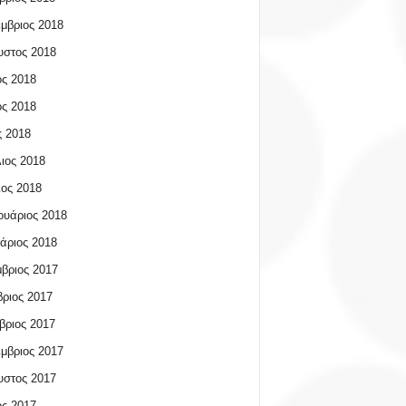
μβριος 2018
υστος 2018
ος 2018
ος 2018
 2018
ιος 2018
ος 2018
υάριος 2018
άριος 2018
βριος 2017
ριος 2017
βριος 2017
μβριος 2017
υστος 2017
ος 2017