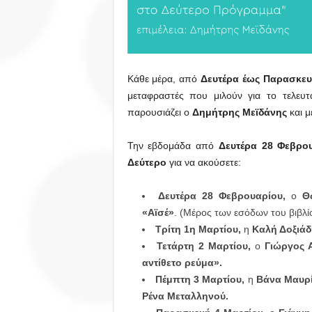
Κάθε μέρα, από
Δευτέρα έως Παρασκε
μεταφραστές που μιλούν για το τελευτα
παρουσιάζει ο
Δημήτρης Μεϊδάνης
και μ
Την εβδομάδα από
Δευτέρα 28 Φεβρο
Δεύτερο
για να ακούσετε:
Δευτέρα 28 Φεβρουαρίου,
ο
Θ
«Αϊσέ»
. (Μέρος των εσόδων του βιβλί
Τρίτη 1η Μαρτίου,
η
Καλή Δοξιάδ
Τετάρτη
2 Μαρτίου
,
ο
Γιώργος 
αντίθετο ρεύμα».
Πέμπτη 3 Μαρτίου,
η
Βάνα Μαυρ
Ρένα Μεταλληνού
.