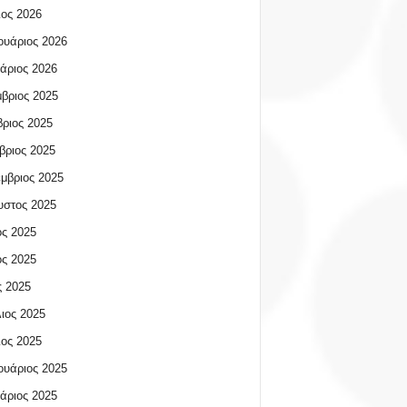
ος 2026
υάριος 2026
άριος 2026
βριος 2025
ριος 2025
βριος 2025
μβριος 2025
υστος 2025
ος 2025
ος 2025
 2025
ιος 2025
ος 2025
υάριος 2025
άριος 2025