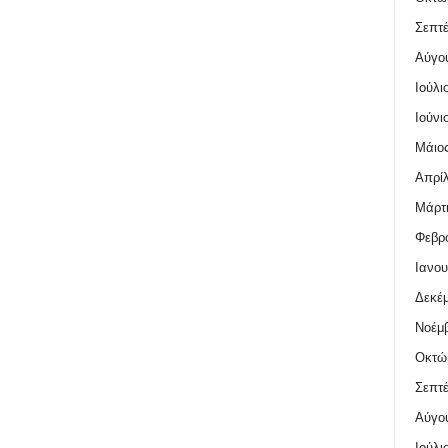
Σεπτέ
Αύγο
Ιούλι
Ιούνι
Μάιος
Απρίλ
Μάρτι
Φεβρο
Ιανου
Δεκέμ
Νοέμβ
Οκτώ
Σεπτέ
Αύγο
Ιούλι