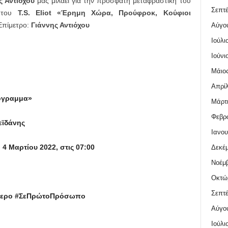
ς Αντιόχου
μας μιλάει για την πρόσφατη μεταφραστική του
Σεπτέ
ο του
T
.
S
.
Eliot
«Έρημη Χώρα, Προύφροκ, Κούφιοι
Επίμετρο:
Γιάννης Αντιόχου
Αύγο
Ιούλι
Ιούνι
Μάιος
Απρίλ
όγραμμα»
Μάρτι
Φεβρο
εϊδάνης
Ιανου
 4 Μαρτίου
2022, στις 07:00
Δεκέμ
Νοέμβ
Οκτώ
Σεπτέ
ύτερο #ΣεΠρώτοΠρόσωπο
Αύγο
Ιούλι