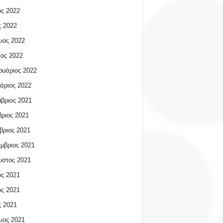
ος 2022
 2022
ιος 2022
ος 2022
υάριος 2022
άριος 2022
βριος 2021
ριος 2021
βριος 2021
μβριος 2021
υστος 2021
ος 2021
ος 2021
 2021
ιος 2021