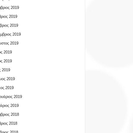
βριος 2019
ριος 2019
βριος 2019
μβριος 2019
υστος 2019
ος 2019
ος 2019
 2019
ιος 2019
ος 2019
υάριος 2019
άριος 2019
βριος 2018
ριος 2018
βριος 2018