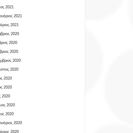
ος 2021
υάριος 2021
άριος 2021
βριος 2020
ριος 2020
βριος 2020
μβριος 2020
υστος 2020
ος 2020
ος 2020
 2020
ιος 2020
ος 2020
υάριος 2020
άριος 2020