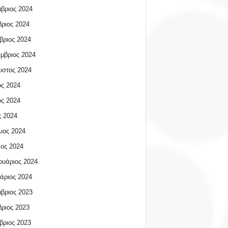
βριος 2024
ριος 2024
βριος 2024
μβριος 2024
υστος 2024
ος 2024
ος 2024
 2024
ιος 2024
ος 2024
υάριος 2024
άριος 2024
βριος 2023
ριος 2023
βριος 2023