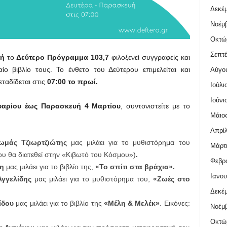
Δεκέμ
Νοέμβ
Οκτώ
Σεπτέ
υή
το
Δεύτερο Πρόγραμμα 103,7
φιλοξενεί συγγραφείς και
ίο βιβλίο τους. Το ένθετο του Δεύτερου επιμελείται και
Αύγο
εταδίδεται στις
07:00 το πρωί.
Ιούλι
Ιούνι
υαρίου έως Παρασκευή 4 Μαρτίου
, συντονιστείτε με το
Μάιος
Απρίλ
ωμάς Τζιωρτζιώτης
μας μιλάει για το μυθιστόρημα του
Μάρτι
ου θα διατεθεί στην «Κιβωτό του Κόσμου»)
.
Φεβρο
η
μας μιλάει για το βιβλίο της,
«Το σπίτι στα βράχια».
Ιανου
Αγγελίδης
μας μιλάει για το μυθιστόρημα του,
«Ζωές στο
Δεκέμ
ίδου
μας μιλάει για το βιβλίο της
«Μέλη & Μελέκ»
. Εικόνες:
Νοέμβ
Οκτώ