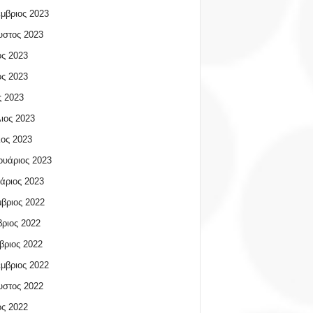
μβριος 2023
υστος 2023
ος 2023
ος 2023
 2023
ιος 2023
ος 2023
υάριος 2023
άριος 2023
βριος 2022
ριος 2022
βριος 2022
μβριος 2022
υστος 2022
ος 2022