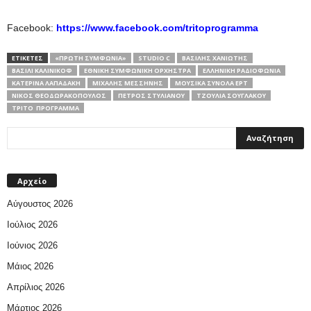
Facebook:
https://www.facebook.com/tritoprogramma
ΕΤΙΚΕΤΕΣ
«ΠΡΏΤΗ ΣΥΜΦΩΝΊΑ»
STUDIO C
ΒΑΣΊΛΗΣ ΧΑΝΙΏΤΗΣ
ΒΑΣΊΛΙ ΚΑΛΊΝΙΚΟΦ
ΕΘΝΙΚΉ ΣΥΜΦΩΝΙΚΉ ΟΡΧΉΣΤΡΑ
ΕΛΛΗΝΙΚΉ ΡΑΔΙΟΦΩΝΊΑ
ΚΑΤΕΡΊΝΑ ΛΑΠΑΔΆΚΗ
ΜΙΧΆΛΗΣ ΜΕΣΣΉΝΗΣ
ΜΟΥΣΙΚΑ ΣΥΝΟΛΑ ΕΡΤ
ΝΊΚΟΣ ΘΕΟΔΩΡΑΚΌΠΟΥΛΟΣ
ΠΈΤΡΟΣ ΣΤΥΛΙΑΝΟΎ
ΤΖΟΎΛΙΑ ΣΟΥΓΛΆΚΟΥ
ΤΡΊΤΟ ΠΡΌΓΡΑΜΜΑ
Αρχείο
Αύγουστος 2026
Ιούλιος 2026
Ιούνιος 2026
Μάιος 2026
Απρίλιος 2026
Μάρτιος 2026