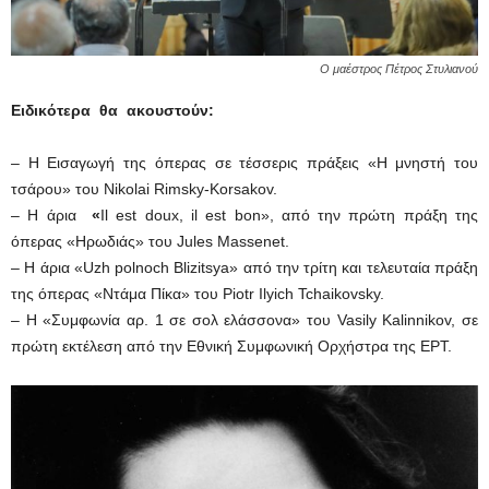
Ο μαέστρος Πέτρος Στυλιανού
Ειδικότερα θα ακουστούν:
– Η Εισαγωγή της όπερας σε τέσσερις πράξεις «Η μνηστή του
τσάρου» του Nikolai Rimsky-Korsakov.
– Η άρια
«
Il est doux, il est bon», από την πρώτη πράξη της
όπερας «Ηρωδιάς» του Jules Massenet.
– Η άρια «Uzh polnoch Blizitsya» από την τρίτη και τελευταία πράξη
της όπερας «Ντάμα Πίκα» του Piotr Ilyich Tchaikovsky.
– Η «Συμφωνία αρ. 1 σε σολ ελάσσονα» του Vasily Kalinnikov, σε
πρώτη εκτέλεση από την Εθνική Συμφωνική Ορχήστρα της ΕΡΤ.