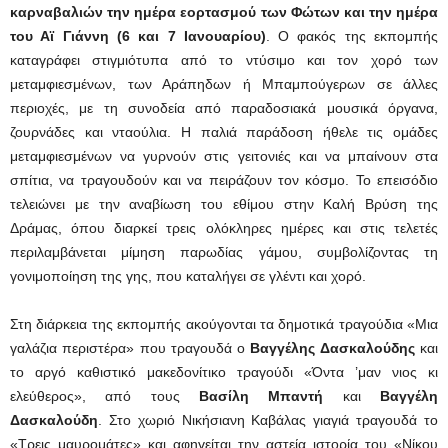
καρναβαλιών την ημέρα εορτασμού των Φώτων και την ημέρα
του Αϊ Γιάννη (6 και 7 Ιανουαρίου)
. Ο φακός της εκπομπής
καταγράφει στιγμιότυπα από το ντύσιμο και τον χορό των
μεταμφιεσμένων, των Αράπηδων ή Μπαμπούγερων σε άλλες
περιοχές, με τη συνοδεία από παραδοσιακά μουσικά όργανα,
ζουρνάδες και νταούλια. Η παλιά παράδοση ήθελε τις ομάδες
μεταμφιεσμένων να γυρνούν στις γειτονιές και να μπαίνουν στα
σπίτια, να τραγουδούν και να πειράζουν τον κόσμο. Το επεισόδιο
τελειώνει με την αναβίωση του εθίμου στην Καλή Βρύση της
Δράμας, όπου διαρκεί τρεις ολόκληρες ημέρες και στις τελετές
περιλαμβάνεται μίμηση παρωδίας γάμου, συμβολίζοντας τη
γονιμοποίηση της γης, που καταλήγει σε γλέντι και χορό.
Στη διάρκεια της εκπομπής ακούγονται τα δημοτικά τραγούδια «Μια
γαλάζια περιστέρα» που τραγουδά ο
Βαγγέλης Δασκαλούδης
και
το αργό καθιστικό μακεδονίτικο τραγούδι «Όντα ’μαν νιος κι
ελεύθερος», από τους
Βασίλη Μπαντή
και
Βαγγέλη
Δασκαλούδη
. Στο χωριό Νικήσιανη Καβάλας γιαγιά τραγουδά το
«Τρεις μαυρομάτες» και αφηγείται την αστεία ιστορία του «Νίκου