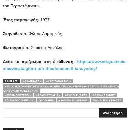
του Περπατάμενου».
Έτος παραγωγής:
1977
Σκηνοθεσία:
Φώτος Λαμπρινός
Φωτογραφία:
Συράκος Δανάλης
Δείτε το αφιέρωμα στη διεύθυνση:
https://www.ert.gr/arxeio-
afierwmata/giorti-ton-theofaneion-6-ianoyarioy/
ΕΤΙΚΕΤΕΣ
«ΑΡΆΠΗΔΕΣ»
«ΚΑΠΙΤΑΝΑΡΑΊΟΙ»
«ΜΟΥΣΙΚΌ ΟΔΟΙΠΟΡΙΚΌ ΜΕ ΤΗ ΔΌΜΝΑ ΣΑΜΊΟΥ-ΚΑΡΝΑΒΆΛΙΑ ΤΟΥ ΔΩΔΕΚΑΗΜΈΡΟΥ
ΑΝΑΤΟΛΙΚΉ ΜΑΚΕΔΟΝΊΑ»
«ΜΠΑΜΠΟΎΓΕΡΟΙ»
«ΡΟΥΓΚΑΤΣΆΡΙΑ»
ΑΡΧΕΙΟ ΤΗΣ ΕΡΤ
ΔΌΜΝΑ ΣΑΜΊΟΥ
ΈΘΙΜΑ ΘΕΟΦΑΝΕΊΩΝ
ΘΕΟΦΆΝΙΑ
ΚΑΛΉ ΒΡΎΣΗ ΔΡΆΜΑΣ
ΝΙΚΉΣΙΑΝΗ ΚΑΒΆΛΑΣ