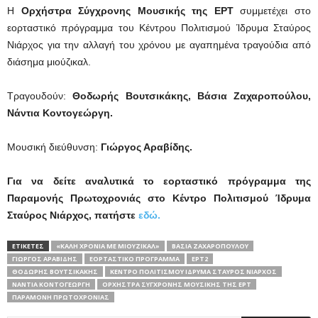
Η
Ορχήστρα Σύγχρονης Μουσικής της ΕΡΤ
συμμετέχει στο
εορταστικό πρόγραμμα του Κέντρου Πολιτισμού Ίδρυμα Σταύρος
Νιάρχος για την αλλαγή του χρόνου με αγαπημένα τραγούδια από
διάσημα μιούζικαλ.
Τραγουδούν:
Θοδωρής Βουτσικάκης, Βάσια Ζαχαροπούλου,
Νάντια Κοντογεώργη.
Μουσική διεύθυνση:
Γιώργος Αραβίδης.
Για να δείτε α
ναλυτικά το εορταστικό πρόγραμμα της
Παραμονής Πρωτοχρονιάς στο Κέντρο Πολιτισμού Ίδρυμα
Σταύρος Νιάρχος, πατήστε
εδώ.
ΕΤΙΚΕΤΕΣ
«ΚΑΛΉ ΧΡΟΝΙΆ ΜΕ ΜΙΟΎΖΙΚΑΛ»
ΒΆΣΙΑ ΖΑΧΑΡΟΠΟΎΛΟΥ
ΓΙΏΡΓΟΣ ΑΡΑΒΊΔΗΣ
ΕΟΡΤΑΣΤΙΚΌ ΠΡΌΓΡΑΜΜΑ
ΕΡΤ2
ΘΟΔΩΡΉΣ ΒΟΥΤΣΙΚΆΚΗΣ
ΚΈΝΤΡΟ ΠΟΛΙΤΙΣΜΟΎ ΊΔΡΥΜΑ ΣΤΑΎΡΟΣ ΝΙΆΡΧΟΣ
ΝΆΝΤΙΑ ΚΟΝΤΟΓΕΏΡΓΗ
ΟΡΧΉΣΤΡΑ ΣΎΓΧΡΟΝΗΣ ΜΟΥΣΙΚΉΣ ΤΗΣ ΕΡΤ
ΠΑΡΑΜΟΝΉ ΠΡΩΤΟΧΡΟΝΙΆΣ