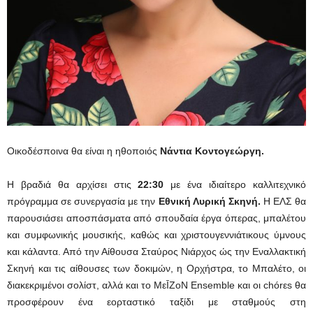
Οικοδέσποινα θα είναι η ηθοποιός
Νάντια Κοντογεώργη.
Η βραδιά θα αρχίσει στις
22:30
με ένα ιδιαίτερο καλλιτεχνικό
πρόγραμμα σε συνεργασία με την
Εθνική Λυρική Σκηνή.
Η ΕΛΣ θα
παρουσιάσει αποσπάσματα από σπουδαία έργα όπερας, μπαλέτου
και συμφωνικής μουσικής, καθώς και χριστουγεννιάτικους ύμνους
και κάλαντα. Από την Αίθουσα Σταύρος Νιάρχος ώς την Εναλλακτική
Σκηνή και τις αίθουσες των δοκιμών, η Ορχήστρα, το Μπαλέτο, οι
διακεκριμένοι σολίστ, αλλά και το ΜεῙΖοΝ Ensemble και οι chórεs θα
προσφέρουν ένα εορταστικό ταξίδι με σταθμούς στη