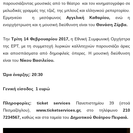
παρουσιάζοντας μουσικές από το θέατρο και τον κινηματογράφο σε
μελωδικές γραμμές της τζαζ, της μπλουζ και ελληνικού ρεπερτορίου.
Ερμηνεύει η μεσόφωνος
Αγγελική Καθαρίου,
ενώ η
ενορχήστρωση και η μουσική διεύθυνση είναι του
Θανάση Ζέρβα.
Την
Τρίτη 14 Φεβρουαρίου 2017,
η Εθνική Συμφωνική Ορχήστρα
της ΕΡΤ, με τη συμμετοχή λυρικών καλλιτεχνών παρουσιάζει άριες
και αποσπάσματα από δημοφιλείς όπερες. Η μουσική διεύθυνση
είναι του
Νίκου Βασιλείου.
Ώρα έναρξης: 20:30
Γενική είσοδος 1 ευρώ
Πληροφορίες:
ticket
services
Πανεπιστημίου 39 (στοά
Πεσμαζόγλου),
www
.
ticketservices
.
gr
,
στο τηλέφωνο
210
7234567,
καθώς και στα ταμεία του
Δημοτικού Θεάτρου Πειραιά.