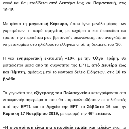
κοινό και θα μεταδίδεται
από Δευτέρα έως και Παρασκευή,
στις
19:15.
Με φόντο τη
μαγευτική Κέρκυρα
,
όπου έγινε μεγάλο μέρος των
γυρισμάτων, η σειρά αφηγείται, με ευχάριστο και διασκεδαστικό
τρόπο, την περιπέτεια μιας βρετανικής οικογένειας, που αναγκάζεται
να μετακομίσει στο ηλιόλουστο ελληνικό νησί, τη δεκαετία του ’30.
H νέα
ενημερωτική εκπομπή «10»,
με την
Όλγα Τρέμη,
θα
μεταδίδεται μέσα από τη συχνότητα της
ΕΡΤ1
,
από Δευτέρα έως
και Πέμπτη
,
αμέσως μετά το κεντρικό δελτίο Ειδήσεων, στις
10 το
βράδυ.
Τα γεγονότα της
εξέγερσης
του
Πολυτεχνείου
καταγράφονται στα
ντοκιμαντέρ-αφιερώματα που θα παρακολουθήσουν οι τηλεθεατές
από την
ΕΡΤ1
και το
Αρχείο της ΕΡΤ,
το
Σάββατο 16
και την
η
Κυριακή 17 Νοεμβρίου 2019
,
με αφορμή την
46
επέτειο.
«Η οινοποίηση είναι μια σπουδαία πράξη και τελεία»
είναι το