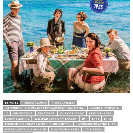
ΕΤΙΚΕΤΕΣ
«RADIO AGORA»
«THE DURRELLS»
«Η ΟΙΝΟΠΟΊΗΣΗ ΕΊΝΑΙ ΜΙΑ ΣΠΟΥΔΑΊΑ ΠΡΆΞΗ ΚΑΙ ΤΕΛΕΊΑ»
«ΡΑΔΙΟΤΗΛΕΌΡΑΣΗ»
10
46Η ΕΠΈΤΕΙΟΣ
93Ο ΤΕΎΧΟΣ
OUT OF THE BOX
ΑΡΧΕΙΟ ΤΗΣ ΕΡΤ
ΓΙΆΝΝΗΣ ΔΆΡΡΑΣ
ΕΞΈΓΕΡΣΗ ΤΟΥ ΠΟΛΥΤΕΧΝΕΊΟΥ
ΕΡΤ
ΕΡΤ1
ΕΡΤ2
ΕΥΡΩΠΑΪΚΉ ΕΒΔΟΜΆΔΑ ΜΕΊΩΣΗΣ ΑΠΟΒΛΉΤΩΝ
ΚΟΙΝΩΝΙΚΉ ΥΠΕΥΘΥΝΌΤΗΤΑ
ΜΈΓΑΡΟ ΜΟΥΣΙΚΉΣ ΑΘΗΝΏΝ
ΟΙΚΟΓΈΝΕΙΑ ΝΤΆΡΕΛ
ΌΛΓΑ ΤΡΈΜΗ