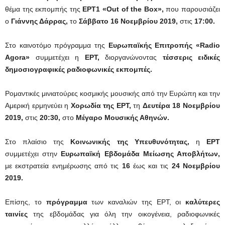
θέμα της εκπομπής της
ΕΡΤ1 «
Out
of
the
Box
»,
που παρουσιάζει
ο
Γιάννης Δάρρας,
το
Σάββατο 16 Νοεμβρίου 2019,
στις
17:00.
Στο καινοτόμο πρόγραμμα της
Ευρωπαϊκής Επιτροπής
«
Radio
Agora
»
συμμετέχει η
ΕΡΤ,
διοργανώνοντας
τέσσερις ειδικές
δημοσιογραφικές ραδιοφωνικές εκπομπές.
Ρομαντικές μινιατούρες κοσμικής μουσικής από την Ευρώπη και την
Αμερική ερμηνεύει η
Χορωδία της ΕΡΤ,
τη
Δευτέρα 18 Νοεμβρίου
2019,
στις
20:30,
στο
Μέγαρο Μουσικής Αθηνών.
Στο πλαίσιο της
Κοινωνικής της Υπευθυνότητας
,
η
ΕΡΤ
συμμετέχει στην
Ευρωπαϊκή Εβδομάδα Μείωσης Αποβλήτων
,
με εκστρατεία ενημέρωσης από τις
16
έως και τις
24 Νοεμβρίου
2019.
Επίσης, το
πρόγραμμα
των καναλιών της ΕΡΤ, οι
καλύτερες
ταινίες
της εβδομάδας για όλη την οικογένεια, ραδιοφωνικές