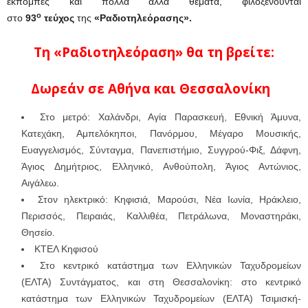
εκπομπές και πολλά άλλα θέματα, φιλοξενούνται
ο
στο
93
τεύχος
της
«Ραδιοτηλεόρασης».
Τη «Ραδιοτηλεόραση» θα τη βρείτε:
Δωρεάν σε Αθήνα και Θεσσαλονίκη
Στο μετρό: Χαλάνδρι, Αγία Παρασκευή, Εθνική Άμυνα,
Κατεχάκη, Αμπελόκηποι, Πανόρμου, Μέγαρο Μουσικής,
Ευαγγελισμός, Σύνταγμα, Πανεπιστήμιο, Συγγρού-Φιξ, Δάφνη,
Άγιος Δημήτριος, Ελληνικό, Ανθούπολη, Άγιος Αντώνιος,
Αιγάλεω.
Στον ηλεκτρικό: Κηφισιά, Μαρούσι, Νέα Ιωνία, Ηράκλειο,
Περισσός, Πειραιάς, Καλλιθέα, Πετράλωνα, Μοναστηράκι,
Θησείο.
ΚΤΕΛ Κηφισού
Στο κεντρικό κατάστημα των Ελληνικών Ταχυδρομείων
(ΕΛΤΑ) Συντάγματος, και στη Θεσσαλονίκη: στο κεντρικό
κατάστημα των Ελληνικών Ταχυδρομείων (ΕΛΤΑ) Τσιμισκή-