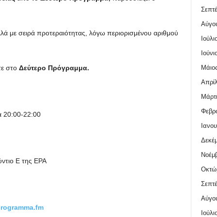
Σεπτέ
Αύγο
λά με σειρά προτεραιότητας, λόγω περιορισμένου αριθμού
Ιούλι
Ιούνι
Μάιος
τε στο
Δεύτερο Πρόγραμμα.
Απρίλ
Μάρτι
Φεβρο
 20:00-22:00
Ιανου
Δεκέμ
Νοέμβ
ύντιο Ε της ΕΡΑ
Οκτώ
Σεπτέ
Αύγο
programma.fm
Ιούλι