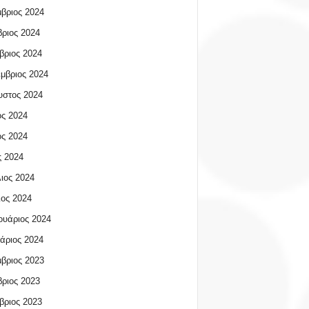
βριος 2024
ριος 2024
βριος 2024
μβριος 2024
υστος 2024
ος 2024
ος 2024
 2024
ιος 2024
ος 2024
υάριος 2024
άριος 2024
βριος 2023
ριος 2023
βριος 2023