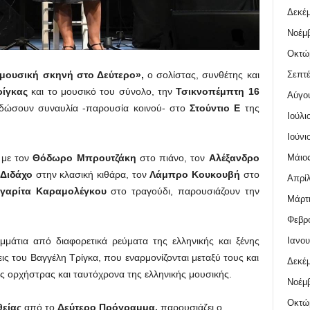
Δεκέμ
Νοέμβ
Οκτώ
Σεπτέ
 μουσική σκηνή στο Δεύτερο»,
ο σολίστας, συνθέτης και
ρίγκας
και το μουσικό του σύνολο, την
Τσικνοπέμπτη 16
Αύγο
ώσουν συναυλία -παρουσία κοινού- στο
Στούντιο Ε
της
Ιούλι
Ιούνι
Μάιος
με τον
Θόδωρο Μπρουτζάκη
στο πιάνο, τον
Αλέξανδρο
 Διδάχο
στην κλασική κιθάρα, τον
Λάμπρο Κουκουβή
στο
Απρίλ
γαρίτα Καραμολέγκου
στο τραγούδι, παρουσιάζουν την
Μάρτι
Φεβρο
Ιανου
ομμάτια από διαφορετικά ρεύματα της ελληνικής και ξένης
ις του Βαγγέλη Τρίγκα, που εναρμονίζονται μεταξύ τους και
Δεκέμ
ς ορχήστρας και ταυτόχρονα της ελληνικής μουσικής.
Νοέμβ
Οκτώ
είας
από το
Δεύτερο Πρόγραμμα,
παρουσιάζει ο