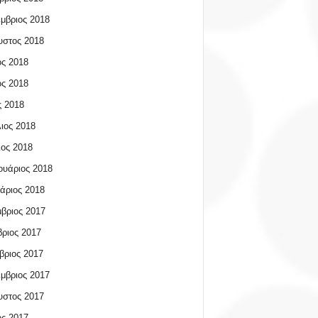
μβριος 2018
υστος 2018
ος 2018
ος 2018
 2018
ιος 2018
ος 2018
υάριος 2018
άριος 2018
βριος 2017
ριος 2017
βριος 2017
μβριος 2017
υστος 2017
ος 2017