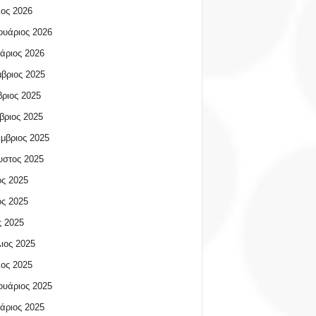
ος 2026
υάριος 2026
άριος 2026
βριος 2025
ριος 2025
βριος 2025
μβριος 2025
υστος 2025
ος 2025
ος 2025
 2025
ιος 2025
ος 2025
υάριος 2025
άριος 2025