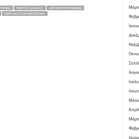
Μάρτι
ΤΡΊΓΚΑΣ
ΓΙΏΡΓΟΣ ΔΙΔΆΧΟΣ
ΔΕΎΤΕΡΟ ΠΡΌΓΡΑΜΜΑ
ΜΑΡΓΑΡΊΤΑ ΚΑΡΑΜΟΛΈΓΚΟΥ
Φεβρο
Ιανου
Δεκέμ
Νοέμβ
Οκτώ
Σεπτέ
Αύγο
Ιούλι
Ιούνι
Μάιος
Απρίλ
Μάρτι
Φεβρο
Ιανου