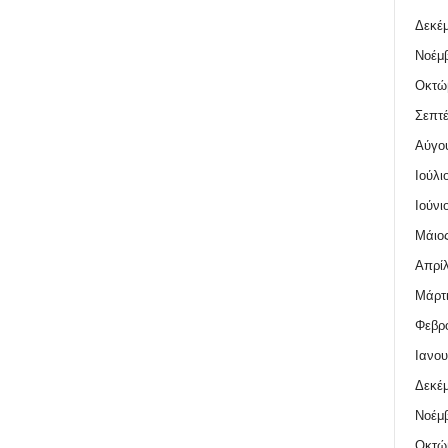
Δεκέμ
Νοέμβ
Οκτώ
Σεπτέ
Αύγο
Ιούλι
Ιούνι
Μάιος
Απρίλ
Μάρτι
Φεβρο
Ιανου
Δεκέμ
Νοέμβ
Οκτώ