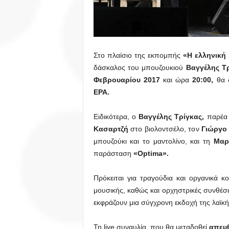
Στο πλαίσιο της εκπομπής
«Η ελληνική
δάσκαλος του μπουζουκιού
Βαγγέλης Τ
Φεβρουαρίου 2017
και ώρα
20:00,
θα δ
ΕΡΑ.
Ειδικότερα, ο
Βαγγέλης Τρίγκας,
παρέα 
Κασαρτζή
στο βιολοντσέλο, τον
Γιώργο
μπουζούκι και το μαντολίνο, και τη
Μαρ
παράσταση
«Optima».
Πρόκειται για τραγούδια και οργανικά κ
μουσικής, καθώς και ορχηστρικές συνθέσε
εκφράζουν μια σύγχρονη εκδοχή της λαϊκή
Τη live συναυλία, που θα μεταδοθεί
απευθ