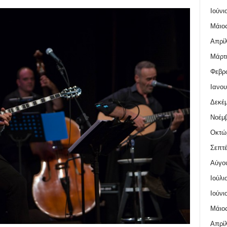
Ιούνι
Μάιος
Απρίλ
Μάρτι
Φεβρο
Ιανου
Δεκέμ
Νοέμβ
Οκτώ
Σεπτέ
Αύγο
Ιούλι
Ιούνι
Μάιος
Απρίλ