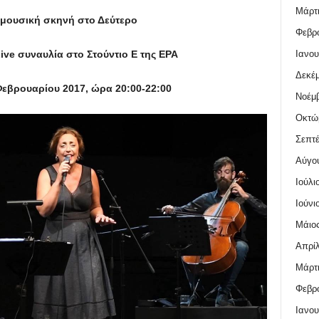
Μάρτι
 μουσική σκηνή στο Δεύτερο
Φεβρο
Ιανου
ive συναυλία στο Στούντιο Ε της ΕΡΑ
Δεκέμ
εβρουαρίου 2017, ώρα 20:00
-22
:00
Νοέμβ
Οκτώ
Σεπτέ
Αύγο
Ιούλι
Ιούνι
Μάιος
Απρίλ
Μάρτι
Φεβρο
Ιανου