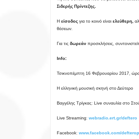
Σιδερής Πρίντεζης.
Η
είσοδος
για το κοινό είναι
ελεύθερη,
αλ
θέσεων.
Για τις
δωρεάν
προσκλήσεις, συντονιστεί
Info
:
Τσικνοπέμπτη 16 Φεβρουαρίου 2017, ώρα
Η ελληνική μουσική σκηνή στο Δεύτερο
Βαγγέλης Τρίγκας: Live συναυλία στο Στο
Live Streaming:
webradio.ert.gr/deftero
Facebook:
www.facebook.com/deftero