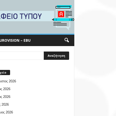
UROVISION – EBU
χείο
υστος 2026
ος 2026
ος 2026
 2026
ιος 2026