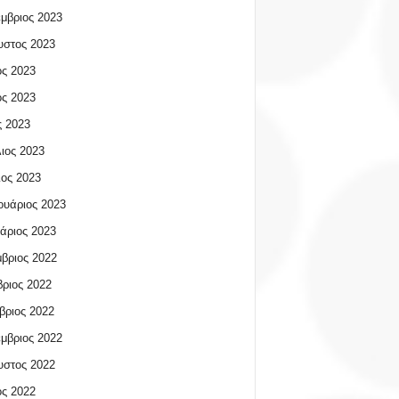
μβριος 2023
υστος 2023
ος 2023
ος 2023
 2023
ιος 2023
ος 2023
υάριος 2023
άριος 2023
βριος 2022
ριος 2022
βριος 2022
μβριος 2022
υστος 2022
ος 2022