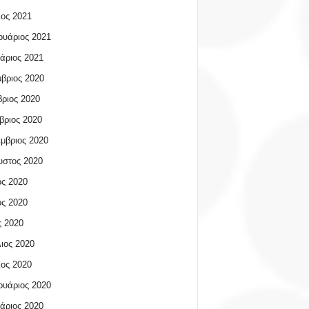
ος 2021
υάριος 2021
άριος 2021
βριος 2020
ριος 2020
βριος 2020
μβριος 2020
υστος 2020
ος 2020
ος 2020
 2020
ιος 2020
ος 2020
υάριος 2020
άριος 2020