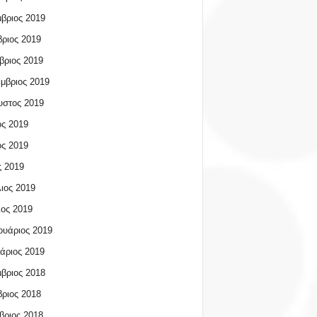
βριος 2019
ριος 2019
βριος 2019
μβριος 2019
υστος 2019
ος 2019
ος 2019
 2019
ιος 2019
ος 2019
υάριος 2019
άριος 2019
βριος 2018
ριος 2018
βριος 2018