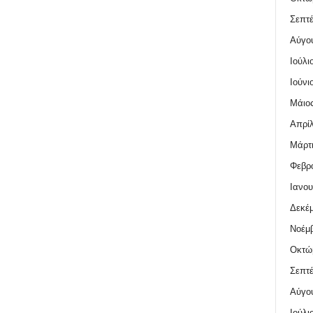
Σεπτέ
Αύγο
Ιούλι
Ιούνι
Μάιος
Απρίλ
Μάρτι
Φεβρο
Ιανου
Δεκέμ
Νοέμβ
Οκτώ
Σεπτέ
Αύγο
Ιούλι