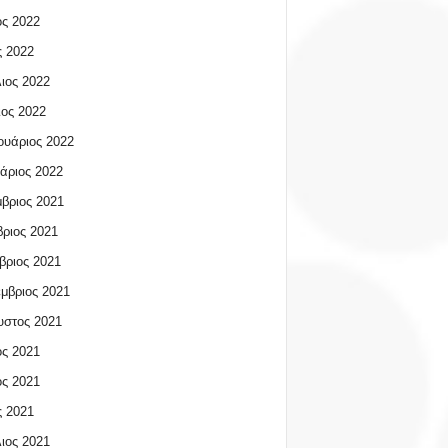
ος 2022
 2022
ιος 2022
ος 2022
υάριος 2022
άριος 2022
βριος 2021
ριος 2021
βριος 2021
μβριος 2021
υστος 2021
ος 2021
ος 2021
 2021
ιος 2021