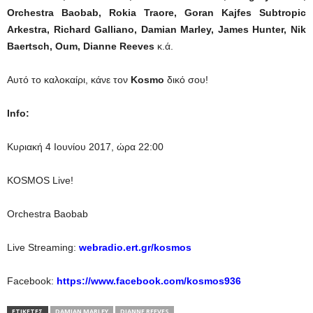
Orchestra
Baobab
,
Rokia
Traore
,
Goran
Kajfes
Subtropic
Arkestra
,
Richard
Galliano
,
Damian
Marley
,
James
Hunter
,
Nik
Baertsch
,
Oum
,
Dianne
Reeves
κ.ά.
Αυτό το καλοκαίρι, κάνε τον
Kosmo
δικό σου!
Info
:
Κυριακή 4 Ιουνίου 2017, ώρα 22:00
KOSMOS Live!
Orchestra Baobab
Live Streaming:
webradio.ert.gr/kosmos
Facebook:
https://www.facebook.com/kosmos936
ΕΤΙΚΕΤΕΣ
DAMIAN MARLEY
DIANNE REEVES