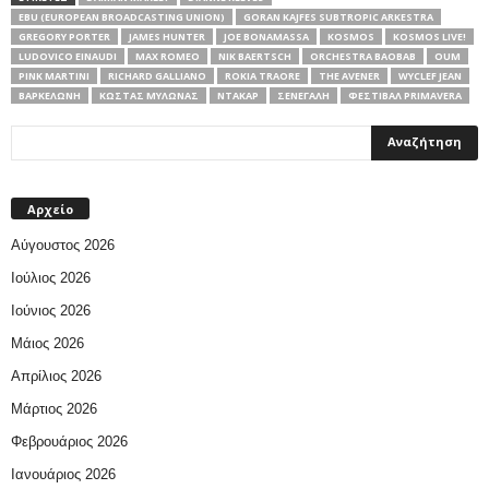
EBU (EUROPEAN BROADCASTING UNION)
GORAN KAJFES SUBTROPIC ARKESTRA
GREGORY PORTER
JAMES HUNTER
JOE BONAMASSA
KOSMOS
KOSMOS LIVE!
LUDOVICO EINAUDI
MAX ROMEO
NIK BAERTSCH
ORCHESTRA BAOBAB
OUM
PINK MARTINI
RICHARD GALLIANO
ROKIA TRAORE
THE AVENER
WYCLEF JEAN
ΒΑΡΚΕΛΏΝΗ
ΚΏΣΤΑΣ ΜΥΛΩΝΆΣ
ΝΤΑΚΆΡ
ΣΕΝΕΓΆΛΗ
ΦΕΣΤΙΒΆΛ PRIMAVERA
Αρχείο
Αύγουστος 2026
Ιούλιος 2026
Ιούνιος 2026
Μάιος 2026
Απρίλιος 2026
Μάρτιος 2026
Φεβρουάριος 2026
Ιανουάριος 2026