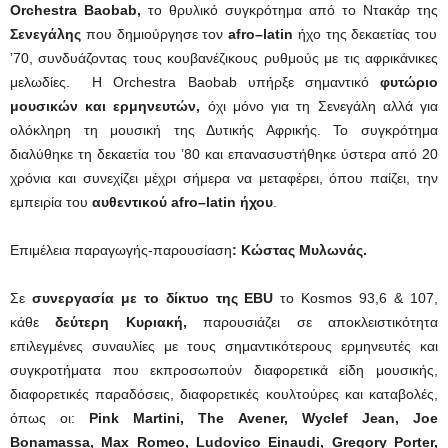
Orchestra
Baobab,
το θρυλικό συγκρότημα από το Ντακάρ της
Σενεγάλης
που δημιούργησε τον
afro
–
latin
ήχο της δεκαετίας του
’70, συνδυάζοντας τους κουβανέζικους ρυθμούς με τις αφρικάνικες
μελωδίες. Η Orchestra Baobab υπήρξε σημαντικό
φυτώριο
μουσικών και ερμηνευτών,
όχι μόνο για τη Σενεγάλη αλλά για
ολόκληρη τη μουσική της Δυτικής Αφρικής. Το συγκρότημα
διαλύθηκε τη δεκαετία του ’80 και επανασυστήθηκε ύστερα από 20
χρόνια και συνεχίζει μέχρι σήμερα να μεταφέρει, όπου παίζει, την
εμπειρία του
αυθεντικού
afro
–
latin
ήχου
.
Επιμέλεια παραγωγής-παρουσίαση
: Κώστας Μυλωνάς.
Σε
συνεργασία με το δίκτυο της
EBU
τo Kosmos 93,6 & 107,
κάθε
δεύτερη Κυριακή,
παρουσιάζει σε αποκλειστικότητα
επιλεγμένες συναυλίες με τους σημαντικότερους ερμηνευτές και
συγκροτήματα που εκπροσωπούν διαφορετικά είδη μουσικής,
διαφορετικές παραδόσεις, διαφορετικές κουλτούρες και καταβολές,
όπως οι:
Pink
Martini
,
The
Avener
,
Wyclef
Jean
,
Joe
Bonamassa
,
Max
Romeo
,
Ludovico
Einaudi
,
Gregory
Porter
,