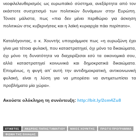
νεοφιλελευθερισμός ως ευρωπαϊκό σύστημα, ανεξάρτητα από τον
εκάστοτε συσχετισμό των πολιτικών δυνάμεων στην Ευρώπη.
Τόνισε μάλιστα, πως «πια δεν μένει περιθώριο για άσκηση
πολιτικών στις κυβερνήσεις και η λαϊκή κυριαρχία πάει περίπατο».
Καταλήγοντας, ο κ. Χουντής υπογράμμισε πως «η ευρωζώνη έχει
γίνει μια τέτοια φυλακή, που καταστρατηγεί, όχι μόνο τα δικαιώματα,
όχι μόνο τη δυνατότητα να διαχειρίζεσαι εσύ τα οικονομικά σου,
αλλά καταστρατηγεί κοινωνικά και δημοκρατικά δικαιώματα.
Επομένως, η φυγή απ’ αυτή την αντιδημοκρατική, αντικοινωνική
φυλακή, είναι η λύση για να μπορέσει να αντιμετωπίσει τα
προβλήματα μία χώρα».
Ακούστε ολόκληρη τη συνέντευξη:
http://bit.ly/2cm4Zu8
ΕΤΙΚΕΤΕΣ
ΑΝΔΡΈΑΣ ΠΑΠΑΣΤΑΜΑΤΊΟΥ
ΝΙΚΟΣ ΧΟΥΝΤΗΣ
ΠΡΩΤO ΠΡΟΓΡΑΜΜΑ
ΦΩΝΗ ΤΗΣ ΕΛΛΑΔΑΣ