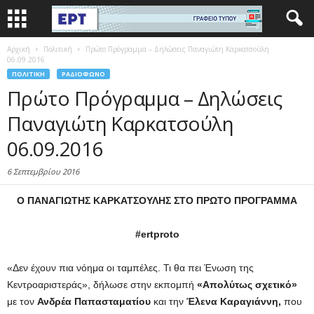
Αρχική
Πολιτική
Πρώτο Πρόγραμμα – Δηλώσεις Παναγιώτη Καρκατσούλη
06.09.2016
ΠΟΛΙΤΙΚΉ
ΡΑΔΙΌΦΩΝΟ
Πρώτο Πρόγραμμα – Δηλώσεις
Παναγιώτη Καρκατσούλη
06.09.2016
6 Σεπτεμβρίου 2016
Ο ΠΑΝΑΓΙΩΤΗΣ ΚΑΡΚΑΤΣΟΥΛΗΣ
ΣΤΟ ΠΡΩΤ
O
ΠΡΟΓΡΑΜΜΑ
#ertproto
«Δεν έχουν πια νόημα οι ταμπέλες. Τι θα πει Ένωση της
Κεντροαριστεράς», δήλωσε στην εκπομπή
«Απολύτως σχετικό»
με τον
Ανδρέα Παπασταματίου
και την
Έλενα Καραγιάννη,
που