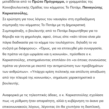
μεταδίδεται από το
Πρώτο Πρόγραμμα,
ο γραμματέας της
Κοινοβουλευτικής Ομάδας του κόμματος Το Ποτάμι,
Παναγιώτης
Καρκατσούλης.
Σε ερώτηση για τους λόγους του ναυαγίου στη σχεδιαζόμενη
σύμπραξη του κόμματος Το Ποτάμι με τη Δημοκρατική
Συμπαράταξη, ο βουλευτής από το Ποτάμι διερωτήθηκε για το
θόρυβο και τη φημολογία, αφού, όπως είπε «κάτι τέτοιο είναι μία
πάγια διαδικασία για το κόμμα του τουλάχιστον, δηλαδή το να
συζητά με διάφορους». «Όμως, για να επιτευχθεί μία συνεργασία,
θα πρέπει να έχει ωριμάσει και η κοινωνία», πρόσθεσε ο κ.
Καρκατσούλης, επισημαίνοντας επιπλέον ότι «οι όποιες συνενώσεις
πρέπει να γίνονται με σκοπό την αντιμετώπιση των προβλημάτων
των ανθρώπων». «Υπάρχει κρίση πολιτικής και απόλυτη απαξίωση
από την πλευρά της κοινωνίας», σημείωσε χαρακτηριστικά ο
βουλευτής.
Αναφορικά με τις τηλεοπτικές άδειες, ο κ. Καρκατσούλης σχολίασε
πως «η ρύθμιση ήταν απαραίτητη, αλλά η κυβέρνηση το έκανε για
επικοινωνιακούς λόγους, λέγοντας ότι θα χτυπήσει τη διαπλοκή,