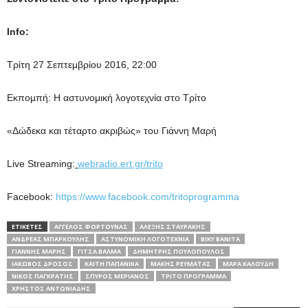
Info
:
Τρίτη 27 Σεπτεμβρίου 2016, 22:00
Εκπομπή: Η αστυνομική λογοτεχνία στο Τρίτο
«Δώδεκα και τέταρτο ακριβώς» του Γιάννη Μαρή
Live Streaming:
webradio.ert.gr/trito
Facebook:
https://www.facebook.com/tritoprogramma
ΕΤΙΚΕΤΕΣ
ΆΓΓΕΛΟΣ ΦΟΡΤΟΎΝΑΣ
ΑΛΈΞΗΣ ΣΤΑΥΡΆΚΗΣ
ΑΝΔΡΈΑΣ ΜΠΆΡΚΟΥΛΗΣ
ΑΣΤΥΝΟΜΙΚΗ ΛΟΓΟΤΕΧΝΙΑ
ΒΊΚΥ ΒΑΝΊΤΑ
ΓΙΆΝΝΗΣ ΜΑΡΉΣ
ΓΊΤΣΑ ΒΑΛΜΆ
ΔΗΜΉΤΡΗΣ ΠΟΥΛΌΠΟΥΛΟΣ
ΙΆΚΩΒΟΣ ΔΡΌΣΟΣ
ΚΑΊΤΗ ΠΑΠΑΝΊΚΑ
ΜΆΚΗΣ ΡΕΥΜΑΤΆΣ
ΜΆΡΑ ΚΑΛΟΎΔΗ
ΝΊΚΟΣ ΠΑΓΚΡΆΤΗΣ
ΣΠΎΡΟΣ ΜΕΡΙΑΝΌΣ
ΤΡΊΤΟ ΠΡΌΓΡΑΜΜΑ
ΧΡΉΣΤΟΣ ΑΝΤΩΝΙΆΔΗΣ