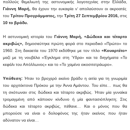
πολλούς θεμελιωτή της αστυνομικής λογοτεχνίας στην Ελλάδα,
Γιάννη Μαρή,
θα έχουν την ευκαιρία ν’ απολαύσουν οι ακροατές
του
Τρίτου Προγράμματος,
την
Τρίτη 27 Σεπτεμβρίου 2016,
στις
10 το βράδυ.
Η αστυνομική ιστορία του
Γιάννη Μαρή, «Δώδεκα και τέταρτο
ακριβώς»,
δημοσιεύτηκε πρώτη φορά στο περιοδικό «Πρώτο» το
1960. Στη δεκαετία του 1970 εκδόθηκε με τον τίτλο
«Κουαρτέτο»
μαζί με τη νουβέλα «Έγκλημα στη Ύδρα» και τα διηγήματα «Το
κεφάλι του Απόλλωνος» και το «Το χαμένο εικοσιτετράωρο».
Υπόθεση:
Ήταν το βροχερό εκείνο βράδυ η αιτία για τη γνωριμία
του αρχιτέκτονα Πρόκου με την Άννα Αμάντου. Του είπε… πως θα
τη σκότωναν στις δώδεκα και τέταρτο ακριβώς. Ήταν μία γυναίκα
τρομαγμένη από κάποιον κίνδυνο ή μία φαντασιόπληκτη; Στις
δώδεκα και τέταρτο ακριβώς, πέθανε… Και ο μόνος που θα
μπορούσε να είναι ο δολοφόνος της ήταν εκείνος που ήταν
αδύνατον να είναι…