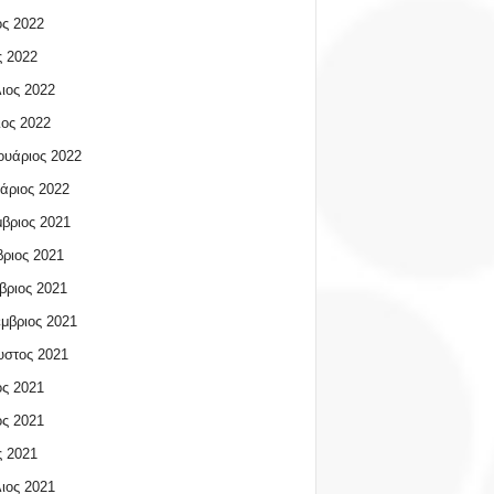
ος 2022
 2022
ιος 2022
ος 2022
υάριος 2022
άριος 2022
βριος 2021
ριος 2021
βριος 2021
μβριος 2021
υστος 2021
ος 2021
ος 2021
 2021
ιος 2021