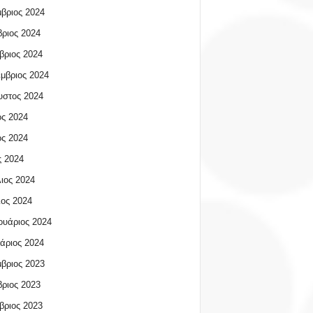
βριος 2024
ριος 2024
βριος 2024
μβριος 2024
υστος 2024
ος 2024
ος 2024
 2024
ιος 2024
ος 2024
υάριος 2024
άριος 2024
βριος 2023
ριος 2023
βριος 2023