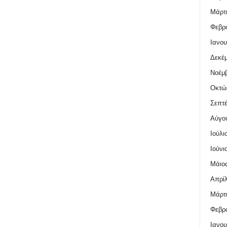
Μάρτι
Φεβρο
Ιανου
Δεκέμ
Νοέμβ
Οκτώ
Σεπτέ
Αύγο
Ιούλι
Ιούνι
Μάιος
Απρίλ
Μάρτι
Φεβρο
Ιανου