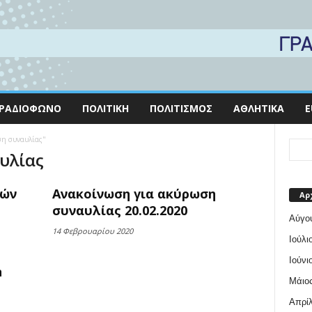
ΡΑΔΙΌΦΩΝΟ
ΠΟΛΙΤΙΚΉ
ΠΟΛΙΤΙΣΜΌΣ
ΑΘΛΗΤΙΚΆ
E
ση συναυλίας"
υλίας
κών
Ανακοίνωση για ακύρωση
Αρ
συναυλίας 20.02.2020
Αύγο
14 Φεβρουαρίου 2020
Ιούλι
Ιούνι
n
Μάιος
Απρίλ