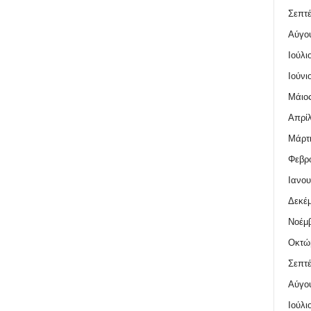
Σεπτέ
Αύγο
Ιούλι
Ιούνι
Μάιος
Απρίλ
Μάρτι
Φεβρο
Ιανου
Δεκέμ
Νοέμβ
Οκτώ
Σεπτέ
Αύγο
Ιούλι