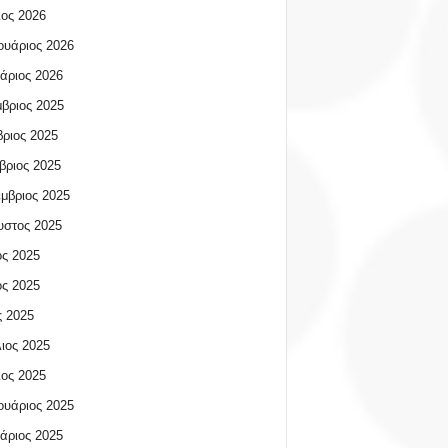
ος 2026
υάριος 2026
άριος 2026
βριος 2025
ριος 2025
βριος 2025
μβριος 2025
υστος 2025
ος 2025
ος 2025
 2025
ιος 2025
ος 2025
υάριος 2025
άριος 2025