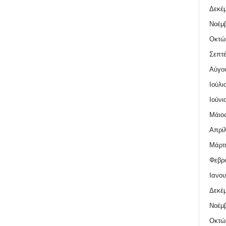
Δεκέμ
Νοέμβ
Οκτώ
Σεπτέ
Αύγο
Ιούλι
Ιούνι
Μάιος
Απρίλ
Μάρτι
Φεβρο
Ιανου
Δεκέμ
Νοέμβ
Οκτώ