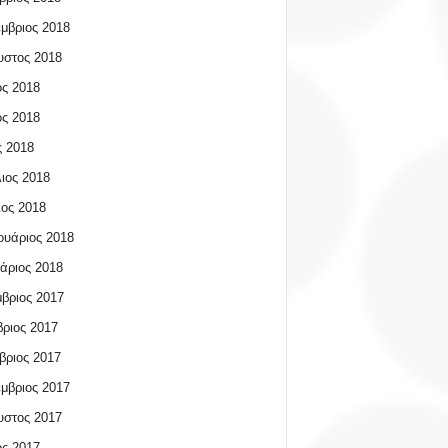
μβριος 2018
υστος 2018
ος 2018
ος 2018
 2018
ιος 2018
ος 2018
υάριος 2018
άριος 2018
βριος 2017
ριος 2017
βριος 2017
μβριος 2017
υστος 2017
ος 2017