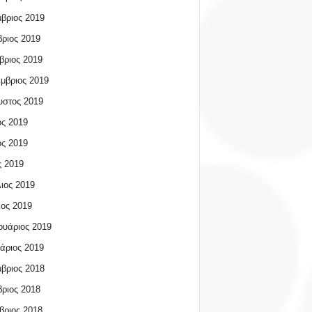
βριος 2019
ριος 2019
βριος 2019
μβριος 2019
υστος 2019
ος 2019
ος 2019
 2019
ιος 2019
ος 2019
υάριος 2019
άριος 2019
βριος 2018
ριος 2018
βριος 2018