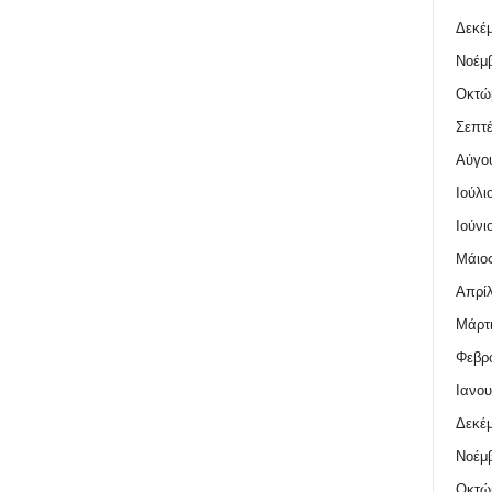
Δεκέμ
Νοέμβ
Οκτώ
Σεπτέ
Αύγο
Ιούλι
Ιούνι
Μάιος
Απρίλ
Μάρτι
Φεβρο
Ιανου
Δεκέμ
Νοέμβ
Οκτώ