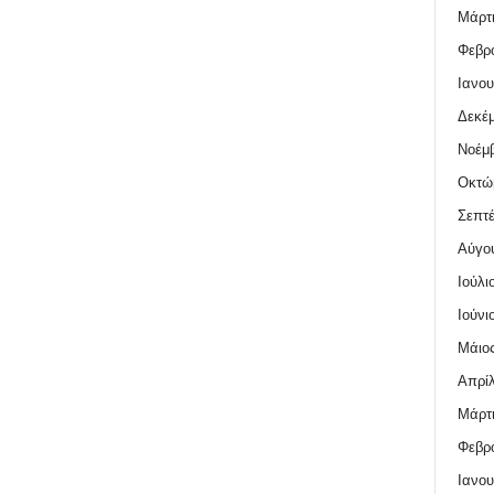
Μάρτι
Φεβρο
Ιανου
Δεκέμ
Νοέμβ
Οκτώ
Σεπτέ
Αύγο
Ιούλι
Ιούνι
Μάιος
Απρίλ
Μάρτι
Φεβρο
Ιανου