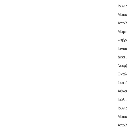
Ιούνι
Μάιος
Απρίλ
Μάρτι
Φεβρο
Ιανου
Δεκέμ
Νοέμβ
Οκτώ
Σεπτέ
Αύγο
Ιούλι
Ιούνι
Μάιος
Απρίλ