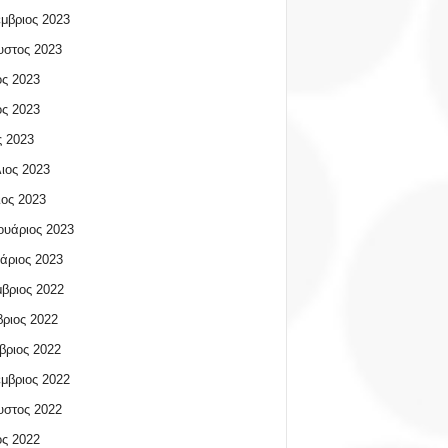
μβριος 2023
υστος 2023
ος 2023
ος 2023
 2023
ιος 2023
ος 2023
υάριος 2023
άριος 2023
βριος 2022
ριος 2022
βριος 2022
μβριος 2022
υστος 2022
ος 2022