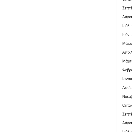
Σεπτέ
Αύγο
Ιούλι
Ιούνι
Μάιος
Απρίλ
Μάρτι
Φεβρο
Ιανου
Δεκέμ
Νοέμβ
Οκτώ
Σεπτέ
Αύγο
Ιούλι