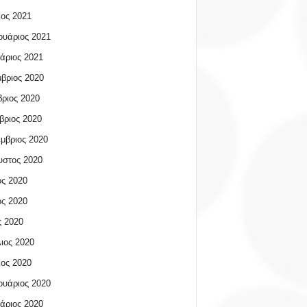
ος 2021
υάριος 2021
άριος 2021
βριος 2020
ριος 2020
βριος 2020
μβριος 2020
υστος 2020
ος 2020
ος 2020
 2020
ιος 2020
ος 2020
υάριος 2020
άριος 2020