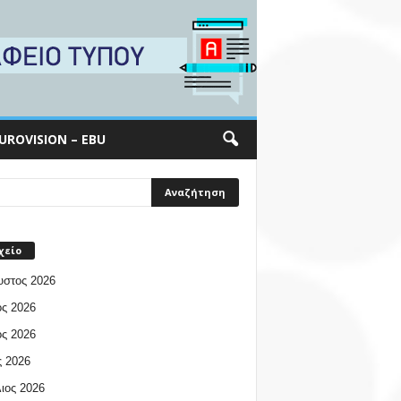
UROVISION – EBU
χείο
υστος 2026
ος 2026
ος 2026
 2026
ιος 2026