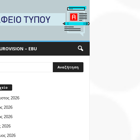
UROVISION – EBU
χείο
υστος 2026
ος 2026
ος 2026
 2026
ιος 2026