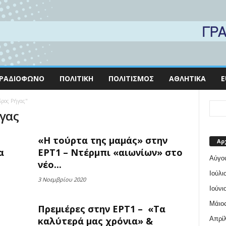
ΡΑΔΙΌΦΩΝΟ
ΠΟΛΙΤΙΚΉ
ΠΟΛΙΤΙΣΜΌΣ
ΑΘΛΗΤΙΚΆ
E
νδρος Ρήγας"
ήγας
«Η τούρτα της μαμάς» στην
Αρ
α
ΕΡΤ1 – Ντέρμπι «αιωνίων» στο
Αύγο
νέο...
Ιούλι
3 Νοεμβρίου 2020
Ιούνι
Μάιος
Πρεμιέρες στην ΕΡΤ1 – «Τα
Απρίλ
καλύτερά μας χρόνια» &