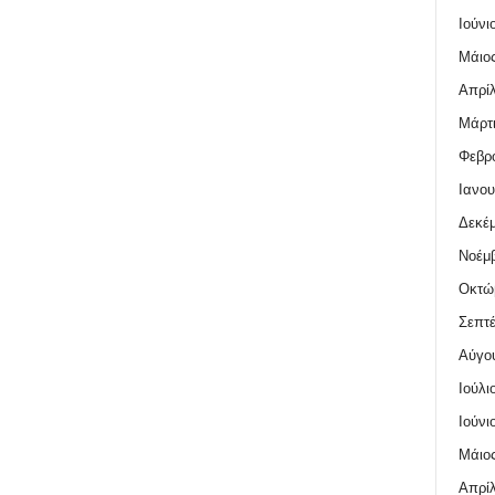
Ιούνι
Μάιος
Απρίλ
Μάρτι
Φεβρο
Ιανου
Δεκέμ
Νοέμβ
Οκτώ
Σεπτέ
Αύγο
Ιούλι
Ιούνι
Μάιος
Απρίλ