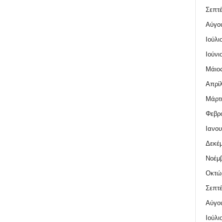
Σεπτέ
Αύγο
Ιούλι
Ιούνι
Μάιος
Απρίλ
Μάρτι
Φεβρο
Ιανου
Δεκέμ
Νοέμβ
Οκτώ
Σεπτέ
Αύγο
Ιούλι