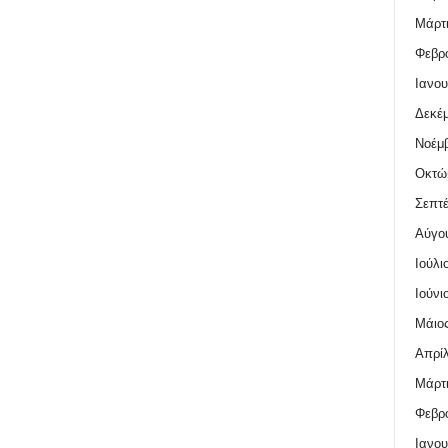
Μάρτι
Φεβρο
Ιανου
Δεκέμ
Νοέμβ
Οκτώ
Σεπτέ
Αύγο
Ιούλι
Ιούνι
Μάιος
Απρίλ
Μάρτι
Φεβρο
Ιανου