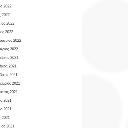
ος 2022
 2022
ιος 2022
ος 2022
υάριος 2022
άριος 2022
βριος 2021
ριος 2021
βριος 2021
μβριος 2021
υστος 2021
ος 2021
ος 2021
 2021
ιος 2021