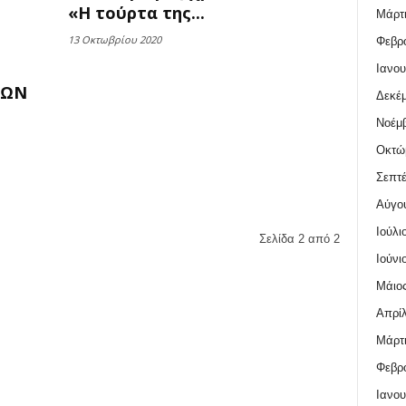
«Η τούρτα της...
Μάρτι
13 Οκτωβρίου 2020
Φεβρο
Ιανου
ΤΩΝ
Δεκέμ
Νοέμβ
Οκτώ
Σεπτέ
Αύγο
Ιούλι
Σελίδα 2 από 2
Ιούνι
Μάιος
Απρίλ
Μάρτι
Φεβρο
Ιανου