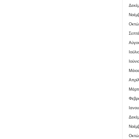
Δεκέμ
Νοέμβ
Οκτώ
Σεπτέ
Αύγο
Ιούλι
Ιούνι
Μάιος
Απρίλ
Μάρτι
Φεβρο
Ιανου
Δεκέμ
Νοέμβ
Οκτώ