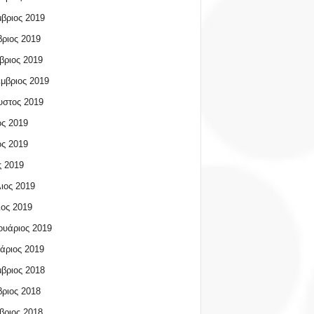
βριος 2019
ριος 2019
βριος 2019
μβριος 2019
υστος 2019
ος 2019
ος 2019
 2019
ιος 2019
ος 2019
υάριος 2019
άριος 2019
βριος 2018
ριος 2018
βριος 2018