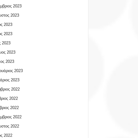
μβριος 2023
υστος 2023
ος 2023
ος 2023
 2023
ιος 2023
ος 2023
υάριος 2023
άριος 2023
βριος 2022
ριος 2022
βριος 2022
μβριος 2022
υστος 2022
ος 2022