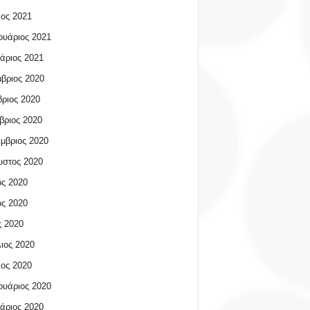
ος 2021
υάριος 2021
άριος 2021
βριος 2020
ριος 2020
βριος 2020
μβριος 2020
υστος 2020
ος 2020
ος 2020
 2020
ιος 2020
ος 2020
υάριος 2020
άριος 2020