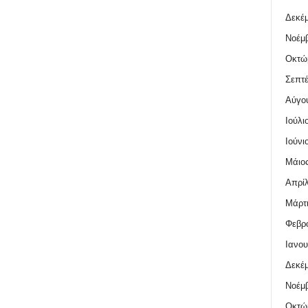
Δεκέμ
Νοέμβ
Οκτώ
Σεπτέ
Αύγο
Ιούλι
Ιούνι
Μάιος
Απρίλ
Μάρτι
Φεβρο
Ιανου
Δεκέμ
Νοέμβ
Οκτώ