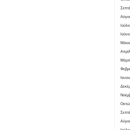
Σεπτέ
Αύγο
Ιούλι
Ιούνι
Μάιος
Απρίλ
Μάρτι
Φεβρο
Ιανου
Δεκέμ
Νοέμβ
Οκτώ
Σεπτέ
Αύγο
Ιούλι