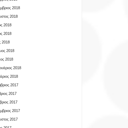
μβριος 2018
υστος 2018
ος 2018
ος 2018
 2018
ιος 2018
ος 2018
υάριος 2018
άριος 2018
βριος 2017
ριος 2017
βριος 2017
μβριος 2017
υστος 2017
ος 2017