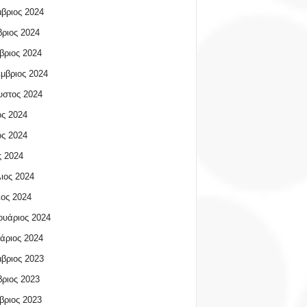
βριος 2024
ριος 2024
βριος 2024
μβριος 2024
υστος 2024
ος 2024
ος 2024
 2024
ιος 2024
ος 2024
υάριος 2024
άριος 2024
βριος 2023
ριος 2023
βριος 2023