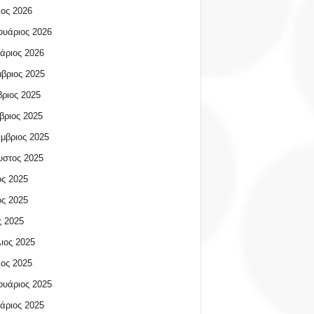
ος 2026
υάριος 2026
άριος 2026
βριος 2025
ριος 2025
βριος 2025
μβριος 2025
υστος 2025
ος 2025
ος 2025
 2025
ιος 2025
ος 2025
υάριος 2025
άριος 2025