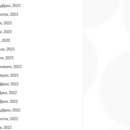
μβριος 2023
υστος 2023
ος 2023
ος 2023
 2023
ιος 2023
ος 2023
υάριος 2023
άριος 2023
βριος 2022
ριος 2022
βριος 2022
μβριος 2022
υστος 2022
ος 2022