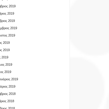
βριος 2019
ριος 2019
βριος 2019
μβριος 2019
υστος 2019
ος 2019
ος 2019
 2019
ιος 2019
ος 2019
υάριος 2019
άριος 2019
βριος 2018
ριος 2018
βριος 2018