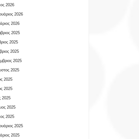
ος 2026
υάριος 2026
άριος 2026
βριος 2025
ριος 2025
βριος 2025
μβριος 2025
υστος 2025
ος 2025
ος 2025
 2025
ιος 2025
ος 2025
υάριος 2025
άριος 2025