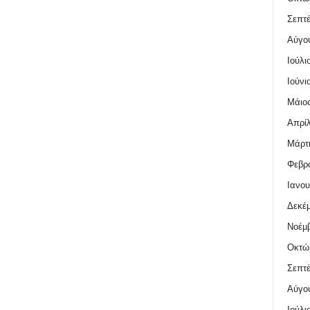
Σεπτέ
Αύγο
Ιούλι
Ιούνι
Μάιος
Απρίλ
Μάρτι
Φεβρο
Ιανου
Δεκέμ
Νοέμβ
Οκτώ
Σεπτέ
Αύγο
Ιούλι