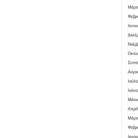
Μάρτι
Φεβρο
Ιανου
Δεκέμ
Νοέμβ
Οκτώ
Σεπτέ
Αύγο
Ιούλι
Ιούνι
Μάιος
Απρίλ
Μάρτι
Φεβρο
Ιανου