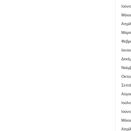
Ιούνι
Μάιος
Απρίλ
Μάρτι
Φεβρο
Ιανου
Δεκέμ
Νοέμβ
Οκτώ
Σεπτέ
Αύγο
Ιούλι
Ιούνι
Μάιος
Απρίλ