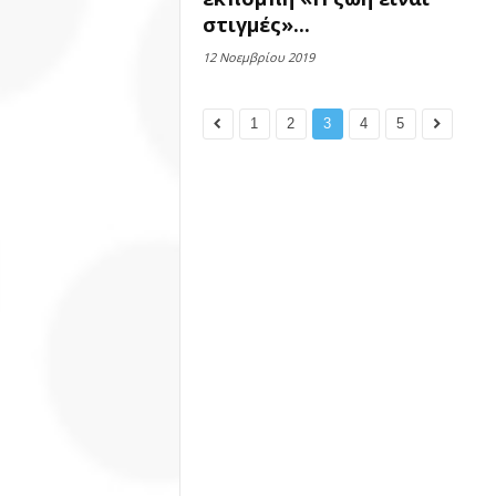
στιγμές»...
12 Νοεμβρίου 2019
1
2
3
4
5