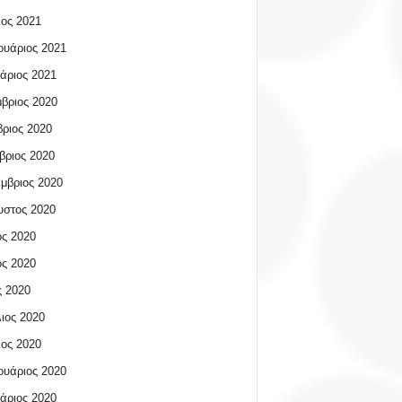
ος 2021
υάριος 2021
άριος 2021
βριος 2020
ριος 2020
βριος 2020
μβριος 2020
υστος 2020
ος 2020
ος 2020
 2020
ιος 2020
ος 2020
υάριος 2020
άριος 2020