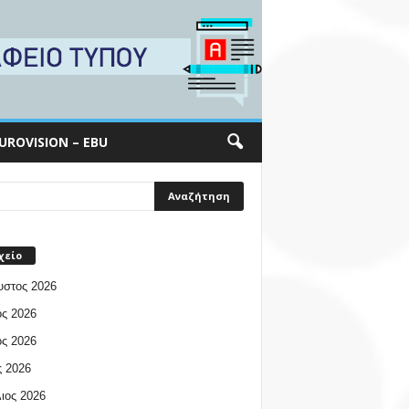
UROVISION – EBU
χείο
υστος 2026
ος 2026
ος 2026
 2026
ιος 2026