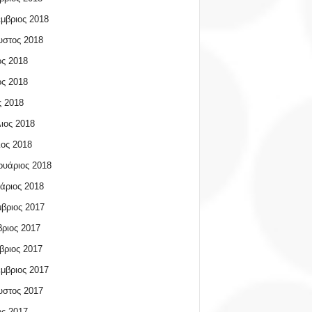
μβριος 2018
υστος 2018
ος 2018
ος 2018
 2018
ιος 2018
ος 2018
υάριος 2018
άριος 2018
βριος 2017
ριος 2017
βριος 2017
μβριος 2017
υστος 2017
ος 2017