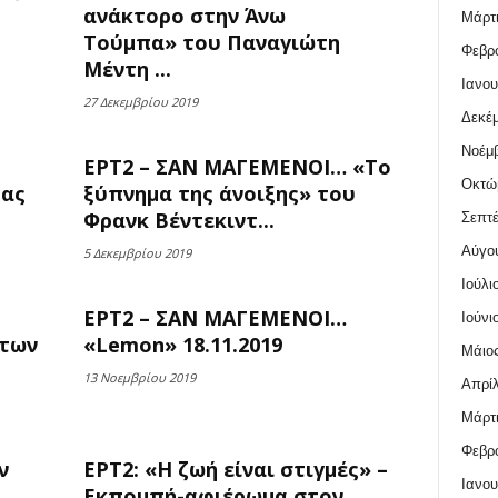
ανάκτορο στην Άνω
Μάρτι
Τούμπα» του Παναγιώτη
Φεβρο
Μέντη ...
Ιανου
27 Δεκεμβρίου 2019
Δεκέμ
Νοέμβ
ΕΡΤ2 – ΣΑΝ ΜΑΓΕΜΕΝΟΙ… «Το
Οκτώ
μας
ξύπνημα της άνοιξης» του
Φρανκ Βέντεκιντ...
Σεπτέ
Αύγο
5 Δεκεμβρίου 2019
Ιούλι
ΕΡΤ2 – ΣΑΝ ΜΑΓΕΜΕΝΟΙ…
Ιούνι
 των
«Lemon» 18.11.2019
Μάιος
13 Νοεμβρίου 2019
Απρίλ
Μάρτι
Φεβρο
ν
ΕΡΤ2: «Η ζωή είναι στιγμές» –
Ιανου
Εκπομπή-αφιέρωμα στον