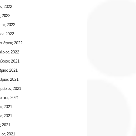
ος 2022
 2022
ιος 2022
ος 2022
υάριος 2022
άριος 2022
βριος 2021
ριος 2021
βριος 2021
μβριος 2021
υστος 2021
ος 2021
ος 2021
 2021
ιος 2021