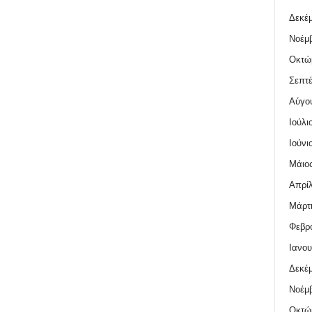
Δεκέμ
Νοέμβ
Οκτώ
Σεπτέ
Αύγο
Ιούλι
Ιούνι
Μάιος
Απρίλ
Μάρτι
Φεβρο
Ιανου
Δεκέμ
Νοέμβ
Οκτώ