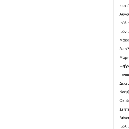
Σεπτέ
Αύγο
Ιούλι
Ιούνι
Μάιος
Απρίλ
Μάρτι
Φεβρο
Ιανου
Δεκέμ
Νοέμβ
Οκτώ
Σεπτέ
Αύγο
Ιούλι