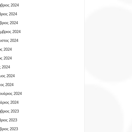
βριος 2024
ριος 2024
βριος 2024
μβριος 2024
υστος 2024
ος 2024
ος 2024
 2024
ιος 2024
ος 2024
υάριος 2024
άριος 2024
βριος 2023
ριος 2023
βριος 2023