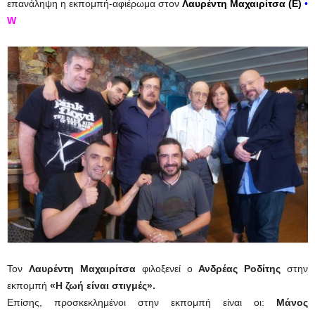
επανάληψη η εκπομπή-αφιέρωμα στον
Λαυρέντη Μαχαιρίτσα (Ε)
•
W
Τον
Λαυρέντη Μαχαιρίτσα
φιλοξενεί ο
Ανδρέας Ροδίτης
στην
εκπομπή
«Η ζωή είναι στιγμές».
Επίσης, προσκεκλημένοι στην εκπομπή είναι οι:
Μάνος