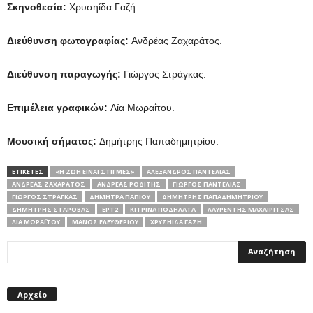
Σκηνοθεσία:
Χρυσηίδα Γαζή.
Διεύθυνση φωτογραφίας:
Ανδρέας Ζαχαράτος.
Διεύθυνση παραγωγής:
Γιώργος Στράγκας.
Επιμέλεια γραφικών:
Λία Μωραΐτου.
Μουσική σήματος:
Δημήτρης Παπαδημητρίου.
ΕΤΙΚΕΤΕΣ
«Η ΖΩΉ ΕΊΝΑΙ ΣΤΙΓΜΈΣ»
ΑΛΈΞΑΝΔΡΟΣ ΠΑΝΤΕΛΙΆΣ
ΑΝΔΡΈΑΣ ΖΑΧΑΡΆΤΟΣ
ΑΝΔΡΈΑΣ ΡΟΔΊΤΗΣ
ΓΙΏΡΓΟΣ ΠΑΝΤΕΛΙΆΣ
ΓΙΏΡΓΟΣ ΣΤΡΆΓΚΑΣ
ΔΉΜΗΤΡΑ ΠΑΠΊΟΥ
ΔΗΜΗΤΡΗΣ ΠΑΠΑΔΗΜΗΤΡΙΟΥ
ΔΗΜΉΤΡΗΣ ΣΤΑΡΌΒΑΣ
ΕΡΤ2
ΚΙΤΡΙΝΑ ΠΟΔΗΛΑΤΑ
ΛΑΥΡΈΝΤΗΣ ΜΑΧΑΙΡΊΤΣΑΣ
ΛΊΑ ΜΩΡΑΪ́ΤΟΥ
ΜΆΝΟΣ ΕΛΕΥΘΕΡΊΟΥ
ΧΡΥΣΗΊΔΑ ΓΑΖΉ
Αρχείο