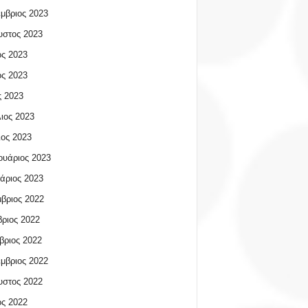
μβριος 2023
υστος 2023
ος 2023
ος 2023
 2023
ιος 2023
ος 2023
υάριος 2023
άριος 2023
βριος 2022
ριος 2022
βριος 2022
μβριος 2022
υστος 2022
ος 2022