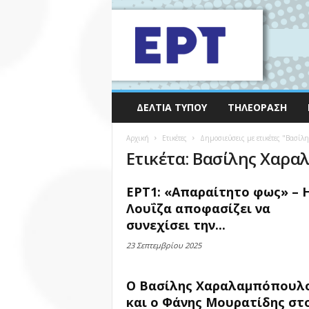
ΔΕΛΤΊΑ ΤΎΠΟΥ
ΤΗΛΕΌΡΑΣΗ
Αρχική
Ετικέτες
Δημοσιεύσεις με ετικέτες "Βασί
Ετικέτα: Βασίλης Χαρ
ΕΡΤ1: «Απαραίτητο φως» – 
Λουΐζα αποφασίζει να
συνεχίσει την...
23 Σεπτεμβρίου 2025
Ο Βασίλης Χαραλαμπόπουλ
και ο Φάνης Μουρατίδης στ