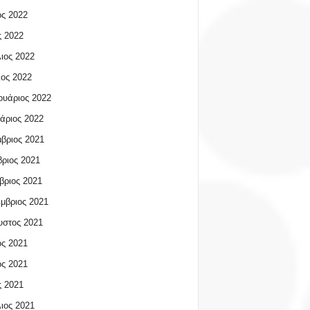
ος 2022
 2022
ιος 2022
ος 2022
υάριος 2022
άριος 2022
βριος 2021
ριος 2021
βριος 2021
μβριος 2021
υστος 2021
ος 2021
ος 2021
 2021
ιος 2021