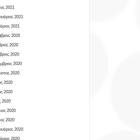
ος 2021
υάριος 2021
άριος 2021
βριος 2020
ριος 2020
βριος 2020
μβριος 2020
υστος 2020
ος 2020
ος 2020
 2020
ιος 2020
ος 2020
υάριος 2020
άριος 2020