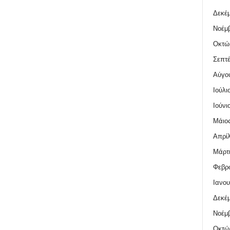
Δεκέμ
Νοέμβ
Οκτώ
Σεπτέ
Αύγο
Ιούλι
Ιούνι
Μάιος
Απρίλ
Μάρτι
Φεβρο
Ιανου
Δεκέμ
Νοέμβ
Οκτώ