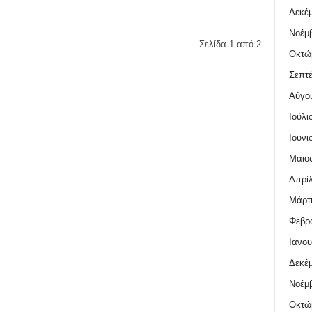
Δεκέμ
Νοέμβ
Σελίδα 1 από 2
Οκτώ
Σεπτέ
Αύγο
Ιούλι
Ιούνι
Μάιος
Απρίλ
Μάρτι
Φεβρο
Ιανου
Δεκέμ
Νοέμβ
Οκτώ