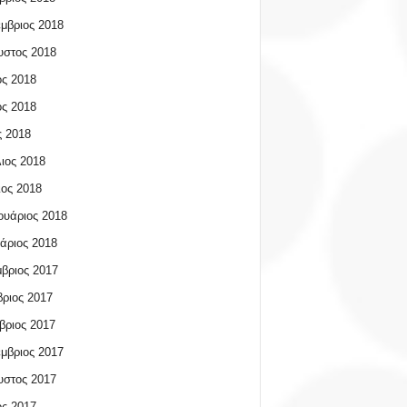
μβριος 2018
υστος 2018
ος 2018
ος 2018
 2018
ιος 2018
ος 2018
υάριος 2018
άριος 2018
βριος 2017
ριος 2017
βριος 2017
μβριος 2017
υστος 2017
ος 2017