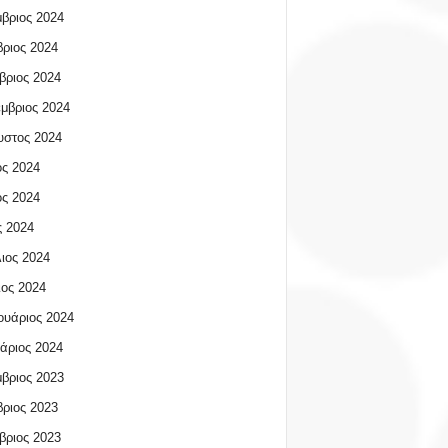
βριος 2024
ριος 2024
βριος 2024
μβριος 2024
υστος 2024
ος 2024
ος 2024
 2024
ιος 2024
ος 2024
υάριος 2024
άριος 2024
βριος 2023
ριος 2023
βριος 2023