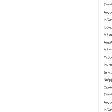
Σεπτέ
Αύγο
Ιούλι
Ιούνι
Μάιος
Απρίλ
Μάρτι
Φεβρο
Ιανου
Δεκέμ
Νοέμβ
Οκτώ
Σεπτέ
Αύγο
Ιούλι