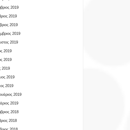
βριος 2019
ριος 2019
βριος 2019
μβριος 2019
υστος 2019
ος 2019
ος 2019
 2019
ιος 2019
ος 2019
υάριος 2019
άριος 2019
βριος 2018
ριος 2018
βριος 2018