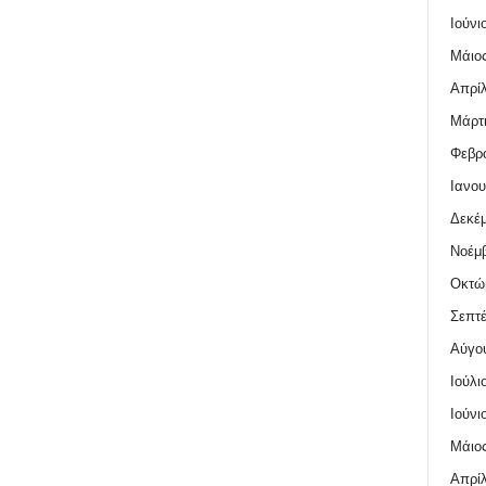
Ιούνι
Μάιος
Απρίλ
Μάρτι
Φεβρο
Ιανου
Δεκέμ
Νοέμβ
Οκτώ
Σεπτέ
Αύγο
Ιούλι
Ιούνι
Μάιος
Απρίλ