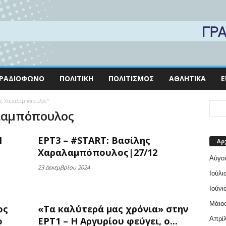
ΡΑΔΙΌΦΩΝΟ
ΠΟΛΙΤΙΚΉ
ΠΟΛΙΤΙΣΜΌΣ
ΑΘΛΗΤΙΚΆ
E
λης Χαραλαμπόπουλος"
αλαμπόπουλος
Η
ΕΡΤ3 – #START: Βασίλης
Αρ
Χαραλαμπόπουλος|27/12
Αύγο
23 Δεκεμβρίου 2024
Ιούλι
Ιούνι
Μάιος
ος
«Τα καλύτερά μας χρόνια» στην
Απρίλ
ο
ΕΡΤ1 – Η Αργυρίου φεύγει, ο...