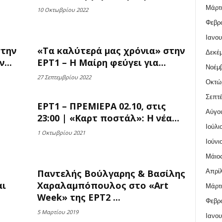
Μάρτι
10 Οκτωβρίου 2022
Φεβρο
Ιανου
στην
«Τα καλύτερά μας χρόνια» στην
Δεκέμ
...
ΕΡΤ1 – Η Μαίρη φεύγει για...
Νοέμβ
27 Σεπτεμβρίου 2022
Οκτώ
Σεπτέ
ΕΡΤ1 – ΠΡΕΜΙΕΡΑ 02.10, στις
Αύγο
23:00 | «Καρτ ποστάλ»: Η νέα...
Ιούλι
1 Οκτωβρίου 2021
Ιούνι
Μάιος
Απρίλ
Παντελής Βούλγαρης & Βασίλης
αι
Χαραλαμπόπουλος στο «Art
Μάρτι
Week» της ΕΡΤ2 ...
Φεβρο
5 Μαρτίου 2019
Ιανου