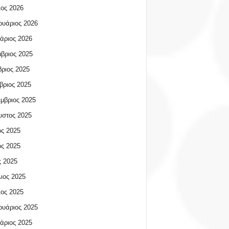
ος 2026
υάριος 2026
άριος 2026
βριος 2025
ριος 2025
βριος 2025
μβριος 2025
υστος 2025
ος 2025
ος 2025
 2025
ιος 2025
ος 2025
υάριος 2025
άριος 2025