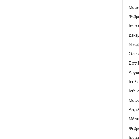
Μάρτι
Φεβρο
Ιανου
Δεκέμ
Νοέμβ
Οκτώ
Σεπτέ
Αύγο
Ιούλι
Ιούνι
Μάιος
Απρίλ
Μάρτι
Φεβρο
Ιανου