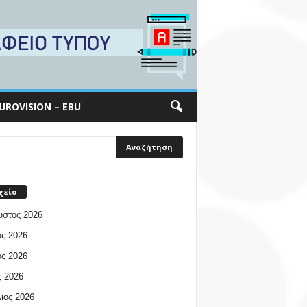
UROVISION – EBU
χείο
υστος 2026
ος 2026
ος 2026
 2026
ιος 2026