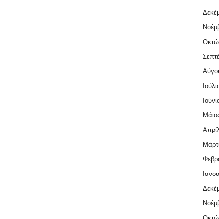
Δεκέμ
Νοέμβ
Οκτώ
Σεπτέ
Αύγο
Ιούλι
Ιούνι
Μάιος
Απρίλ
Μάρτι
Φεβρο
Ιανου
Δεκέμ
Νοέμβ
Οκτώ