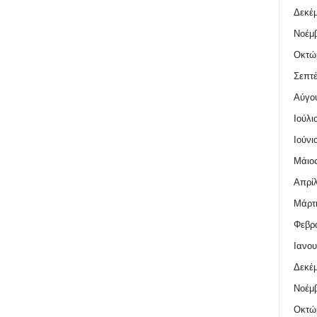
Δεκέμ
Νοέμβ
Οκτώ
Σεπτέ
Αύγο
Ιούλι
Ιούνι
Μάιος
Απρίλ
Μάρτι
Φεβρο
Ιανου
Δεκέμ
Νοέμβ
Οκτώ