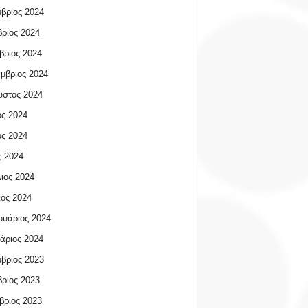
βριος 2024
ριος 2024
βριος 2024
μβριος 2024
υστος 2024
ος 2024
ος 2024
 2024
ιος 2024
ος 2024
υάριος 2024
άριος 2024
βριος 2023
ριος 2023
βριος 2023