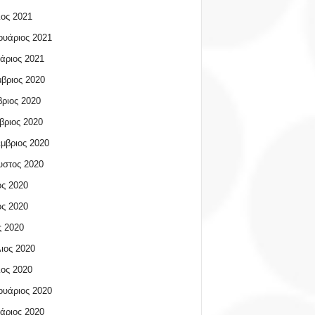
ος 2021
υάριος 2021
άριος 2021
βριος 2020
ριος 2020
βριος 2020
μβριος 2020
υστος 2020
ος 2020
ος 2020
 2020
ιος 2020
ος 2020
υάριος 2020
άριος 2020