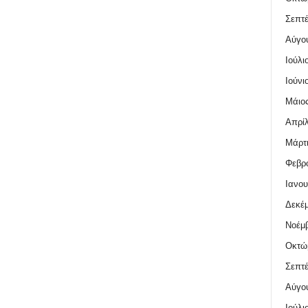
Σεπτέ
Αύγο
Ιούλι
Ιούνι
Μάιος
Απρίλ
Μάρτι
Φεβρο
Ιανου
Δεκέμ
Νοέμβ
Οκτώ
Σεπτέ
Αύγο
Ιούλι