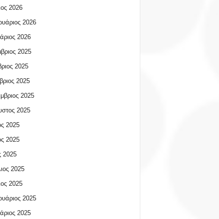
ος 2026
υάριος 2026
άριος 2026
βριος 2025
ριος 2025
βριος 2025
μβριος 2025
υστος 2025
ος 2025
ος 2025
 2025
ιος 2025
ος 2025
υάριος 2025
άριος 2025