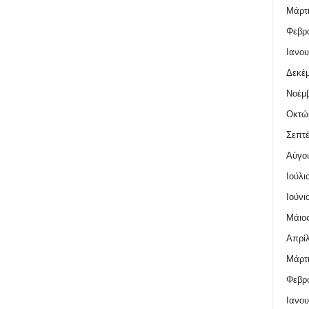
Μάρτι
Φεβρο
Ιανου
Δεκέμ
Νοέμβ
Οκτώ
Σεπτέ
Αύγο
Ιούλι
Ιούνι
Μάιος
Απρίλ
Μάρτι
Φεβρο
Ιανου