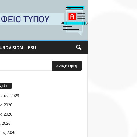
UROVISION – EBU
χείο
υστος 2026
ος 2026
ος 2026
 2026
ιος 2026