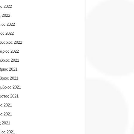
ος 2022
 2022
ιος 2022
ος 2022
υάριος 2022
άριος 2022
βριος 2021
ριος 2021
βριος 2021
μβριος 2021
υστος 2021
ος 2021
ος 2021
 2021
ιος 2021