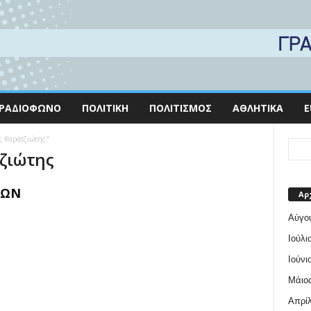
ΡΑΔΙΌΦΩΝΟ
ΠΟΛΙΤΙΚΉ
ΠΟΛΙΤΙΣΜΌΣ
ΑΘΛΗΤΙΚΆ
E
ος Καρατζιώτης"
τζιώτης
ΤΩΝ
Αρ
Αύγο
Ιούλι
Ιούνι
Μάιος
Απρίλ