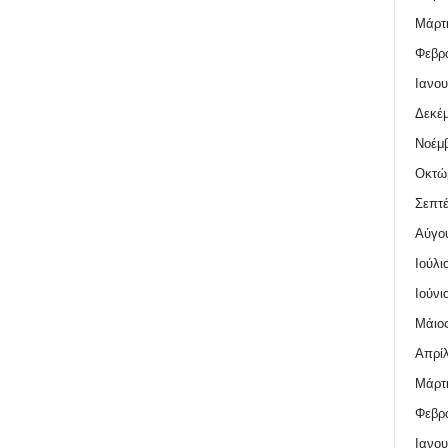
Μάρτι
Φεβρο
Ιανου
Δεκέμ
Νοέμβ
Οκτώ
Σεπτέ
Αύγο
Ιούλι
Ιούνι
Μάιος
Απρίλ
Μάρτι
Φεβρο
Ιανου