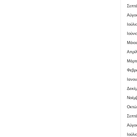
Σεπτέ
Αύγο
Ιούλι
Ιούνι
Μάιος
Απρίλ
Μάρτι
Φεβρο
Ιανου
Δεκέμ
Νοέμβ
Οκτώ
Σεπτέ
Αύγο
Ιούλι