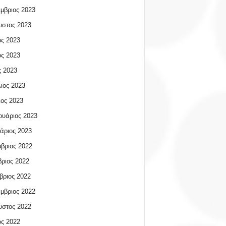
μβριος 2023
υστος 2023
ος 2023
ος 2023
 2023
ιος 2023
ος 2023
υάριος 2023
άριος 2023
βριος 2022
ριος 2022
βριος 2022
μβριος 2022
υστος 2022
ος 2022