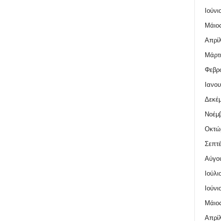
Ιούνι
Μάιος
Απρίλ
Μάρτι
Φεβρο
Ιανου
Δεκέμ
Νοέμβ
Οκτώ
Σεπτέ
Αύγο
Ιούλι
Ιούνι
Μάιος
Απρίλ