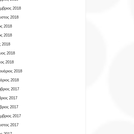
μβριος 2018
υστος 2018
ος 2018
ος 2018
 2018
ιος 2018
ος 2018
υάριος 2018
άριος 2018
βριος 2017
ριος 2017
βριος 2017
μβριος 2017
υστος 2017
ος 2017