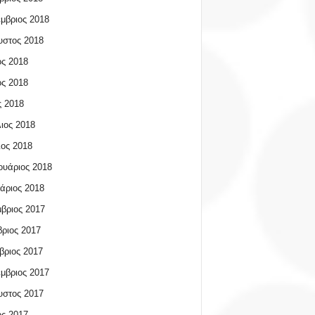
μβριος 2018
υστος 2018
ος 2018
ος 2018
 2018
ιος 2018
ος 2018
υάριος 2018
άριος 2018
βριος 2017
ριος 2017
βριος 2017
μβριος 2017
υστος 2017
ος 2017