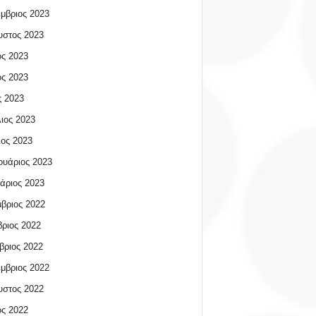
μβριος 2023
υστος 2023
ος 2023
ος 2023
 2023
ιος 2023
ος 2023
υάριος 2023
άριος 2023
βριος 2022
ριος 2022
βριος 2022
μβριος 2022
υστος 2022
ος 2022