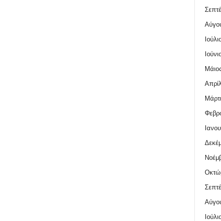
Σεπτέ
Αύγο
Ιούλι
Ιούνι
Μάιος
Απρίλ
Μάρτι
Φεβρο
Ιανου
Δεκέμ
Νοέμβ
Οκτώ
Σεπτέ
Αύγο
Ιούλι