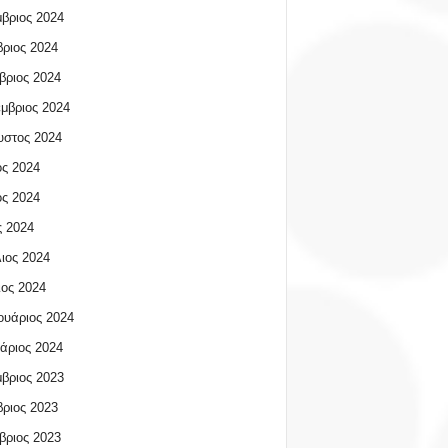
βριος 2024
ριος 2024
βριος 2024
μβριος 2024
υστος 2024
ος 2024
ος 2024
 2024
ιος 2024
ος 2024
υάριος 2024
άριος 2024
βριος 2023
ριος 2023
βριος 2023