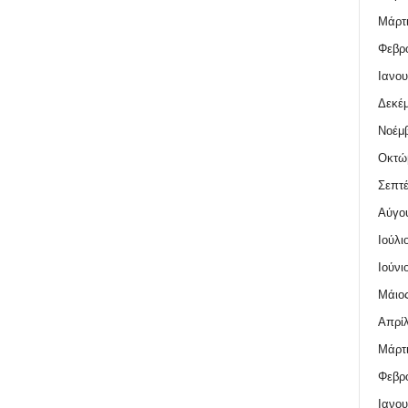
Μάρτι
Φεβρο
Ιανου
Δεκέμ
Νοέμβ
Οκτώ
Σεπτέ
Αύγο
Ιούλι
Ιούνι
Μάιος
Απρίλ
Μάρτι
Φεβρο
Ιανου