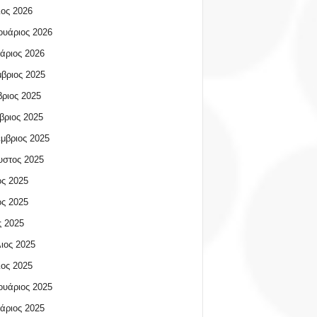
ος 2026
υάριος 2026
άριος 2026
βριος 2025
ριος 2025
βριος 2025
μβριος 2025
υστος 2025
ος 2025
ος 2025
 2025
ιος 2025
ος 2025
υάριος 2025
άριος 2025