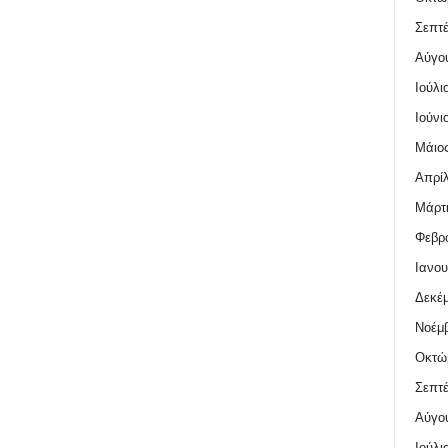
Σεπτέ
Αύγο
Ιούλι
Ιούνι
Μάιος
Απρίλ
Μάρτι
Φεβρο
Ιανου
Δεκέμ
Νοέμβ
Οκτώ
Σεπτέ
Αύγο
Ιούλι