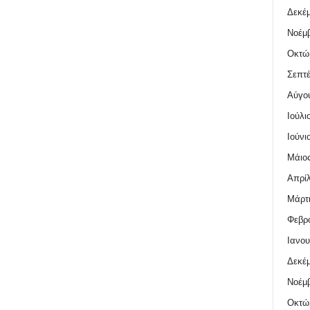
Δεκέμ
Νοέμβ
Οκτώ
Σεπτέ
Αύγο
Ιούλι
Ιούνι
Μάιος
Απρίλ
Μάρτι
Φεβρο
Ιανου
Δεκέμ
Νοέμβ
Οκτώ