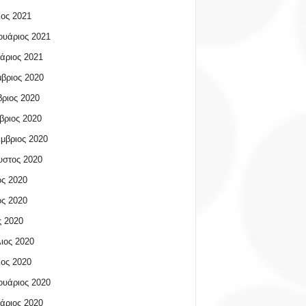
ος 2021
υάριος 2021
άριος 2021
βριος 2020
ριος 2020
βριος 2020
μβριος 2020
υστος 2020
ος 2020
ος 2020
 2020
ιος 2020
ος 2020
υάριος 2020
άριος 2020