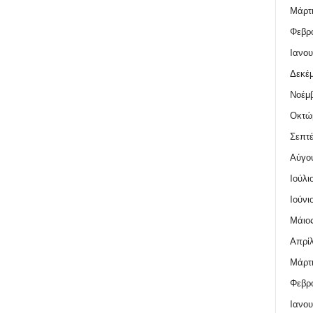
Μάρτι
Φεβρο
Ιανου
Δεκέμ
Νοέμβ
Οκτώ
Σεπτέ
Αύγο
Ιούλι
Ιούνι
Μάιος
Απρίλ
Μάρτι
Φεβρο
Ιανου