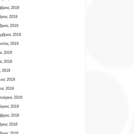
βριος 2019
ριος 2019
βριος 2019
μβριος 2019
υστος 2019
ος 2019
ος 2019
 2019
ιος 2019
ος 2019
υάριος 2019
άριος 2019
βριος 2018
ριος 2018
βριος 2018