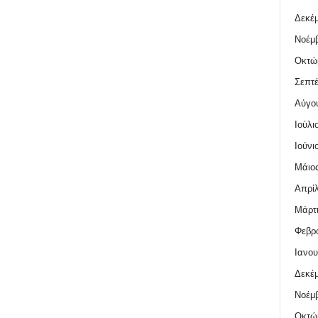
Δεκέμ
Νοέμβ
Οκτώ
Σεπτέ
Αύγο
Ιούλι
Ιούνι
Μάιος
Απρίλ
Μάρτι
Φεβρο
Ιανου
Δεκέμ
Νοέμβ
Οκτώ