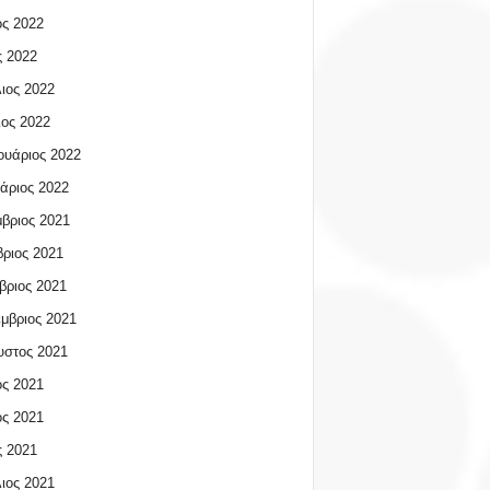
ος 2022
 2022
ιος 2022
ος 2022
υάριος 2022
άριος 2022
βριος 2021
ριος 2021
βριος 2021
μβριος 2021
υστος 2021
ος 2021
ος 2021
 2021
ιος 2021