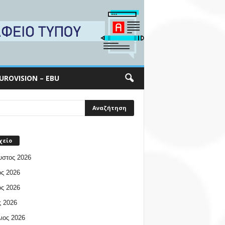
UROVISION – EBU
χείο
υστος 2026
ος 2026
ος 2026
 2026
ιος 2026