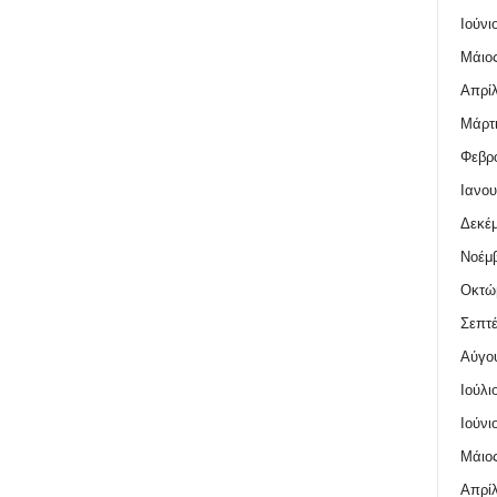
Ιούνι
Μάιος
Απρίλ
Μάρτι
Φεβρο
Ιανου
Δεκέμ
Νοέμβ
Οκτώ
Σεπτέ
Αύγο
Ιούλι
Ιούνι
Μάιος
Απρίλ