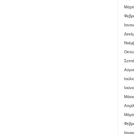
Μάρτι
Φεβρο
Ιανου
Δεκέμ
Νοέμβ
Οκτώ
Σεπτέ
Αύγο
Ιούλι
Ιούνι
Μάιος
Απρίλ
Μάρτι
Φεβρο
Ιανου