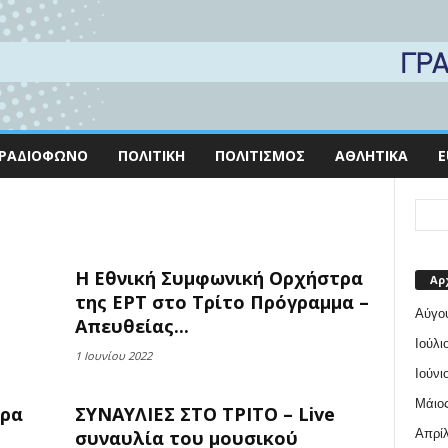
ΡΑΔΙΌΦΩΝΟ
ΠΟΛΙΤΙΚΉ
ΠΟΛΙΤΙΣΜΌΣ
ΑΘΛΗΤΙΚΆ
E
H Εθνική Συμφωνική Ορχήστρα
Αρ
της ΕΡΤ στο Τρίτο Πρόγραμμα –
Αύγο
Απευθείας...
Ιούλι
1 Ιουνίου 2022
Ιούνι
Μάιος
τρα
ΣΥΝΑΥΛΙΕΣ ΣΤΟ ΤΡΙΤΟ – Live
Απρίλ
συναυλία του μουσικού