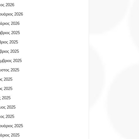
ος 2026
υάριος 2026
άριος 2026
βριος 2025
ριος 2025
βριος 2025
μβριος 2025
υστος 2025
ος 2025
ος 2025
 2025
ιος 2025
ος 2025
υάριος 2025
άριος 2025