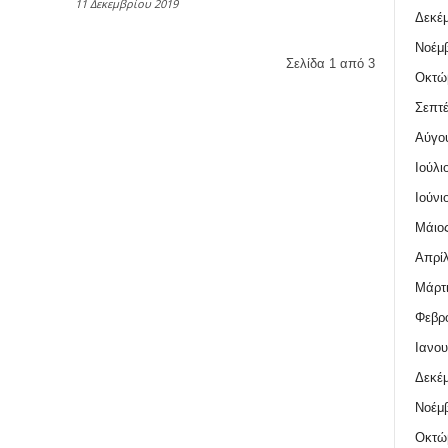
11 Δεκεμβρίου 2019
Δεκέμ
Νοέμβ
Σελίδα 1 από 3
Οκτώ
Σεπτέ
Αύγο
Ιούλι
Ιούνι
Μάιος
Απρίλ
Μάρτι
Φεβρο
Ιανου
Δεκέμ
Νοέμβ
Οκτώ