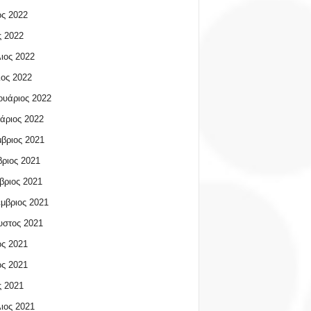
ος 2022
 2022
ιος 2022
ος 2022
υάριος 2022
άριος 2022
βριος 2021
ριος 2021
βριος 2021
μβριος 2021
υστος 2021
ος 2021
ος 2021
 2021
ιος 2021