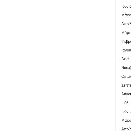
Ιούνι
Μάιος
Απρίλ
Μάρτι
Φεβρο
Ιανου
Δεκέμ
Νοέμβ
Οκτώ
Σεπτέ
Αύγο
Ιούλι
Ιούνι
Μάιος
Απρίλ