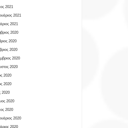
ος 2021
υάριος 2021
άριος 2021
βριος 2020
ριος 2020
βριος 2020
μβριος 2020
υστος 2020
ος 2020
ος 2020
 2020
ιος 2020
ος 2020
υάριος 2020
άριος 2020