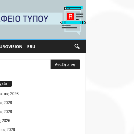
UROVISION – EBU
χείο
υστος 2026
ος 2026
ος 2026
 2026
ιος 2026