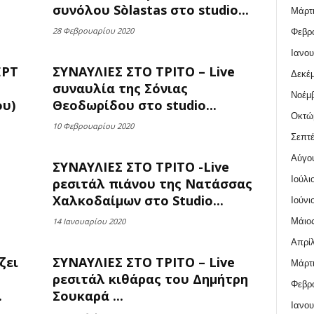
συνόλου Sòlastas στο studio...
Μάρτι
28 Φεβρουαρίου 2020
Φεβρο
Ιανου
ΕΡΤ
ΣΥΝΑΥΛΙΕΣ ΣΤΟ ΤΡΙΤΟ – Live
Δεκέμ
συναυλία της Σόνιας
Νοέμβ
ου)
Θεοδωρίδου στο studio...
Οκτώ
10 Φεβρουαρίου 2020
Σεπτέ
Αύγο
ΣΥΝΑΥΛΙΕΣ ΣΤΟ ΤΡΙΤΟ -Live
Ιούλι
ρεσιτάλ πιάνου της Νατάσσας
Χαλκοδαίμων στο Studio...
Ιούνι
Μάιος
14 Ιανουαρίου 2020
Απρίλ
ζει
ΣΥΝΑΥΛΙΕΣ ΣΤΟ ΤΡΙΤΟ – Live
Μάρτι
ρεσιτάλ κιθάρας του Δημήτρη
Φεβρο
.
Σουκαρά ...
Ιανου