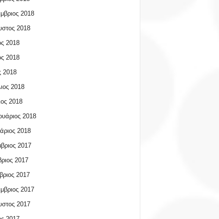
μβριος 2018
υστος 2018
ος 2018
ος 2018
 2018
ιος 2018
ος 2018
υάριος 2018
άριος 2018
βριος 2017
ριος 2017
βριος 2017
μβριος 2017
υστος 2017
ος 2017