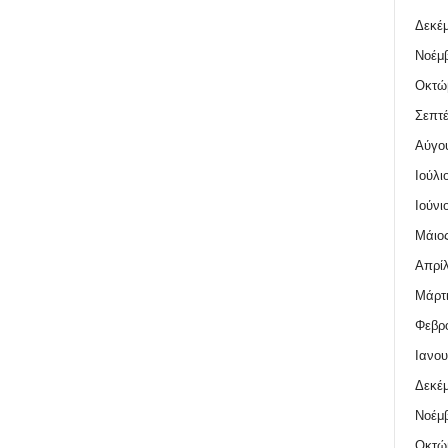
Δεκέμ
Νοέμβ
Οκτώ
Σεπτέ
Αύγο
Ιούλι
Ιούνι
Μάιος
Απρίλ
Μάρτι
Φεβρο
Ιανου
Δεκέμ
Νοέμβ
Οκτώ