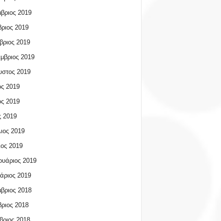
βριος 2019
ριος 2019
βριος 2019
μβριος 2019
υστος 2019
ος 2019
ος 2019
 2019
ιος 2019
ος 2019
υάριος 2019
άριος 2019
βριος 2018
ριος 2018
βριος 2018