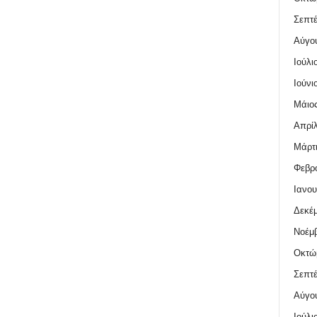
Σεπτέ
Αύγο
Ιούλι
Ιούνι
Μάιος
Απρίλ
Μάρτι
Φεβρο
Ιανου
Δεκέμ
Νοέμβ
Οκτώ
Σεπτέ
Αύγο
Ιούλι