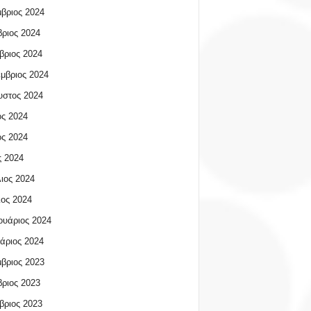
βριος 2024
ριος 2024
βριος 2024
μβριος 2024
υστος 2024
ος 2024
ος 2024
 2024
ιος 2024
ος 2024
υάριος 2024
άριος 2024
βριος 2023
ριος 2023
βριος 2023