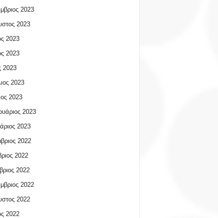
μβριος 2023
υστος 2023
ος 2023
ος 2023
 2023
ιος 2023
ος 2023
υάριος 2023
άριος 2023
βριος 2022
ριος 2022
βριος 2022
μβριος 2022
υστος 2022
ος 2022