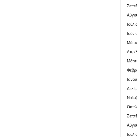
Σεπτέ
Αύγο
Ιούλι
Ιούνι
Μάιος
Απρίλ
Μάρτι
Φεβρο
Ιανου
Δεκέμ
Νοέμβ
Οκτώ
Σεπτέ
Αύγο
Ιούλι