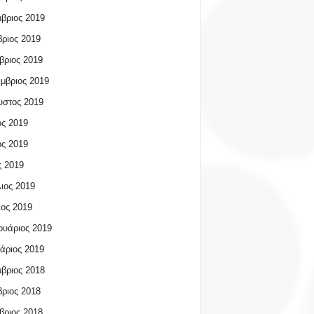
βριος 2019
ριος 2019
βριος 2019
μβριος 2019
υστος 2019
ος 2019
ος 2019
 2019
ιος 2019
ος 2019
υάριος 2019
άριος 2019
βριος 2018
ριος 2018
βριος 2018