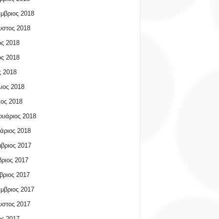
μβριος 2018
υστος 2018
ος 2018
ος 2018
 2018
ιος 2018
ος 2018
υάριος 2018
άριος 2018
βριος 2017
ριος 2017
βριος 2017
μβριος 2017
υστος 2017
ος 2017