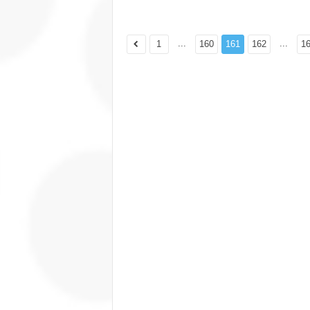
...
...
1
160
161
162
1