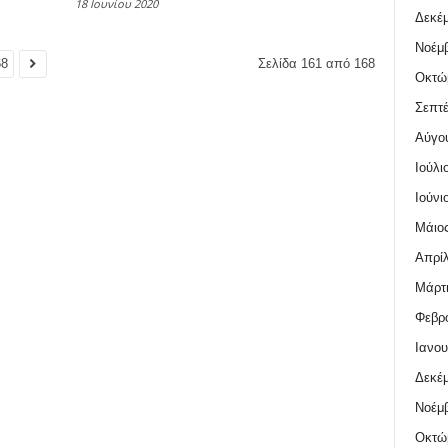
18 Ιουνίου 2020
Δεκέμ
Νοέμβ
68
Σελίδα 161 από 168
Οκτώ
Σεπτέ
Αύγο
Ιούλι
Ιούνι
Μάιος
Απρίλ
Μάρτι
Φεβρο
Ιανου
Δεκέμ
Νοέμβ
Οκτώ