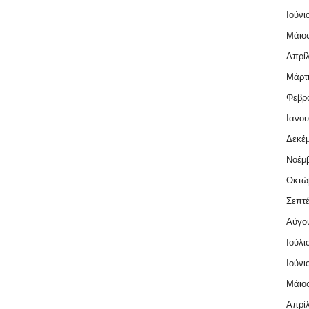
Ιούνι
Μάιος
Απρίλ
Μάρτι
Φεβρο
Ιανου
Δεκέμ
Νοέμβ
Οκτώ
Σεπτέ
Αύγο
Ιούλι
Ιούνι
Μάιος
Απρίλ