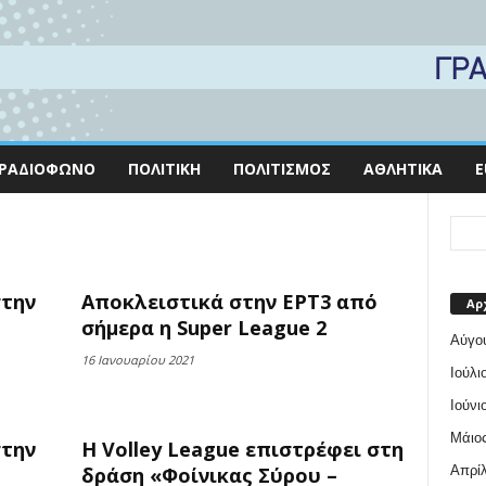
ΡΑΔΙΌΦΩΝΟ
ΠΟΛΙΤΙΚΉ
ΠΟΛΙΤΙΣΜΌΣ
ΑΘΛΗΤΙΚΆ
E
στην
Αποκλειστικά στην ΕΡΤ3 από
Αρ
σήμερα η Super League 2
Αύγο
16 Ιανουαρίου 2021
Ιούλι
Ιούνι
Μάιος
στην
H Volley League επιστρέφει στη
Απρίλ
δράση «Φοίνικας Σύρου –