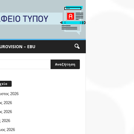
UROVISION – EBU
χείο
υστος 2026
ος 2026
ος 2026
 2026
ιος 2026