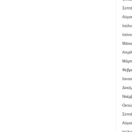
Σεπτέ
Αύγο
Ιούλι
Ιούνι
Μάιος
Απρίλ
Μάρτι
Φεβρο
Ιανου
Δεκέμ
Νοέμβ
Οκτώ
Σεπτέ
Αύγο
Ιούλι