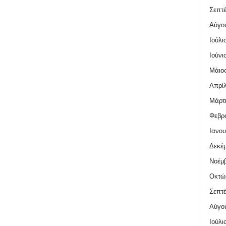
Σεπτέ
Αύγο
Ιούλι
Ιούνι
Μάιος
Απρίλ
Μάρτι
Φεβρο
Ιανου
Δεκέμ
Νοέμβ
Οκτώ
Σεπτέ
Αύγο
Ιούλι