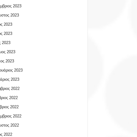
μβριος 2023
υστος 2023
ος 2023
ος 2023
 2023
ιος 2023
ος 2023
υάριος 2023
άριος 2023
βριος 2022
ριος 2022
βριος 2022
μβριος 2022
υστος 2022
ος 2022