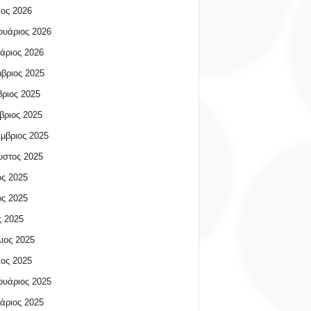
ος 2026
υάριος 2026
άριος 2026
βριος 2025
ριος 2025
βριος 2025
μβριος 2025
υστος 2025
ος 2025
ος 2025
 2025
ιος 2025
ος 2025
υάριος 2025
άριος 2025