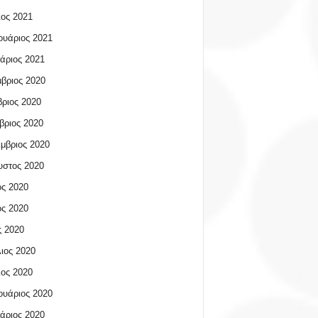
ος 2021
υάριος 2021
άριος 2021
βριος 2020
ριος 2020
βριος 2020
μβριος 2020
υστος 2020
ος 2020
ος 2020
 2020
ιος 2020
ος 2020
υάριος 2020
άριος 2020