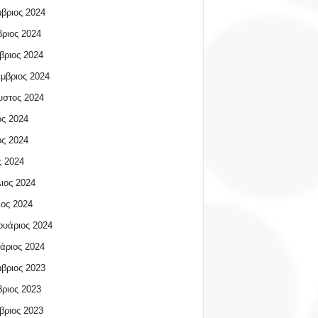
βριος 2024
ριος 2024
βριος 2024
μβριος 2024
υστος 2024
ος 2024
ος 2024
 2024
ιος 2024
ος 2024
υάριος 2024
άριος 2024
βριος 2023
ριος 2023
βριος 2023