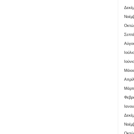
Δεκέμ
Νοέμβ
Οκτώ
Σεπτέ
Αύγο
Ιούλι
Ιούνι
Μάιος
Απρίλ
Μάρτι
Φεβρο
Ιανου
Δεκέμ
Νοέμβ
Οκτώ