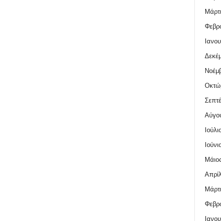
Μάρτι
Φεβρο
Ιανου
Δεκέμ
Νοέμβ
Οκτώ
Σεπτέ
Αύγο
Ιούλι
Ιούνι
Μάιος
Απρίλ
Μάρτι
Φεβρο
Ιανου