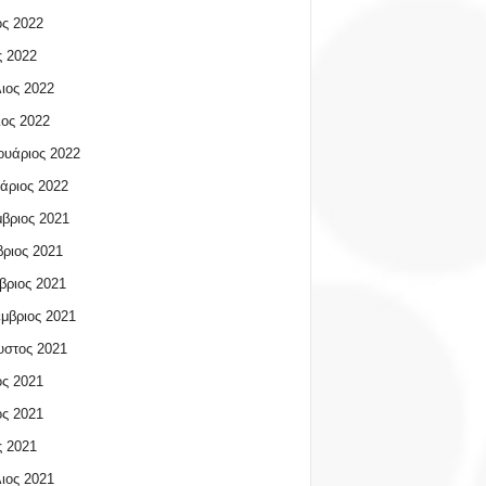
ος 2022
 2022
ιος 2022
ος 2022
υάριος 2022
άριος 2022
βριος 2021
ριος 2021
βριος 2021
μβριος 2021
υστος 2021
ος 2021
ος 2021
 2021
ιος 2021