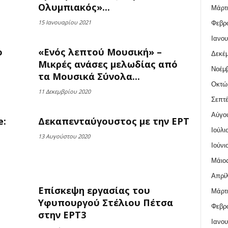
Ολυμπιακός»...
Μάρτι
15 Ιανουαρίου 2021
Φεβρο
Ιανου
ο
«Ενός λεπτού Μουσική» –
Δεκέμ
Μικρές ανάσες μελωδίας από
Νοέμβ
τα Μουσικά Σύνολα...
Οκτώ
11 Δεκεμβρίου 2020
Σεπτέ
Αύγο
e:
Δεκαπενταύγουστος με την ΕΡΤ
Ιούλι
13 Αυγούστου 2020
Ιούνι
Μάιος
Απρίλ
Επίσκεψη εργασίας του
Μάρτι
Υφυπουργού Στέλιου Πέτσα
Φεβρο
στην ΕΡΤ3
Ιανου