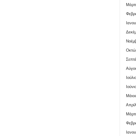
Μάρτι
Φεβρο
Ιανου
Δεκέμ
Νοέμβ
Οκτώ
Σεπτέ
Αύγο
Ιούλι
Ιούνι
Μάιος
Απρίλ
Μάρτι
Φεβρο
Ιανου