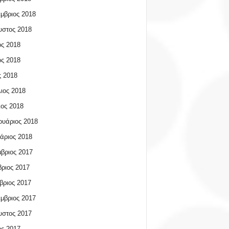
μβριος 2018
υστος 2018
ος 2018
ος 2018
 2018
ιος 2018
ος 2018
υάριος 2018
άριος 2018
βριος 2017
ριος 2017
βριος 2017
μβριος 2017
υστος 2017
ος 2017