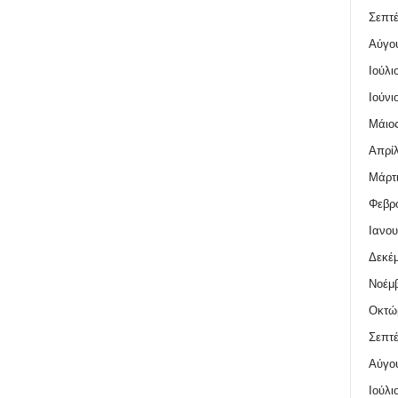
Σεπτέ
Αύγο
Ιούλι
Ιούνι
Μάιος
Απρίλ
Μάρτι
Φεβρο
Ιανου
Δεκέμ
Νοέμβ
Οκτώ
Σεπτέ
Αύγο
Ιούλι