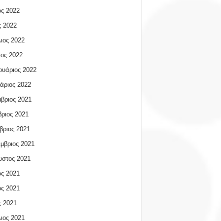
ος 2022
 2022
ιος 2022
ος 2022
υάριος 2022
άριος 2022
βριος 2021
ριος 2021
βριος 2021
μβριος 2021
υστος 2021
ος 2021
ος 2021
 2021
ιος 2021