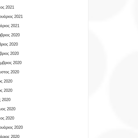
ος 2021
υάριος 2021
άριος 2021
βριος 2020
ριος 2020
βριος 2020
μβριος 2020
υστος 2020
ος 2020
ος 2020
 2020
ιος 2020
ος 2020
υάριος 2020
άριος 2020