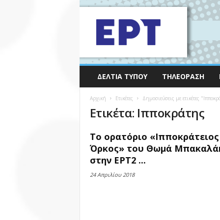
ΔΕΛΤΊΑ ΤΎΠΟΥ
ΤΗΛΕΌΡΑΣΗ
Αρχική
Ετικέτες
Δημοσιεύσεις με ετικέτες "Ιπποκρ
Ετικέτα: Ιπποκράτης
Το ορατόριο «Ιπποκράτειος
Όρκος» του Θωμά Μπακαλά
στην ΕΡΤ2 ...
24 Απριλίου 2018