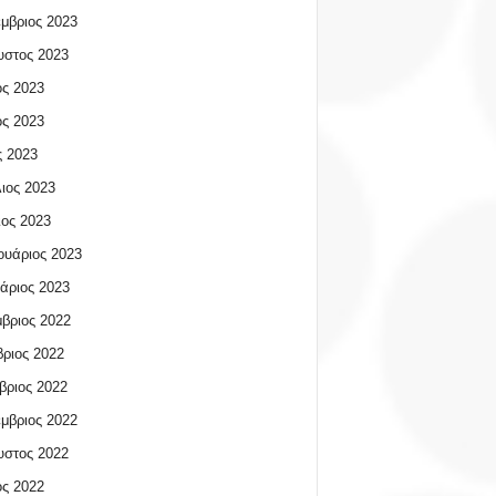
μβριος 2023
υστος 2023
ος 2023
ος 2023
 2023
ιος 2023
ος 2023
υάριος 2023
άριος 2023
βριος 2022
ριος 2022
βριος 2022
μβριος 2022
υστος 2022
ος 2022