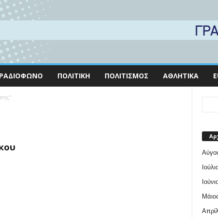
ΡΑΔΙΌΦΩΝΟ
ΠΟΛΙΤΙΚΉ
ΠΟΛΙΤΙΣΜΌΣ
ΑΘΛΗΤΙΚΆ
E
άτης"
Αρ
κου
Αύγο
Ιούλι
Ιούνι
Μάιος
Απρίλ