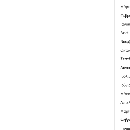
Μάρτι
Φεβρο
Ιανου
Δεκέμ
Νοέμβ
Οκτώ
Σεπτέ
Αύγο
Ιούλι
Ιούνι
Μάιος
Απρίλ
Μάρτι
Φεβρο
Ιανου