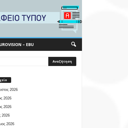
UROVISION – EBU
χείο
υστος 2026
ος 2026
ος 2026
 2026
ιος 2026