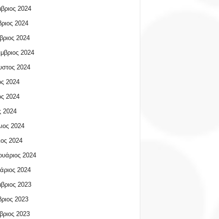
βριος 2024
ριος 2024
βριος 2024
μβριος 2024
υστος 2024
ος 2024
ος 2024
 2024
ιος 2024
ος 2024
υάριος 2024
άριος 2024
βριος 2023
ριος 2023
βριος 2023