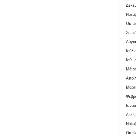
Δεκέμ
Νοέμβ
Οκτώ
Σεπτέ
Αύγο
Ιούλι
Ιούνι
Μάιος
Απρίλ
Μάρτι
Φεβρο
Ιανου
Δεκέμ
Νοέμβ
Οκτώ