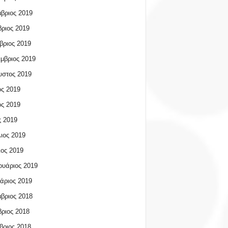
βριος 2019
ριος 2019
βριος 2019
μβριος 2019
υστος 2019
ος 2019
ος 2019
 2019
ιος 2019
ος 2019
υάριος 2019
άριος 2019
βριος 2018
ριος 2018
βριος 2018