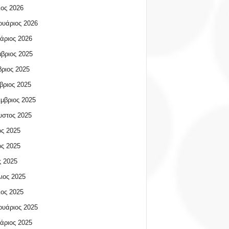
ος 2026
υάριος 2026
άριος 2026
βριος 2025
ριος 2025
βριος 2025
μβριος 2025
υστος 2025
ος 2025
ος 2025
 2025
ιος 2025
ος 2025
υάριος 2025
άριος 2025