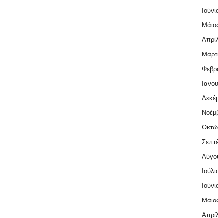
Ιούνι
Μάιος
Απρίλ
Μάρτι
Φεβρο
Ιανου
Δεκέμ
Νοέμβ
Οκτώ
Σεπτέ
Αύγο
Ιούλι
Ιούνι
Μάιος
Απρίλ