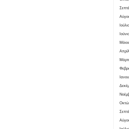
Σεπτέ
Αύγο
Ιούλι
Ιούνι
Μάιος
Απρίλ
Μάρτι
Φεβρο
Ιανου
Δεκέμ
Νοέμβ
Οκτώ
Σεπτέ
Αύγο
Ιούλι