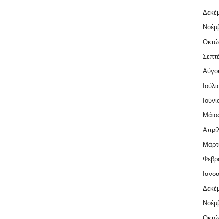
Δεκέμ
Νοέμβ
Οκτώ
Σεπτέ
Αύγο
Ιούλι
Ιούνι
Μάιος
Απρίλ
Μάρτι
Φεβρο
Ιανου
Δεκέμ
Νοέμβ
Οκτώ