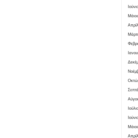
Ιούνι
Μάιος
Απρίλ
Μάρτι
Φεβρο
Ιανου
Δεκέμ
Νοέμβ
Οκτώ
Σεπτέ
Αύγο
Ιούλι
Ιούνι
Μάιος
Απρίλ