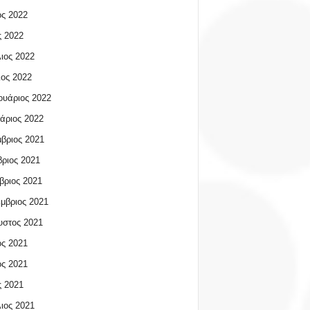
ος 2022
 2022
ιος 2022
ος 2022
υάριος 2022
άριος 2022
βριος 2021
ριος 2021
βριος 2021
μβριος 2021
υστος 2021
ος 2021
ος 2021
 2021
ιος 2021