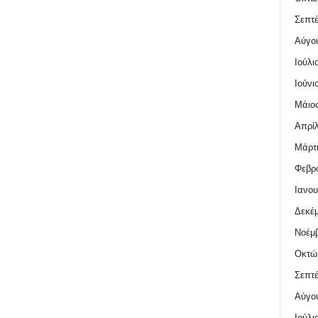
Σεπτέ
Αύγο
Ιούλι
Ιούνι
Μάιος
Απρίλ
Μάρτι
Φεβρο
Ιανου
Δεκέμ
Νοέμβ
Οκτώ
Σεπτέ
Αύγο
Ιούλι