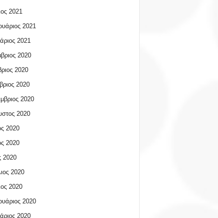
ος 2021
υάριος 2021
άριος 2021
βριος 2020
ριος 2020
βριος 2020
μβριος 2020
υστος 2020
ος 2020
ος 2020
 2020
ιος 2020
ος 2020
υάριος 2020
άριος 2020