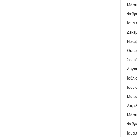
Μάρτι
Φεβρο
Ιανου
Δεκέμ
Νοέμβ
Οκτώ
Σεπτέ
Αύγο
Ιούλι
Ιούνι
Μάιος
Απρίλ
Μάρτι
Φεβρο
Ιανου