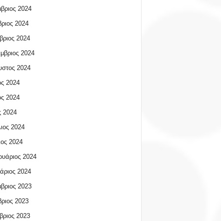
βριος 2024
ριος 2024
βριος 2024
μβριος 2024
υστος 2024
ος 2024
ος 2024
 2024
ιος 2024
ος 2024
υάριος 2024
άριος 2024
βριος 2023
ριος 2023
βριος 2023