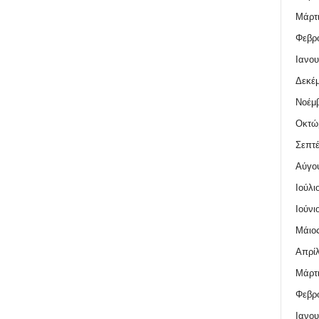
Μάρτι
Φεβρο
Ιανου
Δεκέμ
Νοέμβ
Οκτώ
Σεπτέ
Αύγο
Ιούλι
Ιούνι
Μάιος
Απρίλ
Μάρτι
Φεβρο
Ιανου