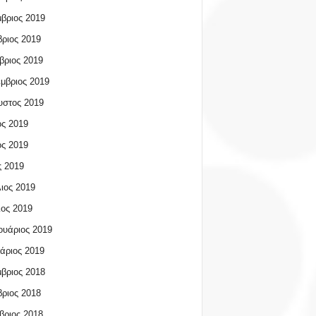
βριος 2019
ριος 2019
βριος 2019
μβριος 2019
υστος 2019
ος 2019
ος 2019
 2019
ιος 2019
ος 2019
υάριος 2019
άριος 2019
βριος 2018
ριος 2018
βριος 2018