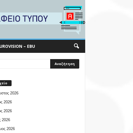
UROVISION – EBU
χείο
υστος 2026
ος 2026
ος 2026
 2026
ιος 2026