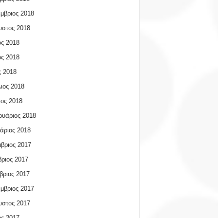
μβριος 2018
υστος 2018
ος 2018
ος 2018
 2018
ιος 2018
ος 2018
υάριος 2018
άριος 2018
βριος 2017
ριος 2017
βριος 2017
μβριος 2017
υστος 2017
ος 2017