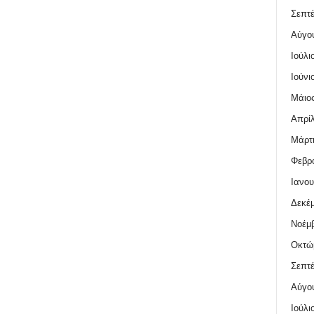
Σεπτέ
Αύγο
Ιούλι
Ιούνι
Μάιος
Απρίλ
Μάρτι
Φεβρο
Ιανου
Δεκέμ
Νοέμβ
Οκτώ
Σεπτέ
Αύγο
Ιούλι