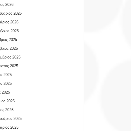
ος 2026
υάριος 2026
άριος 2026
βριος 2025
ριος 2025
βριος 2025
μβριος 2025
υστος 2025
ος 2025
ος 2025
 2025
ιος 2025
ος 2025
υάριος 2025
άριος 2025