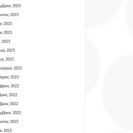
μβριος 2023
υστος 2023
ος 2023
ος 2023
 2023
ιος 2023
ος 2023
υάριος 2023
άριος 2023
βριος 2022
ριος 2022
βριος 2022
μβριος 2022
υστος 2022
ος 2022