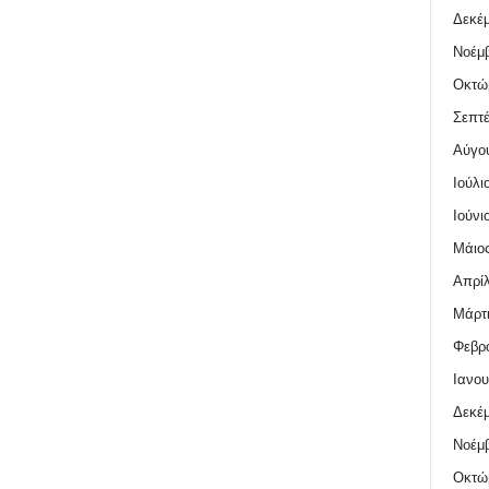
Δεκέμ
Νοέμβ
Οκτώ
Σεπτέ
Αύγο
Ιούλι
Ιούνι
Μάιος
Απρίλ
Μάρτι
Φεβρο
Ιανου
Δεκέμ
Νοέμβ
Οκτώ