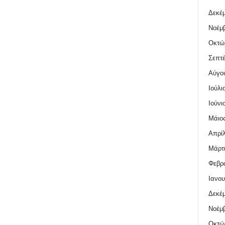
Δεκέμ
Νοέμβ
Οκτώ
Σεπτέ
Αύγο
Ιούλι
Ιούνι
Μάιος
Απρίλ
Μάρτι
Φεβρο
Ιανου
Δεκέμ
Νοέμβ
Οκτώ