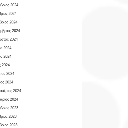
βριος 2024
ριος 2024
βριος 2024
μβριος 2024
υστος 2024
ος 2024
ος 2024
 2024
ιος 2024
ος 2024
υάριος 2024
άριος 2024
βριος 2023
ριος 2023
βριος 2023