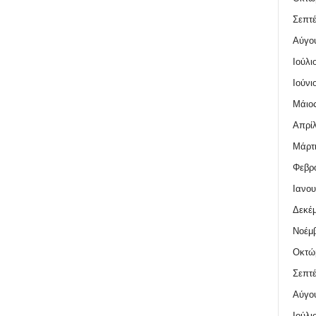
Σεπτέ
Αύγο
Ιούλι
Ιούνι
Μάιος
Απρίλ
Μάρτι
Φεβρο
Ιανου
Δεκέμ
Νοέμβ
Οκτώ
Σεπτέ
Αύγο
Ιούλι