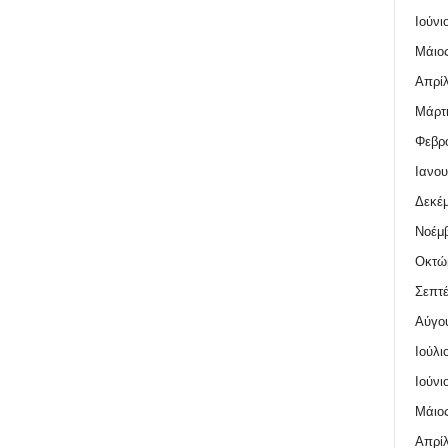
Ιούνι
Μάιος
Απρίλ
Μάρτι
Φεβρο
Ιανου
Δεκέμ
Νοέμβ
Οκτώ
Σεπτέ
Αύγο
Ιούλι
Ιούνι
Μάιος
Απρίλ