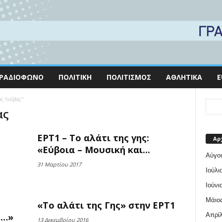
ΡΑΔΙΌΦΩΝΟ
ΠΟΛΙΤΙΚΉ
ΠΟΛΙΤΙΣΜΌΣ
ΑΘΛΗΤΙΚΆ
E
ος Λιάβας"
ας
ΕΡΤ1 – Το αλάτι της γης:
Αρ
«Εύβοια – Μουσική και...
Αύγο
31 Μαρτίου 2017
Ιούλι
Ιούνι
Μάιος
«Το αλάτι της Γης» στην ΕΡΤ1
Απρίλ
!…»
13 Δεκεμβρίου 2016