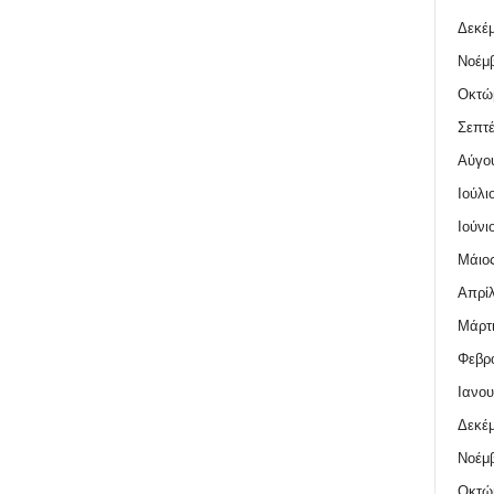
Δεκέμ
Νοέμβ
Οκτώ
Σεπτέ
Αύγο
Ιούλι
Ιούνι
Μάιος
Απρίλ
Μάρτι
Φεβρο
Ιανου
Δεκέμ
Νοέμβ
Οκτώ