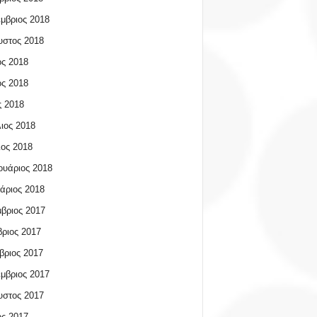
μβριος 2018
υστος 2018
ος 2018
ος 2018
 2018
ιος 2018
ος 2018
υάριος 2018
άριος 2018
βριος 2017
ριος 2017
βριος 2017
μβριος 2017
υστος 2017
ος 2017