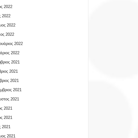
ος 2022
 2022
ιος 2022
ος 2022
υάριος 2022
άριος 2022
βριος 2021
ριος 2021
βριος 2021
μβριος 2021
υστος 2021
ος 2021
ος 2021
 2021
ιος 2021