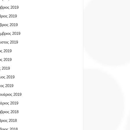
βριος 2019
ριος 2019
βριος 2019
μβριος 2019
υστος 2019
ος 2019
ος 2019
 2019
ιος 2019
ος 2019
υάριος 2019
άριος 2019
βριος 2018
ριος 2018
βριος 2018