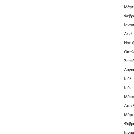
Μάρτι
Φεβρο
Ιανου
Δεκέμ
Νοέμβ
Οκτώ
Σεπτέ
Αύγο
Ιούλι
Ιούνι
Μάιος
Απρίλ
Μάρτι
Φεβρο
Ιανου