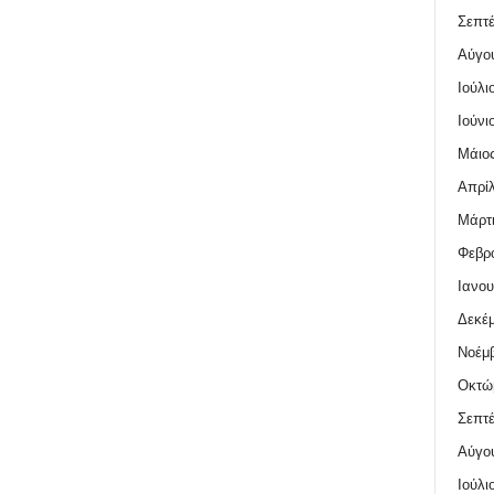
Σεπτέ
Αύγο
Ιούλι
Ιούνι
Μάιος
Απρίλ
Μάρτι
Φεβρο
Ιανου
Δεκέμ
Νοέμβ
Οκτώ
Σεπτέ
Αύγο
Ιούλι