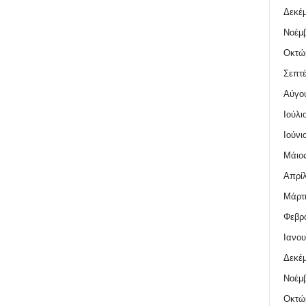
Δεκέμ
Νοέμβ
Οκτώ
Σεπτέ
Αύγο
Ιούλι
Ιούνι
Μάιος
Απρίλ
Μάρτι
Φεβρο
Ιανου
Δεκέμ
Νοέμβ
Οκτώ