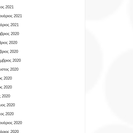
ος 2021
υάριος 2021
άριος 2021
βριος 2020
ριος 2020
βριος 2020
μβριος 2020
υστος 2020
ος 2020
ος 2020
 2020
ιος 2020
ος 2020
υάριος 2020
άριος 2020