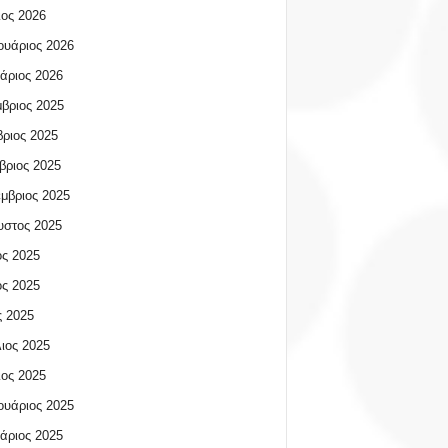
ος 2026
υάριος 2026
άριος 2026
βριος 2025
ριος 2025
βριος 2025
μβριος 2025
υστος 2025
ος 2025
ος 2025
 2025
ιος 2025
ος 2025
υάριος 2025
άριος 2025