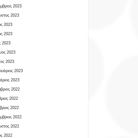
μβριος 2023
υστος 2023
ος 2023
ος 2023
 2023
ιος 2023
ος 2023
υάριος 2023
άριος 2023
βριος 2022
ριος 2022
βριος 2022
μβριος 2022
υστος 2022
ος 2022