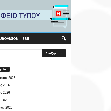
UROVISION – EBU
χείο
υστος 2026
ος 2026
ος 2026
 2026
ιος 2026