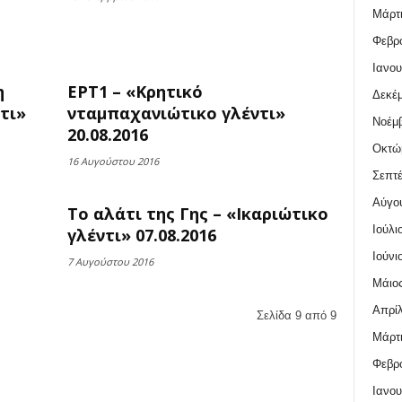
Μάρτι
Φεβρο
Ιανου
η
ΕΡΤ1 – «Κρητικό
Δεκέμ
τι»
νταμπαχανιώτικο γλέντι»
Νοέμβ
20.08.2016
Οκτώ
16 Αυγούστου 2016
Σεπτέ
Αύγο
Το αλάτι της Γης – «Ικαριώτικο
Ιούλι
γλέντι» 07.08.2016
Ιούνι
7 Αυγούστου 2016
Μάιος
Απρίλ
Σελίδα 9 από 9
Μάρτι
Φεβρο
Ιανου