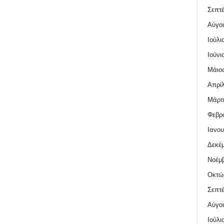
Σεπτέ
Αύγο
Ιούλι
Ιούνι
Μάιος
Απρίλ
Μάρτι
Φεβρο
Ιανου
Δεκέμ
Νοέμβ
Οκτώ
Σεπτέ
Αύγο
Ιούλι