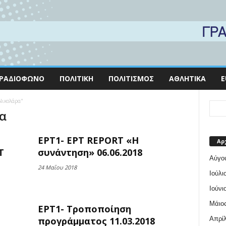
ΡΑΔΙΌΦΩΝΟ
ΠΟΛΙΤΙΚΉ
ΠΟΛΙΤΙΣΜΌΣ
ΑΘΛΗΤΙΚΆ
E
Νικολάρα"
ρα
ΕΡΤ1- ΕΡΤ REPORT «Η
Αρ
Τ
συνάντηση» 06.06.2018
Αύγο
24 Μαΐου 2018
Ιούλι
Ιούνι
Μάιος
ΕΡΤ1- Τροποποίηση
Απρίλ
προγράμματος 11.03.2018