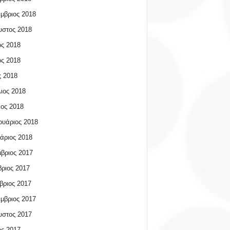
μβριος 2018
υστος 2018
ος 2018
ος 2018
 2018
ιος 2018
ος 2018
υάριος 2018
άριος 2018
βριος 2017
ριος 2017
βριος 2017
μβριος 2017
υστος 2017
ος 2017