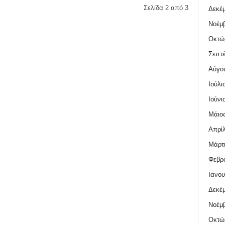
Σελίδα 2 από 3
Δεκέμ
Νοέμβ
Οκτώ
Σεπτέ
Αύγο
Ιούλι
Ιούνι
Μάιος
Απρίλ
Μάρτι
Φεβρο
Ιανου
Δεκέμ
Νοέμβ
Οκτώ