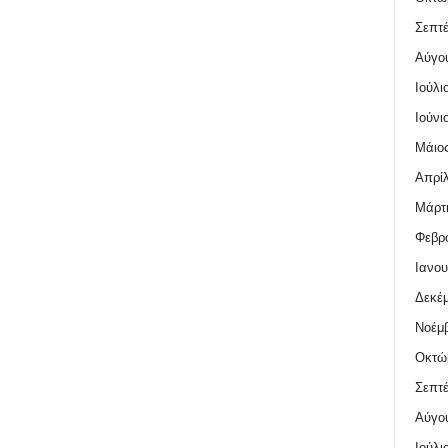
Σεπτέ
Αύγο
Ιούλι
Ιούνι
Μάιος
Απρίλ
Μάρτι
Φεβρο
Ιανου
Δεκέμ
Νοέμβ
Οκτώ
Σεπτέ
Αύγο
Ιούλι