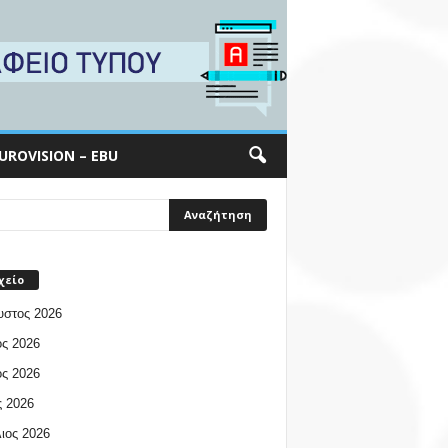
UROVISION – EBU
χείο
υστος 2026
ος 2026
ος 2026
 2026
ιος 2026