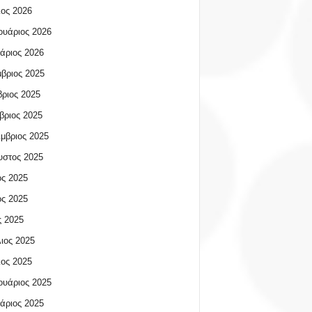
ος 2026
υάριος 2026
άριος 2026
βριος 2025
ριος 2025
βριος 2025
μβριος 2025
υστος 2025
ος 2025
ος 2025
 2025
ιος 2025
ος 2025
υάριος 2025
άριος 2025