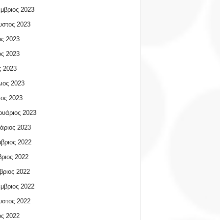
μβριος 2023
υστος 2023
ος 2023
ος 2023
 2023
ιος 2023
ος 2023
υάριος 2023
άριος 2023
βριος 2022
ριος 2022
βριος 2022
μβριος 2022
υστος 2022
ος 2022