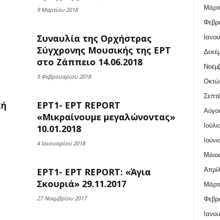
Μάρτι
9 Μαρτίου 2018
Φεβρο
Συναυλία της Ορχήστρας
Ιανου
Σύγχρονης Μουσικής της ΕΡΤ
Δεκέμ
στο Ζάππειο 14.06.2018
Νοέμβ
5 Φεβρουαρίου 2018
Οκτώ
Σεπτέ
κή
ΕΡΤ1- ΕΡΤ REPORT
Αύγο
«Μικραίνουμε μεγαλώνοντας»
Ιούλι
10.01.2018
Ιούνι
4 Ιανουαρίου 2018
Μάιος
Απρίλ
ΕΡΤ1- ΕΡΤ REPORT: «Άγια
Σκουριά» 29.11.2017
Μάρτι
27 Νοεμβρίου 2017
Φεβρο
Ιανου