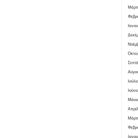
Μάρτι
Φεβρο
Ιανου
Δεκέμ
Νοέμβ
Οκτώ
Σεπτέ
Αύγο
Ιούλι
Ιούνι
Μάιος
Απρίλ
Μάρτι
Φεβρο
Ιανου