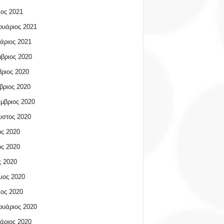
ος 2021
υάριος 2021
άριος 2021
βριος 2020
ριος 2020
βριος 2020
μβριος 2020
υστος 2020
ος 2020
ος 2020
 2020
ιος 2020
ος 2020
υάριος 2020
άριος 2020