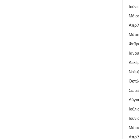
Ιούνι
Μάιος
Απρίλ
Μάρτι
Φεβρο
Ιανου
Δεκέμ
Νοέμβ
Οκτώ
Σεπτέ
Αύγο
Ιούλι
Ιούνι
Μάιος
Απρίλ