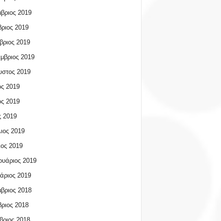
βριος 2019
ριος 2019
βριος 2019
μβριος 2019
υστος 2019
ος 2019
ος 2019
 2019
ιος 2019
ος 2019
υάριος 2019
άριος 2019
βριος 2018
ριος 2018
βριος 2018