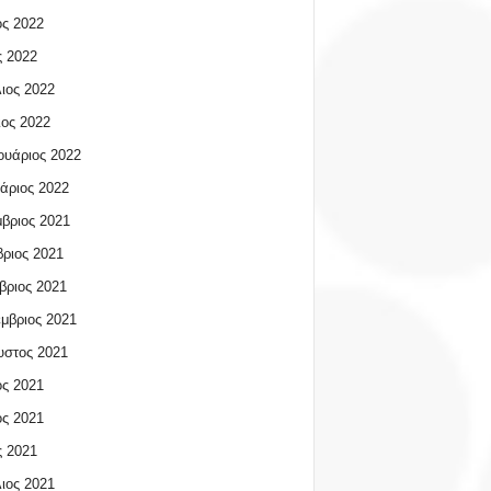
ος 2022
 2022
ιος 2022
ος 2022
υάριος 2022
άριος 2022
βριος 2021
ριος 2021
βριος 2021
μβριος 2021
υστος 2021
ος 2021
ος 2021
 2021
ιος 2021