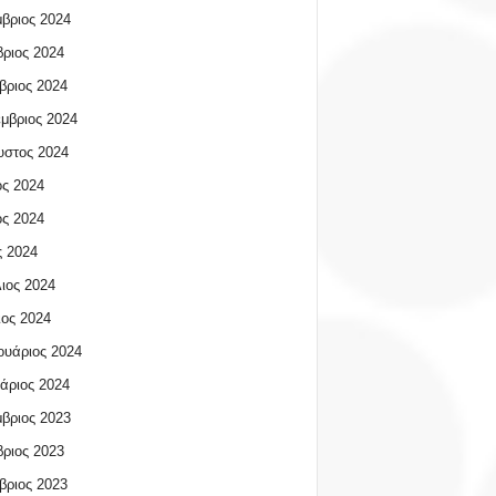
βριος 2024
ριος 2024
βριος 2024
μβριος 2024
υστος 2024
ος 2024
ος 2024
 2024
ιος 2024
ος 2024
υάριος 2024
άριος 2024
βριος 2023
ριος 2023
βριος 2023