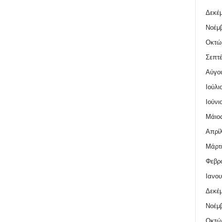
Δεκέμ
Νοέμβ
Οκτώ
Σεπτέ
Αύγο
Ιούλι
Ιούνι
Μάιος
Απρίλ
Μάρτι
Φεβρο
Ιανου
Δεκέμ
Νοέμβ
Οκτώ