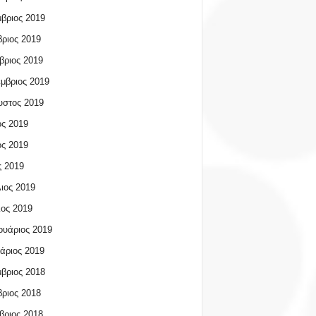
βριος 2019
ριος 2019
βριος 2019
μβριος 2019
υστος 2019
ος 2019
ος 2019
 2019
ιος 2019
ος 2019
υάριος 2019
άριος 2019
βριος 2018
ριος 2018
βριος 2018