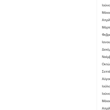
Ιούνι
Μάιος
Απρίλ
Μάρτι
Φεβρο
Ιανου
Δεκέμ
Νοέμβ
Οκτώ
Σεπτέ
Αύγο
Ιούλι
Ιούνι
Μάιος
Απρίλ