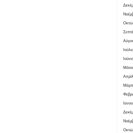
Δεκέμ
Νοέμβ
Οκτώ
Σεπτέ
Αύγο
Ιούλι
Ιούνι
Μάιος
Απρίλ
Μάρτι
Φεβρο
Ιανου
Δεκέμ
Νοέμβ
Οκτώ