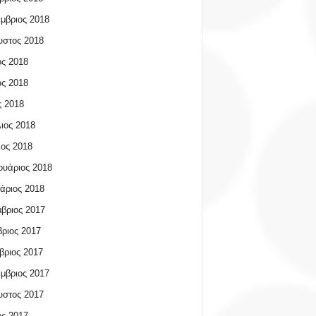
μβριος 2018
υστος 2018
ος 2018
ος 2018
 2018
ιος 2018
ος 2018
υάριος 2018
άριος 2018
βριος 2017
ριος 2017
βριος 2017
μβριος 2017
υστος 2017
ος 2017