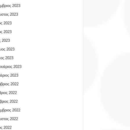
μβριος 2023
υστος 2023
ος 2023
ος 2023
 2023
ιος 2023
ος 2023
υάριος 2023
άριος 2023
βριος 2022
ριος 2022
βριος 2022
μβριος 2022
υστος 2022
ος 2022