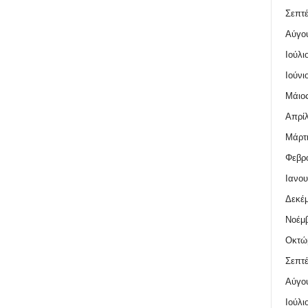
Σεπτέ
Αύγο
Ιούλι
Ιούνι
Μάιος
Απρίλ
Μάρτι
Φεβρο
Ιανου
Δεκέμ
Νοέμβ
Οκτώ
Σεπτέ
Αύγο
Ιούλι