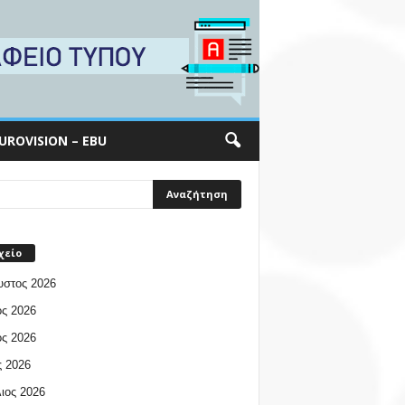
UROVISION – EBU
χείο
υστος 2026
ος 2026
ος 2026
 2026
ιος 2026