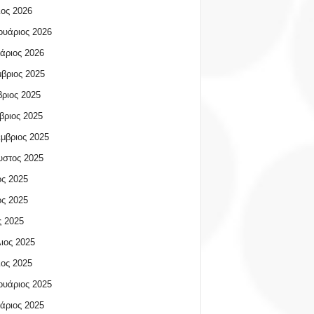
ος 2026
υάριος 2026
άριος 2026
βριος 2025
ριος 2025
βριος 2025
μβριος 2025
υστος 2025
ος 2025
ος 2025
 2025
ιος 2025
ος 2025
υάριος 2025
άριος 2025