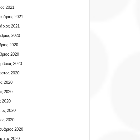
ος 2021
υάριος 2021
άριος 2021
βριος 2020
ριος 2020
βριος 2020
μβριος 2020
υστος 2020
ος 2020
ος 2020
 2020
ιος 2020
ος 2020
υάριος 2020
άριος 2020