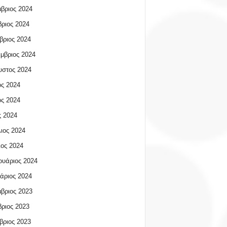
βριος 2024
ριος 2024
βριος 2024
μβριος 2024
υστος 2024
ος 2024
ος 2024
 2024
ιος 2024
ος 2024
υάριος 2024
άριος 2024
βριος 2023
ριος 2023
βριος 2023