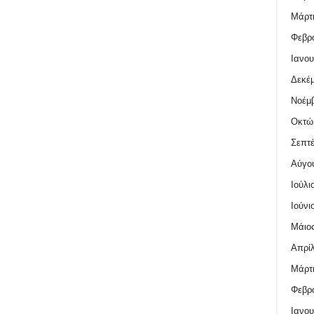
Μάρτι
Φεβρο
Ιανου
Δεκέμ
Νοέμβ
Οκτώ
Σεπτέ
Αύγο
Ιούλι
Ιούνι
Μάιος
Απρίλ
Μάρτι
Φεβρο
Ιανου