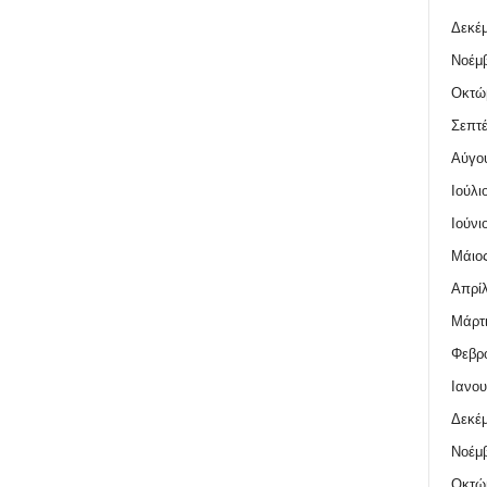
Δεκέμ
Νοέμβ
Οκτώ
Σεπτέ
Αύγο
Ιούλι
Ιούνι
Μάιος
Απρίλ
Μάρτι
Φεβρο
Ιανου
Δεκέμ
Νοέμβ
Οκτώ