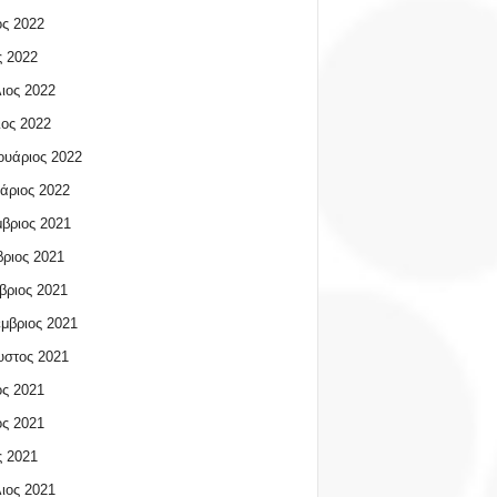
ος 2022
 2022
ιος 2022
ος 2022
υάριος 2022
άριος 2022
βριος 2021
ριος 2021
βριος 2021
μβριος 2021
υστος 2021
ος 2021
ος 2021
 2021
ιος 2021