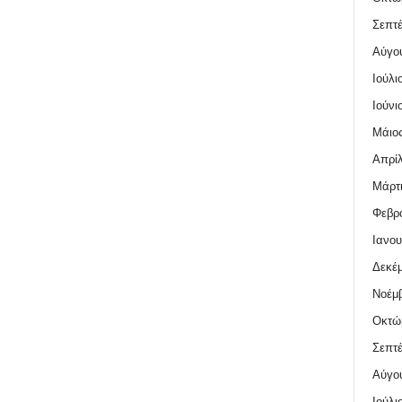
Σεπτέ
Αύγο
Ιούλι
Ιούνι
Μάιος
Απρίλ
Μάρτι
Φεβρο
Ιανου
Δεκέμ
Νοέμβ
Οκτώ
Σεπτέ
Αύγο
Ιούλι