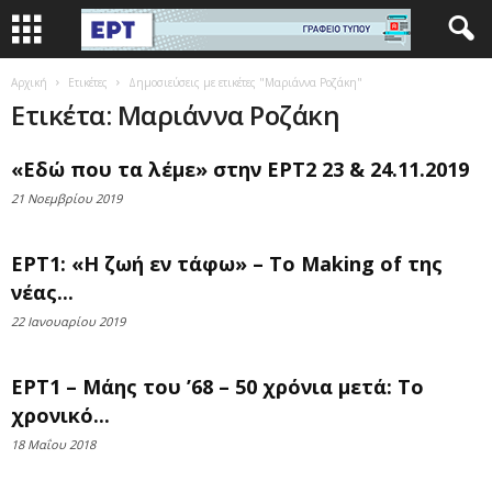
Αρχική
Ετικέτες
Δημοσιεύσεις με ετικέτες "Μαριάννα Ροζάκη"
Ετικέτα: Μαριάννα Ροζάκη
«Εδώ που τα λέμε» στην ΕΡΤ2 23 & 24.11.2019
21 Νοεμβρίου 2019
ΕΡΤ1: «Η ζωή εν τάφω» – Το Making of της
νέας...
22 Ιανουαρίου 2019
ΕΡΤ1 – Μάης του ’68 – 50 χρόνια μετά: Το
χρονικό...
18 Μαΐου 2018