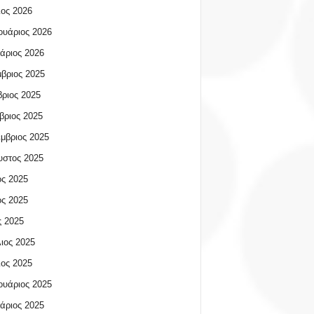
ος 2026
υάριος 2026
άριος 2026
βριος 2025
ριος 2025
βριος 2025
μβριος 2025
υστος 2025
ος 2025
ος 2025
 2025
ιος 2025
ος 2025
υάριος 2025
άριος 2025