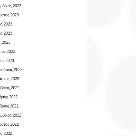
μβριος 2023
υστος 2023
ος 2023
ος 2023
 2023
ιος 2023
ος 2023
υάριος 2023
άριος 2023
βριος 2022
ριος 2022
βριος 2022
μβριος 2022
υστος 2022
ος 2022