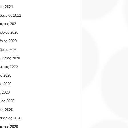
ος 2021
υάριος 2021
άριος 2021
βριος 2020
ριος 2020
βριος 2020
μβριος 2020
υστος 2020
ος 2020
ος 2020
 2020
ιος 2020
ος 2020
υάριος 2020
άριος 2020