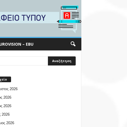
UROVISION – EBU
χείο
υστος 2026
ος 2026
ος 2026
 2026
ιος 2026