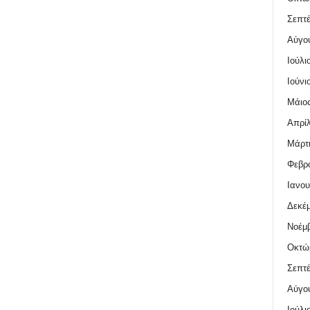
Σεπτέ
Αύγο
Ιούλι
Ιούνι
Μάιος
Απρίλ
Μάρτι
Φεβρο
Ιανου
Δεκέμ
Νοέμβ
Οκτώ
Σεπτέ
Αύγο
Ιούλι