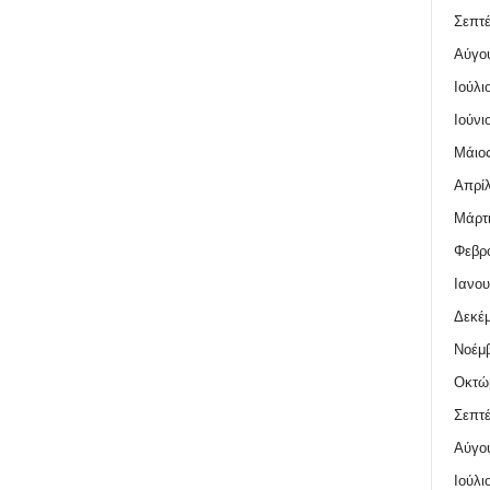
Σεπτέ
Αύγο
Ιούλι
Ιούνι
Μάιος
Απρίλ
Μάρτι
Φεβρο
Ιανου
Δεκέμ
Νοέμβ
Οκτώ
Σεπτέ
Αύγο
Ιούλι