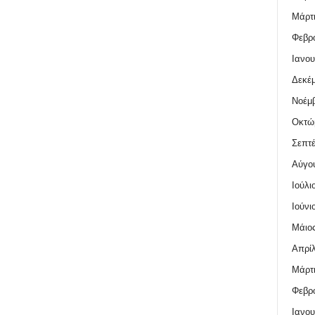
Μάρτι
Φεβρο
Ιανου
Δεκέμ
Νοέμβ
Οκτώ
Σεπτέ
Αύγο
Ιούλι
Ιούνι
Μάιος
Απρίλ
Μάρτι
Φεβρο
Ιανου