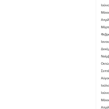
Ιούνι
Μάιος
Απρίλ
Μάρτι
Φεβρο
Ιανου
Δεκέμ
Νοέμβ
Οκτώ
Σεπτέ
Αύγο
Ιούλι
Ιούνι
Μάιος
Απρίλ