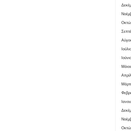
Δεκέμ
Νοέμβ
Οκτώ
Σεπτέ
Αύγο
Ιούλι
Ιούνι
Μάιος
Απρίλ
Μάρτι
Φεβρο
Ιανου
Δεκέμ
Νοέμβ
Οκτώ