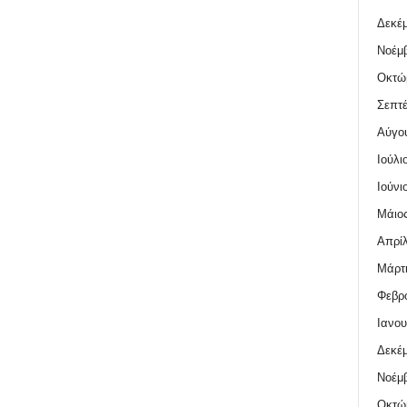
Δεκέμ
Νοέμβ
Οκτώ
Σεπτέ
Αύγο
Ιούλι
Ιούνι
Μάιος
Απρίλ
Μάρτι
Φεβρο
Ιανου
Δεκέμ
Νοέμβ
Οκτώ