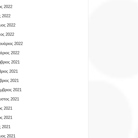
ος 2022
 2022
ιος 2022
ος 2022
υάριος 2022
άριος 2022
βριος 2021
ριος 2021
βριος 2021
μβριος 2021
υστος 2021
ος 2021
ος 2021
 2021
ιος 2021