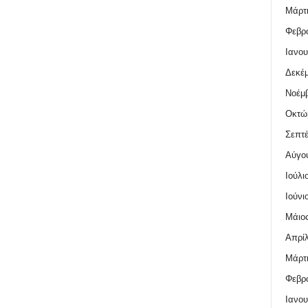
Μάρτι
Φεβρο
Ιανου
Δεκέμ
Νοέμβ
Οκτώ
Σεπτέ
Αύγο
Ιούλι
Ιούνι
Μάιος
Απρίλ
Μάρτι
Φεβρο
Ιανου