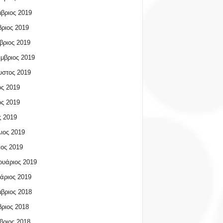
βριος 2019
ριος 2019
βριος 2019
μβριος 2019
υστος 2019
ος 2019
ος 2019
 2019
ιος 2019
ος 2019
υάριος 2019
άριος 2019
βριος 2018
ριος 2018
βριος 2018