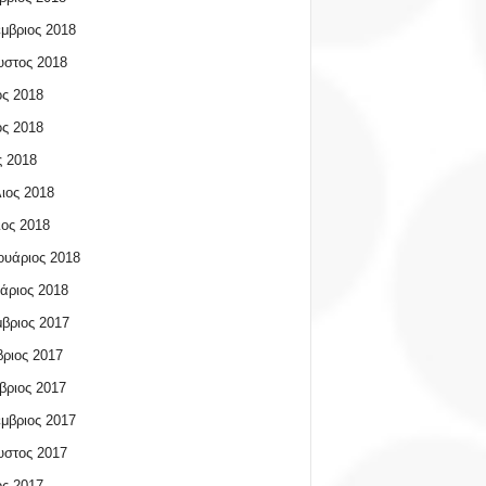
μβριος 2018
υστος 2018
ος 2018
ος 2018
 2018
ιος 2018
ος 2018
υάριος 2018
άριος 2018
βριος 2017
ριος 2017
βριος 2017
μβριος 2017
υστος 2017
ος 2017