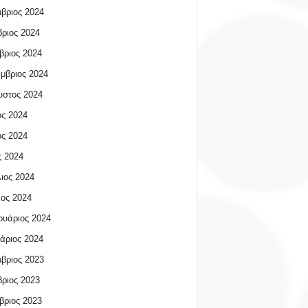
βριος 2024
ριος 2024
βριος 2024
μβριος 2024
υστος 2024
ος 2024
ος 2024
 2024
ιος 2024
ος 2024
υάριος 2024
άριος 2024
βριος 2023
ριος 2023
βριος 2023