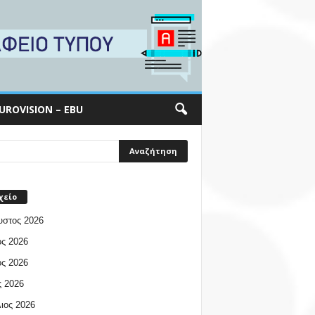
UROVISION – EBU
χείο
υστος 2026
ος 2026
ος 2026
 2026
ιος 2026