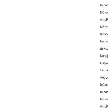
Ιούνι
Μάιος
Απρίλ
Μάρτι
Φεβρο
Ιανου
Δεκέμ
Νοέμβ
Οκτώ
Σεπτέ
Αύγο
Ιούλι
Ιούνι
Μάιος
Απρίλ