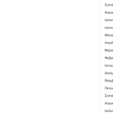
Σεπτέ
Αύγο
Ιούλι
Ιούνι
Μάιος
Απρίλ
Μάρτι
Φεβρο
Ιανου
Δεκέμ
Νοέμβ
Οκτώ
Σεπτέ
Αύγο
Ιούλι