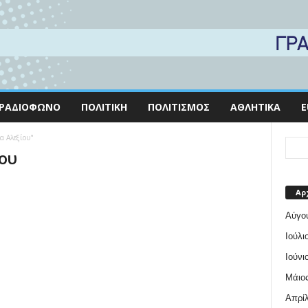
ΡΑΔΙΌΦΩΝΟ
ΠΟΛΙΤΙΚΉ
ΠΟΛΙΤΙΣΜΌΣ
ΑΘΛΗΤΙΚΆ
E
α Αλεξίου"
ίου
Αρ
Αύγο
Ιούλι
Ιούνι
Μάιος
Απρίλ