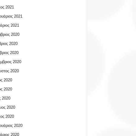
ος 2021
υάριος 2021
άριος 2021
βριος 2020
ριος 2020
βριος 2020
μβριος 2020
υστος 2020
ος 2020
ος 2020
 2020
ιος 2020
ος 2020
υάριος 2020
άριος 2020