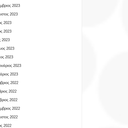
μβριος 2023
υστος 2023
ος 2023
ος 2023
 2023
ιος 2023
ος 2023
υάριος 2023
άριος 2023
βριος 2022
ριος 2022
βριος 2022
μβριος 2022
υστος 2022
ος 2022