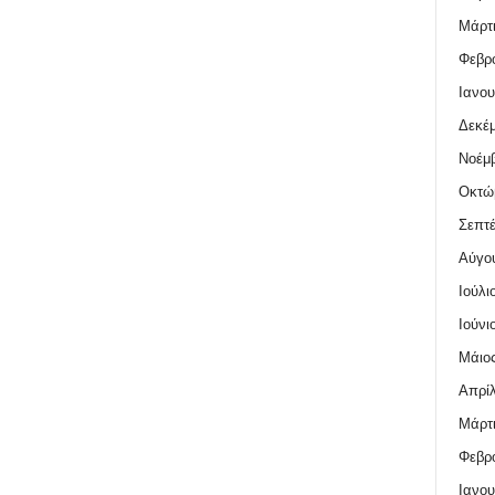
Μάρτι
Φεβρο
Ιανου
Δεκέμ
Νοέμβ
Οκτώ
Σεπτέ
Αύγο
Ιούλι
Ιούνι
Μάιος
Απρίλ
Μάρτι
Φεβρο
Ιανου