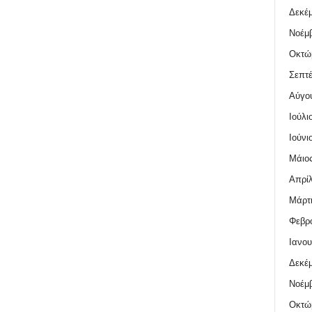
Δεκέμ
Νοέμβ
Οκτώ
Σεπτέ
Αύγο
Ιούλι
Ιούνι
Μάιος
Απρίλ
Μάρτι
Φεβρο
Ιανου
Δεκέμ
Νοέμβ
Οκτώ