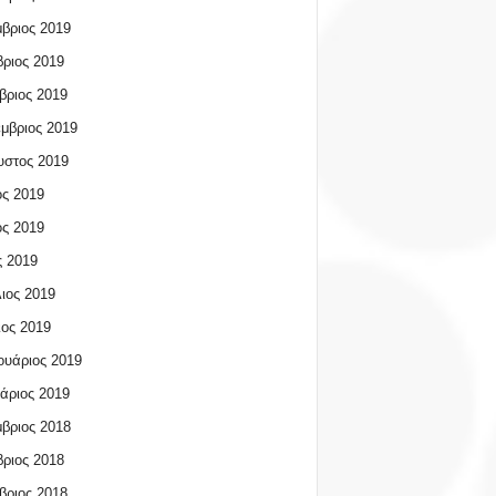
βριος 2019
ριος 2019
βριος 2019
μβριος 2019
υστος 2019
ος 2019
ος 2019
 2019
ιος 2019
ος 2019
υάριος 2019
άριος 2019
βριος 2018
ριος 2018
βριος 2018