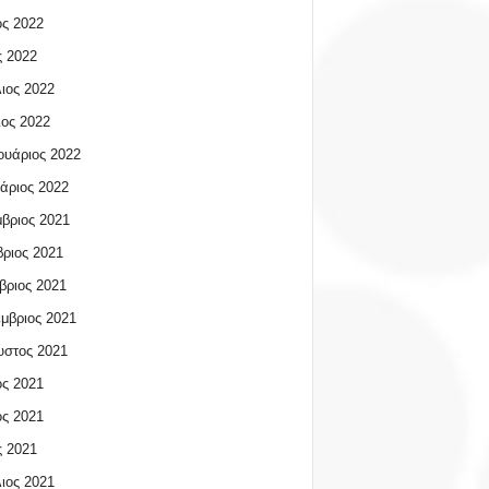
ος 2022
 2022
ιος 2022
ος 2022
υάριος 2022
άριος 2022
βριος 2021
ριος 2021
βριος 2021
μβριος 2021
υστος 2021
ος 2021
ος 2021
 2021
ιος 2021