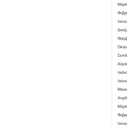
Μάρτι
Φεβρο
Ιανου
Δεκέμ
Νοέμβ
Οκτώ
Σεπτέ
Αύγο
Ιούλι
Ιούνι
Μάιος
Απρίλ
Μάρτι
Φεβρο
Ιανου