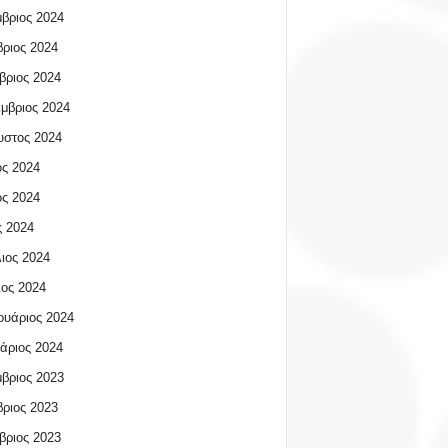
βριος 2024
ριος 2024
βριος 2024
μβριος 2024
υστος 2024
ος 2024
ος 2024
 2024
ιος 2024
ος 2024
υάριος 2024
άριος 2024
βριος 2023
ριος 2023
βριος 2023