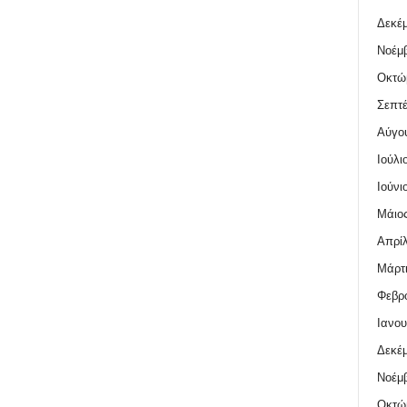
Δεκέμ
Νοέμβ
Οκτώ
Σεπτέ
Αύγο
Ιούλι
Ιούνι
Μάιος
Απρίλ
Μάρτι
Φεβρο
Ιανου
Δεκέμ
Νοέμβ
Οκτώ