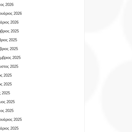
ος 2026
υάριος 2026
άριος 2026
βριος 2025
ριος 2025
βριος 2025
μβριος 2025
υστος 2025
ος 2025
ος 2025
 2025
ιος 2025
ος 2025
υάριος 2025
άριος 2025