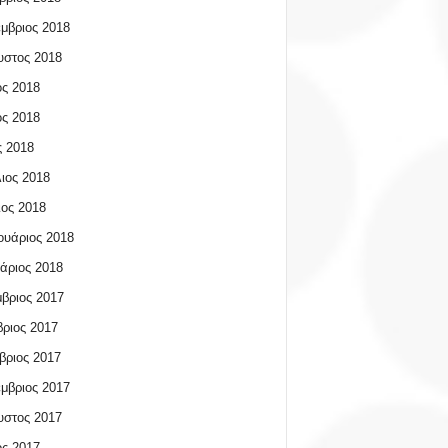
μβριος 2018
υστος 2018
ος 2018
ος 2018
 2018
ιος 2018
ος 2018
υάριος 2018
άριος 2018
βριος 2017
ριος 2017
βριος 2017
μβριος 2017
υστος 2017
ος 2017