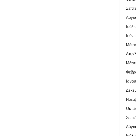
Σεπτέ
Αύγο
Ιούλι
Ιούνι
Μάιος
Απρίλ
Μάρτι
Φεβρο
Ιανου
Δεκέμ
Νοέμβ
Οκτώ
Σεπτέ
Αύγο
Ιούλι