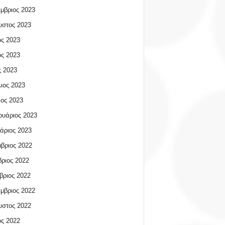
μβριος 2023
υστος 2023
ος 2023
ος 2023
 2023
ιος 2023
ος 2023
υάριος 2023
άριος 2023
βριος 2022
ριος 2022
βριος 2022
μβριος 2022
υστος 2022
ος 2022