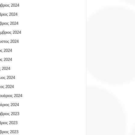
βριος 2024
ριος 2024
βριος 2024
μβριος 2024
υστος 2024
ος 2024
ος 2024
 2024
ιος 2024
ος 2024
υάριος 2024
άριος 2024
βριος 2023
ριος 2023
βριος 2023