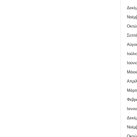
Δεκέμ
Νοέμβ
Οκτώ
Σεπτέ
Αύγο
Ιούλι
Ιούνι
Μάιος
Απρίλ
Μάρτι
Φεβρο
Ιανου
Δεκέμ
Νοέμβ
Οκτώ