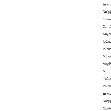
Δεκέμ
Νοέμβ
Οκτώ
Σεπτέ
Αύγο
Ιούλι
Ιούνι
Μάιος
Απρίλ
Μάρτι
Φεβρο
Ιανου
Δεκέμ
Νοέμβ
Οκτώ