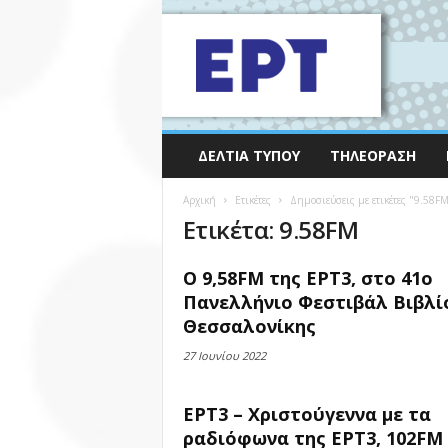
ΔΕΛΤΊΑ ΤΎΠΟΥ
ΤΗΛΕΌΡΑΣΗ
Αρχική
Ετικέτες
Δημοσιεύσεις με ετικέτες "9.58F
Ετικέτα: 9.58FM
Ο 9,58FM της ΕΡΤ3, στο 41ο
Πανελλήνιο Φεστιβάλ Βιβλί
Θεσσαλονίκης
27 Ιουνίου 2022
ΕΡΤ3 – Χριστούγεννα με τα
ραδιόφωνα της ΕΡΤ3, 102FM 