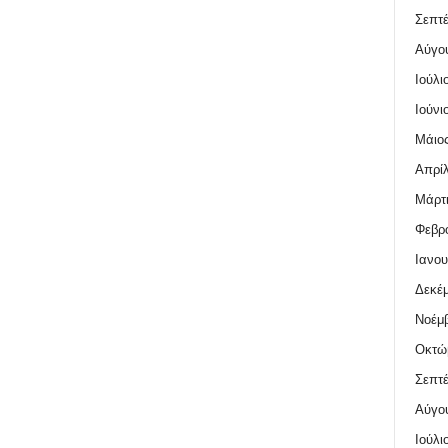
Σεπτέ
Αύγο
Ιούλι
Ιούνι
Μάιος
Απρίλ
Μάρτι
Φεβρο
Ιανου
Δεκέμ
Νοέμβ
Οκτώ
Σεπτέ
Αύγο
Ιούλι