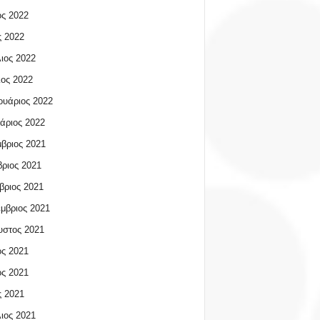
ος 2022
 2022
ιος 2022
ος 2022
υάριος 2022
άριος 2022
βριος 2021
ριος 2021
βριος 2021
μβριος 2021
υστος 2021
ος 2021
ος 2021
 2021
ιος 2021