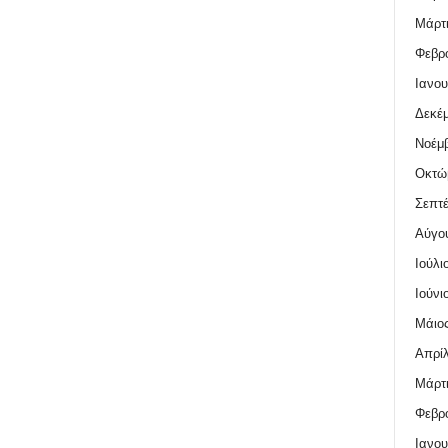
Μάρτι
Φεβρο
Ιανου
Δεκέμ
Νοέμβ
Οκτώ
Σεπτέ
Αύγο
Ιούλι
Ιούνι
Μάιος
Απρίλ
Μάρτι
Φεβρο
Ιανου