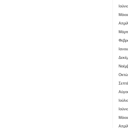
Ιούνι
Μάιος
Απρίλ
Μάρτι
Φεβρο
Ιανου
Δεκέμ
Νοέμβ
Οκτώ
Σεπτέ
Αύγο
Ιούλι
Ιούνι
Μάιος
Απρίλ