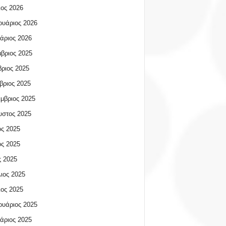
ος 2026
υάριος 2026
άριος 2026
βριος 2025
ριος 2025
βριος 2025
μβριος 2025
υστος 2025
ος 2025
ος 2025
 2025
ιος 2025
ος 2025
υάριος 2025
άριος 2025