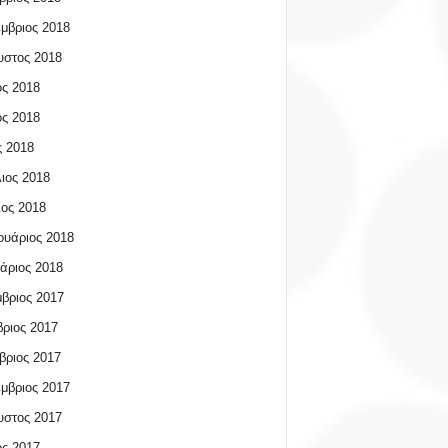
μβριος 2018
υστος 2018
ος 2018
ος 2018
 2018
ιος 2018
ος 2018
υάριος 2018
άριος 2018
βριος 2017
ριος 2017
βριος 2017
μβριος 2017
υστος 2017
ος 2017