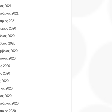
ος 2021
υάριος 2021
άριος 2021
βριος 2020
ριος 2020
βριος 2020
μβριος 2020
υστος 2020
ος 2020
ος 2020
 2020
ιος 2020
ος 2020
υάριος 2020
άριος 2020