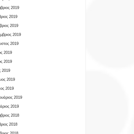
βριος 2019
ριος 2019
βριος 2019
μβριος 2019
υστος 2019
ος 2019
ος 2019
 2019
ιος 2019
ος 2019
υάριος 2019
άριος 2019
βριος 2018
ριος 2018
βριος 2018