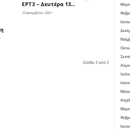
ΕΡΤ3 – Δευτέρα 13...
Μάρτι
10 Δεκεμβρίου 2021
Φεβρο
Ιανου
τη
Δεκέμ
.
Νοέμβ
Οκτώ
Σεπτέ
Σελίδα 2 από 2
Αύγο
Ιούλι
Ιούνι
Μάιος
Απρίλ
Μάρτι
Φεβρο
Ιανου