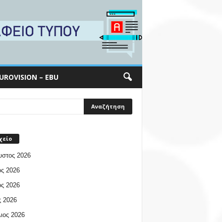
UROVISION – EBU
χείο
υστος 2026
ος 2026
ος 2026
 2026
ιος 2026