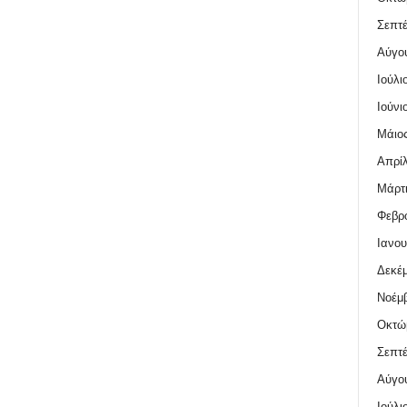
Σεπτέ
Αύγο
Ιούλι
Ιούνι
Μάιος
Απρίλ
Μάρτι
Φεβρο
Ιανου
Δεκέμ
Νοέμβ
Οκτώ
Σεπτέ
Αύγο
Ιούλι