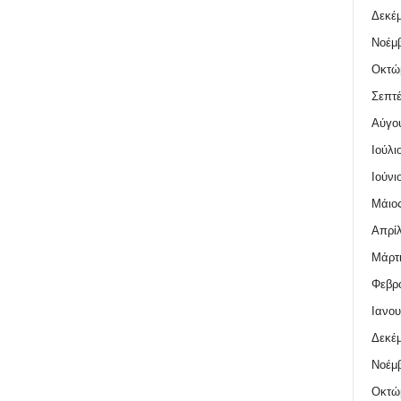
Δεκέμ
Νοέμβ
Οκτώ
Σεπτέ
Αύγο
Ιούλι
Ιούνι
Μάιος
Απρίλ
Μάρτι
Φεβρο
Ιανου
Δεκέμ
Νοέμβ
Οκτώ