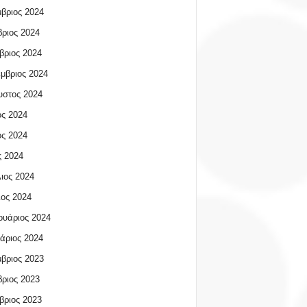
βριος 2024
ριος 2024
βριος 2024
μβριος 2024
υστος 2024
ος 2024
ος 2024
 2024
ιος 2024
ος 2024
υάριος 2024
άριος 2024
βριος 2023
ριος 2023
βριος 2023