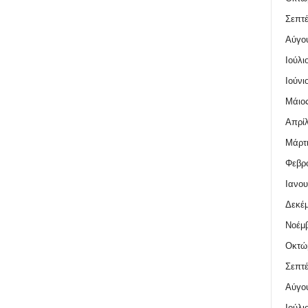
Σεπτέ
Αύγο
Ιούλι
Ιούνι
Μάιος
Απρίλ
Μάρτι
Φεβρο
Ιανου
Δεκέμ
Νοέμβ
Οκτώ
Σεπτέ
Αύγο
Ιούλι