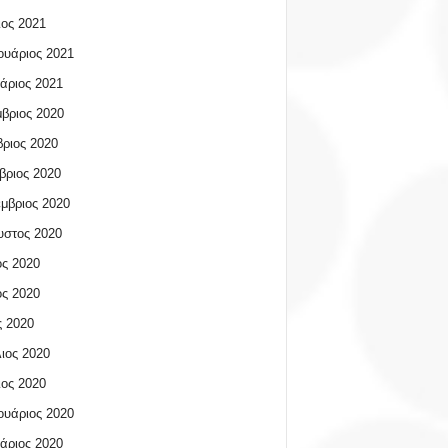
ος 2021
υάριος 2021
άριος 2021
βριος 2020
ριος 2020
βριος 2020
μβριος 2020
υστος 2020
ος 2020
ος 2020
 2020
ιος 2020
ος 2020
υάριος 2020
άριος 2020