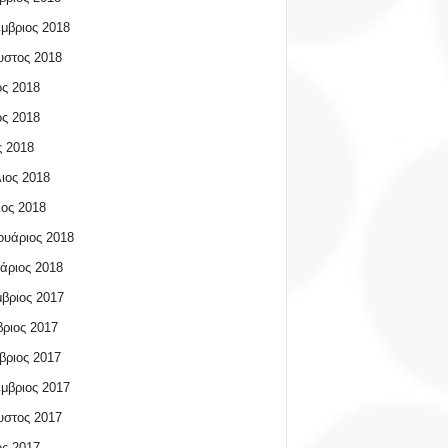
μβριος 2018
υστος 2018
ος 2018
ος 2018
 2018
ιος 2018
ος 2018
υάριος 2018
άριος 2018
βριος 2017
ριος 2017
βριος 2017
μβριος 2017
υστος 2017
ος 2017