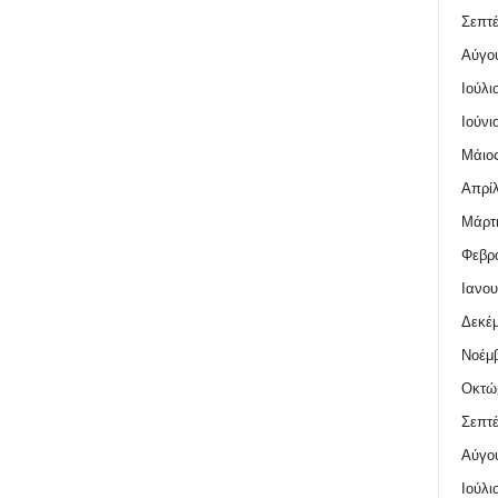
Σεπτέ
Αύγο
Ιούλι
Ιούνι
Μάιος
Απρίλ
Μάρτι
Φεβρο
Ιανου
Δεκέμ
Νοέμβ
Οκτώ
Σεπτέ
Αύγο
Ιούλι