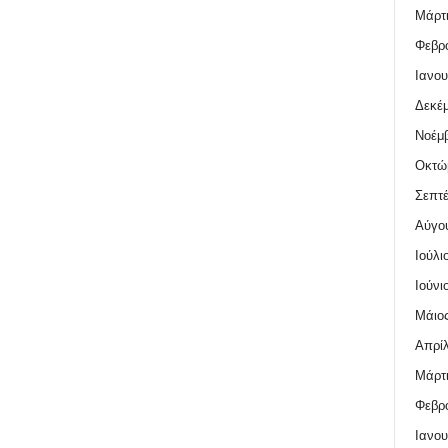
Μάρτι
Φεβρο
Ιανου
Δεκέμ
Νοέμβ
Οκτώ
Σεπτέ
Αύγο
Ιούλι
Ιούνι
Μάιος
Απρίλ
Μάρτι
Φεβρο
Ιανου