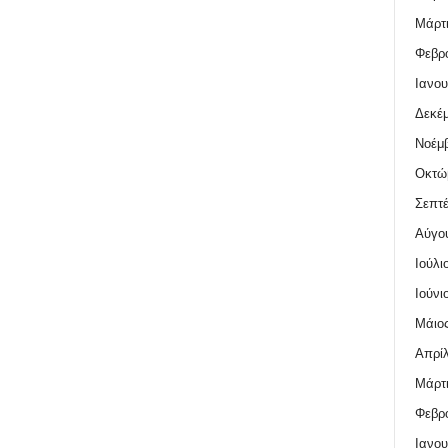
Μάρτι
Φεβρο
Ιανου
Δεκέμ
Νοέμβ
Οκτώ
Σεπτέ
Αύγο
Ιούλι
Ιούνι
Μάιος
Απρίλ
Μάρτι
Φεβρο
Ιανου