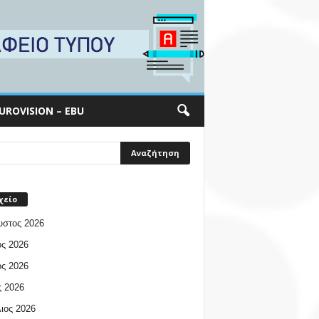
UROVISION – EBU
χείο
υστος 2026
ος 2026
ος 2026
 2026
ιος 2026