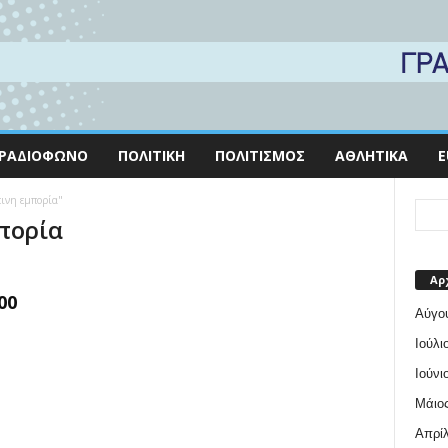
ΡΑΔΙΌΦΩΝΟ
ΠΟΛΙΤΙΚΉ
ΠΟΛΙΤΙΣΜΌΣ
ΑΘΛΗΤΙΚΆ
E
πινη εμπορία"
πορία
Αρ
00
Αύγο
Ιούλι
Ιούνι
Μάιος
Απρίλ