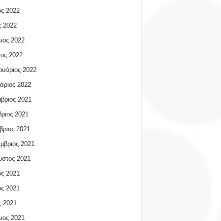
ος 2022
 2022
ιος 2022
ος 2022
υάριος 2022
άριος 2022
βριος 2021
ριος 2021
βριος 2021
μβριος 2021
υστος 2021
ος 2021
ος 2021
 2021
ιος 2021