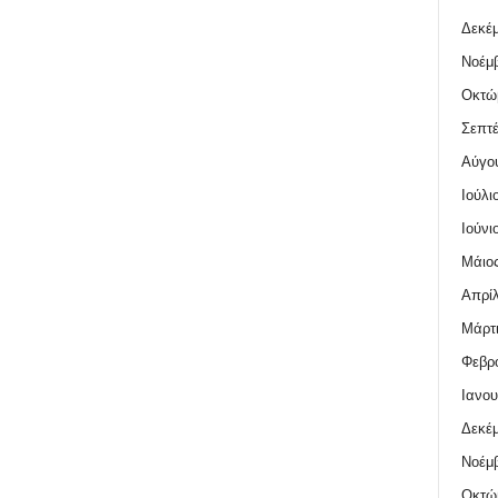
Δεκέμ
Νοέμβ
Οκτώ
Σεπτέ
Αύγο
Ιούλι
Ιούνι
Μάιος
Απρίλ
Μάρτι
Φεβρο
Ιανου
Δεκέμ
Νοέμβ
Οκτώ