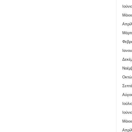
Ιούνι
Μάιος
Απρίλ
Μάρτι
Φεβρο
Ιανου
Δεκέμ
Νοέμβ
Οκτώ
Σεπτέ
Αύγο
Ιούλι
Ιούνι
Μάιος
Απρίλ