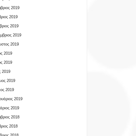
βριος 2019
ριος 2019
βριος 2019
μβριος 2019
υστος 2019
ος 2019
ος 2019
 2019
ιος 2019
ος 2019
υάριος 2019
άριος 2019
βριος 2018
ριος 2018
βριος 2018