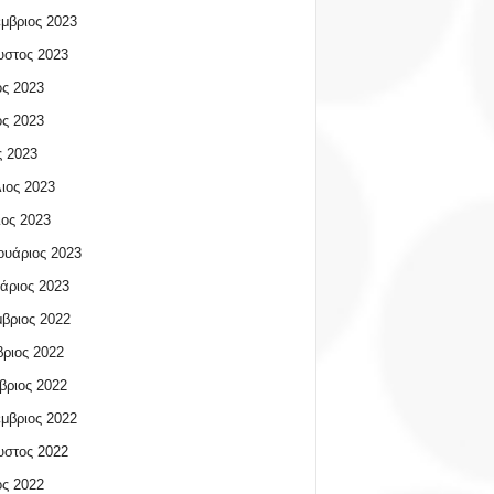
μβριος 2023
υστος 2023
ος 2023
ος 2023
 2023
ιος 2023
ος 2023
υάριος 2023
άριος 2023
βριος 2022
ριος 2022
βριος 2022
μβριος 2022
υστος 2022
ος 2022