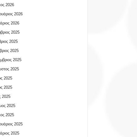
ος 2026
υάριος 2026
άριος 2026
βριος 2025
ριος 2025
βριος 2025
μβριος 2025
υστος 2025
ος 2025
ος 2025
 2025
ιος 2025
ος 2025
υάριος 2025
άριος 2025