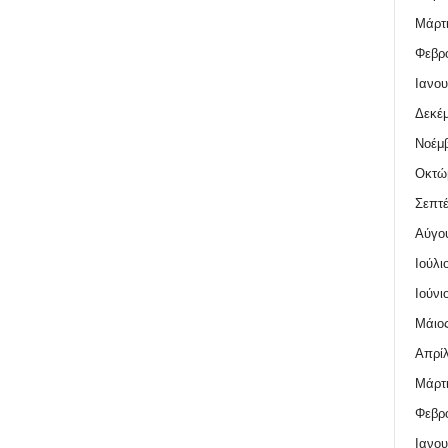
Μάρτι
Φεβρο
Ιανου
Δεκέμ
Νοέμβ
Οκτώ
Σεπτέ
Αύγο
Ιούλι
Ιούνι
Μάιος
Απρίλ
Μάρτι
Φεβρο
Ιανου