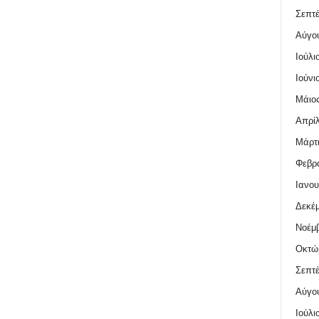
Σεπτέ
Αύγο
Ιούλι
Ιούνι
Μάιος
Απρίλ
Μάρτι
Φεβρο
Ιανου
Δεκέμ
Νοέμβ
Οκτώ
Σεπτέ
Αύγο
Ιούλι