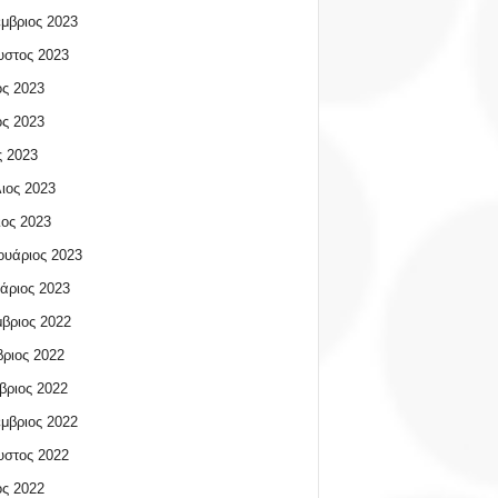
μβριος 2023
υστος 2023
ος 2023
ος 2023
 2023
ιος 2023
ος 2023
υάριος 2023
άριος 2023
βριος 2022
ριος 2022
βριος 2022
μβριος 2022
υστος 2022
ος 2022