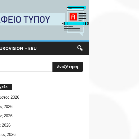
UROVISION – EBU
χείο
υστος 2026
ος 2026
ος 2026
 2026
ιος 2026