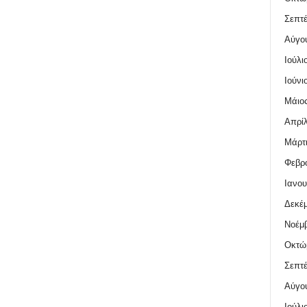
Σεπτέ
Αύγο
Ιούλι
Ιούνι
Μάιος
Απρίλ
Μάρτι
Φεβρο
Ιανου
Δεκέμ
Νοέμβ
Οκτώ
Σεπτέ
Αύγο
Ιούλι