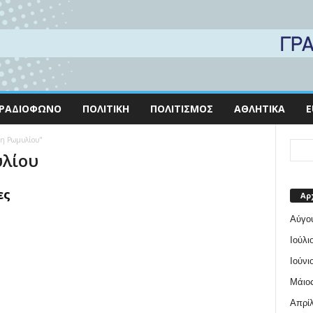
ΡΑΔΙΌΦΩΝΟ
ΠΟΛΙΤΙΚΉ
ΠΟΛΙΤΙΣΜΌΣ
ΑΘΛΗΤΙΚΆ
E
όνη Ρωμυλίου"
υλίου
ες
Αρ
Αύγο
Ιούλι
Ιούνι
Μάιος
Απρίλ