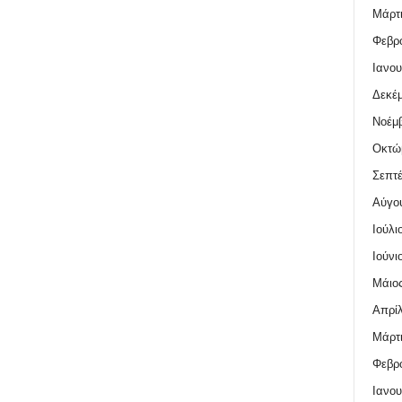
Μάρτι
Φεβρο
Ιανου
Δεκέμ
Νοέμβ
Οκτώ
Σεπτέ
Αύγο
Ιούλι
Ιούνι
Μάιος
Απρίλ
Μάρτι
Φεβρο
Ιανου