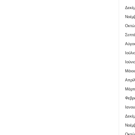
Δεκέμ
Νοέμβ
Οκτώ
Σεπτέ
Αύγο
Ιούλι
Ιούνι
Μάιος
Απρίλ
Μάρτι
Φεβρο
Ιανου
Δεκέμ
Νοέμβ
Οκτώ