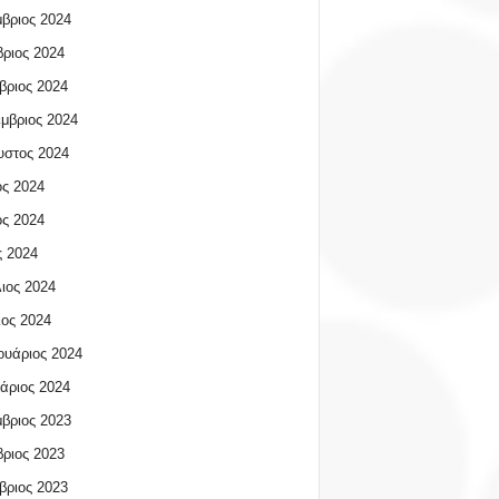
βριος 2024
ριος 2024
βριος 2024
μβριος 2024
υστος 2024
ος 2024
ος 2024
 2024
ιος 2024
ος 2024
υάριος 2024
άριος 2024
βριος 2023
ριος 2023
βριος 2023