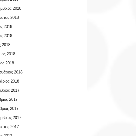
μβριος 2018
υστος 2018
ος 2018
ος 2018
 2018
ιος 2018
ος 2018
υάριος 2018
άριος 2018
βριος 2017
ριος 2017
βριος 2017
μβριος 2017
υστος 2017
ος 2017