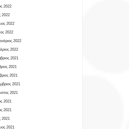
ος 2022
 2022
ιος 2022
ος 2022
υάριος 2022
άριος 2022
βριος 2021
ριος 2021
βριος 2021
μβριος 2021
υστος 2021
ος 2021
ος 2021
 2021
ιος 2021