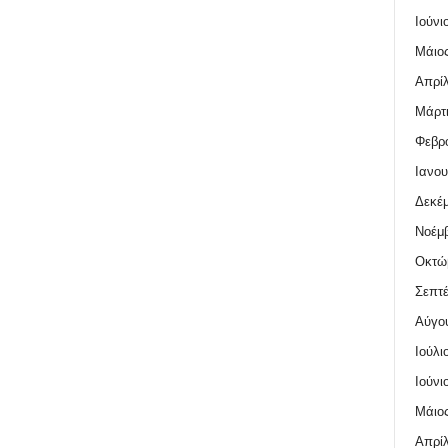
Ιούνι
Μάιος
Απρίλ
Μάρτι
Φεβρο
Ιανου
Δεκέμ
Νοέμβ
Οκτώ
Σεπτέ
Αύγο
Ιούλι
Ιούνι
Μάιος
Απρίλ