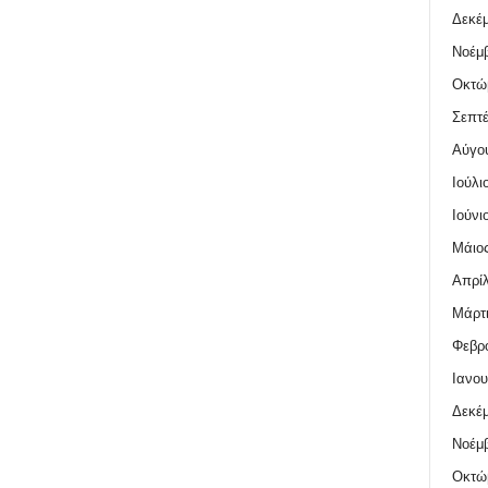
Δεκέμ
Νοέμβ
Οκτώ
Σεπτέ
Αύγο
Ιούλι
Ιούνι
Μάιος
Απρίλ
Μάρτι
Φεβρο
Ιανου
Δεκέμ
Νοέμβ
Οκτώ