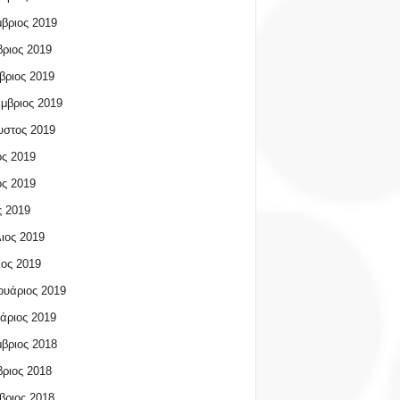
βριος 2019
ριος 2019
βριος 2019
μβριος 2019
υστος 2019
ος 2019
ος 2019
 2019
ιος 2019
ος 2019
υάριος 2019
άριος 2019
βριος 2018
ριος 2018
βριος 2018