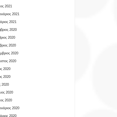
ος 2021
υάριος 2021
άριος 2021
βριος 2020
ριος 2020
βριος 2020
μβριος 2020
υστος 2020
ος 2020
ος 2020
 2020
ιος 2020
ος 2020
υάριος 2020
άριος 2020