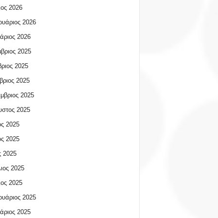
ος 2026
υάριος 2026
άριος 2026
βριος 2025
ριος 2025
βριος 2025
μβριος 2025
υστος 2025
ος 2025
ος 2025
 2025
ιος 2025
ος 2025
υάριος 2025
άριος 2025