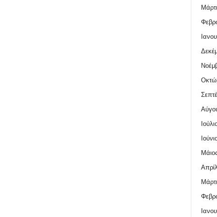
Μάρτι
Φεβρο
Ιανου
Δεκέμ
Νοέμβ
Οκτώ
Σεπτέ
Αύγο
Ιούλι
Ιούνι
Μάιος
Απρίλ
Μάρτι
Φεβρο
Ιανου