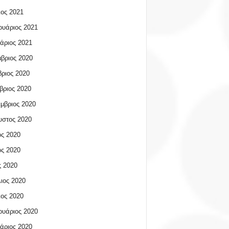
ος 2021
υάριος 2021
άριος 2021
βριος 2020
ριος 2020
βριος 2020
μβριος 2020
υστος 2020
ος 2020
ος 2020
 2020
ιος 2020
ος 2020
υάριος 2020
άριος 2020