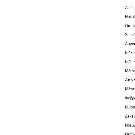
Δεκέμ
Νοέμβ
Οκτώ
Σεπτέ
Αύγο
Ιούλι
Ιούνι
Μάιος
Απρίλ
Μάρτι
Φεβρο
Ιανου
Δεκέμ
Νοέμβ
Οκτώ