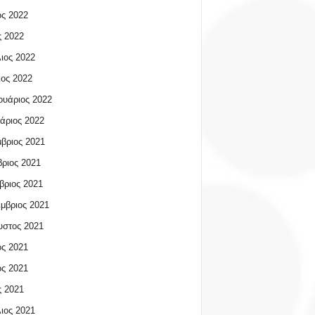
ος 2022
 2022
ιος 2022
ος 2022
υάριος 2022
άριος 2022
βριος 2021
ριος 2021
βριος 2021
μβριος 2021
υστος 2021
ος 2021
ος 2021
 2021
ιος 2021