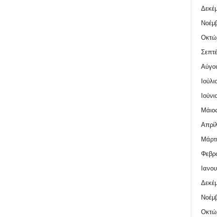
Δεκέμ
Νοέμβ
Οκτώ
Σεπτέ
Αύγο
Ιούλι
Ιούνι
Μάιος
Απρίλ
Μάρτι
Φεβρο
Ιανου
Δεκέμ
Νοέμβ
Οκτώ