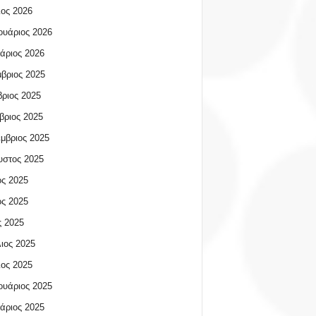
ος 2026
υάριος 2026
άριος 2026
βριος 2025
ριος 2025
βριος 2025
μβριος 2025
υστος 2025
ος 2025
ος 2025
 2025
ιος 2025
ος 2025
υάριος 2025
άριος 2025