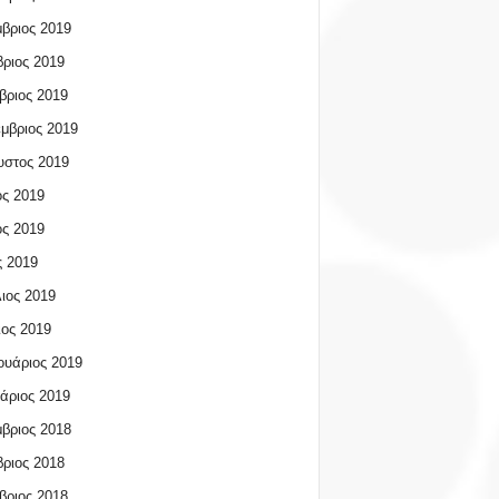
βριος 2019
ριος 2019
βριος 2019
μβριος 2019
υστος 2019
ος 2019
ος 2019
 2019
ιος 2019
ος 2019
υάριος 2019
άριος 2019
βριος 2018
ριος 2018
βριος 2018