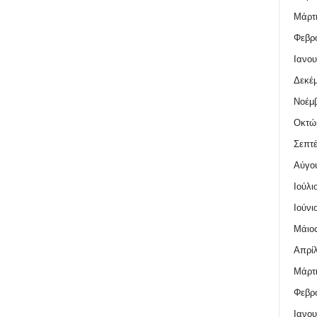
Μάρτι
Φεβρο
Ιανου
Δεκέμ
Νοέμβ
Οκτώ
Σεπτέ
Αύγο
Ιούλι
Ιούνι
Μάιος
Απρίλ
Μάρτι
Φεβρο
Ιανου