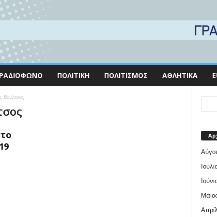
ΡΑΔΙΌΦΩΝΟ
ΠΟΛΙΤΙΚΉ
ΠΟΛΙΤΙΣΜΌΣ
ΑΘΛΗΤΙΚΆ
E
ης Βούλτσος"
τσος
στο
Αρ
19
Αύγο
Ιούλι
Ιούνι
Μάιος
Απρίλ