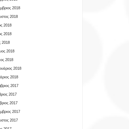
μβριος 2018
υστος 2018
ος 2018
ος 2018
 2018
ιος 2018
ος 2018
υάριος 2018
άριος 2018
βριος 2017
ριος 2017
βριος 2017
μβριος 2017
υστος 2017
ος 2017