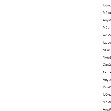
Ιούνι
Μάιος
Απρίλ
Μάρτι
Φεβρο
Ιανου
Δεκέμ
Νοέμβ
Οκτώ
Σεπτέ
Αύγο
Ιούλι
Ιούνι
Μάιος
Απρίλ