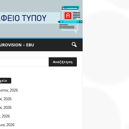
UROVISION – EBU
χείο
υστος 2026
ος 2026
ος 2026
 2026
ιος 2026