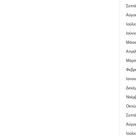
Σεπτέ
Αύγο
Ιούλι
Ιούνι
Μάιος
Απρίλ
Μάρτι
Φεβρο
Ιανου
Δεκέμ
Νοέμβ
Οκτώ
Σεπτέ
Αύγο
Ιούλι