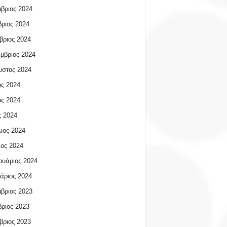
βριος 2024
ριος 2024
βριος 2024
μβριος 2024
υστος 2024
ος 2024
ος 2024
 2024
ιος 2024
ος 2024
υάριος 2024
άριος 2024
βριος 2023
ριος 2023
βριος 2023