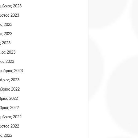
μβριος 2023
υστος 2023
ος 2023
ος 2023
 2023
ιος 2023
ος 2023
υάριος 2023
άριος 2023
βριος 2022
ριος 2022
βριος 2022
μβριος 2022
υστος 2022
ος 2022