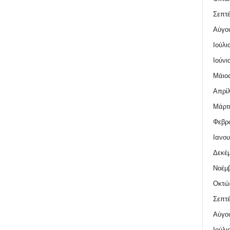
Σεπτέ
Αύγο
Ιούλι
Ιούνι
Μάιος
Απρίλ
Μάρτι
Φεβρο
Ιανου
Δεκέμ
Νοέμβ
Οκτώ
Σεπτέ
Αύγο
Ιούλι