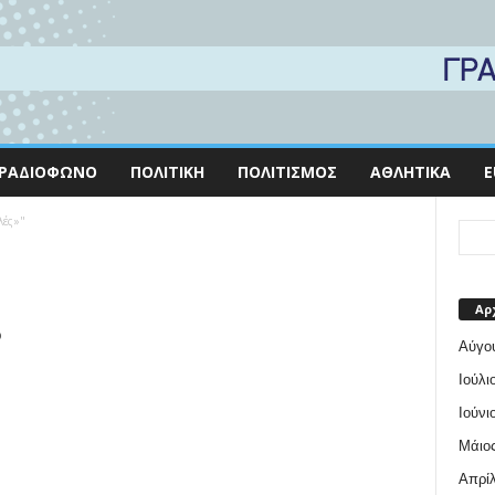
ΡΑΔΙΌΦΩΝΟ
ΠΟΛΙΤΙΚΉ
ΠΟΛΙΤΙΣΜΌΣ
ΑΘΛΗΤΙΚΆ
E
λές»"
Αρ
ο
Αύγο
Ιούλι
Ιούνι
Μάιος
Απρίλ