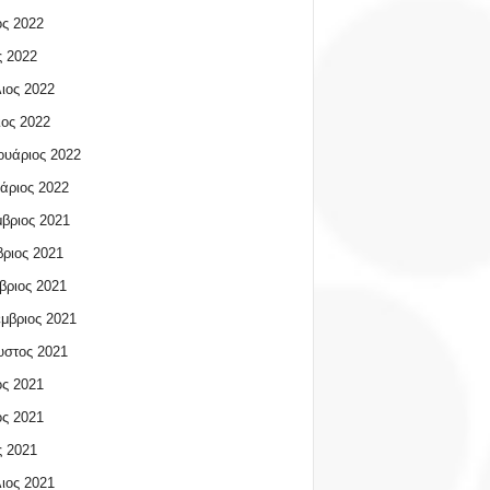
ος 2022
 2022
ιος 2022
ος 2022
υάριος 2022
άριος 2022
βριος 2021
ριος 2021
βριος 2021
μβριος 2021
υστος 2021
ος 2021
ος 2021
 2021
ιος 2021