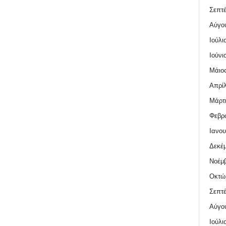
Σεπτέ
Αύγο
Ιούλι
Ιούνι
Μάιος
Απρίλ
Μάρτι
Φεβρο
Ιανου
Δεκέμ
Νοέμβ
Οκτώ
Σεπτέ
Αύγο
Ιούλι