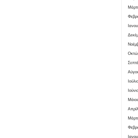
Μάρτι
Φεβρο
Ιανου
Δεκέμ
Νοέμβ
Οκτώ
Σεπτέ
Αύγο
Ιούλι
Ιούνι
Μάιος
Απρίλ
Μάρτι
Φεβρο
Ιανου