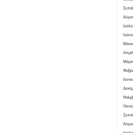
Σεπτέ
Αύγο
Ιούλι
Ιούνι
Μάιος
Απρίλ
Μάρτι
Φεβρο
Ιανου
Δεκέμ
Νοέμβ
Οκτώ
Σεπτέ
Αύγο
Ιούλι