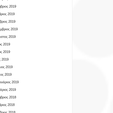
βριος 2019
ριος 2019
βριος 2019
μβριος 2019
υστος 2019
ος 2019
ος 2019
 2019
ιος 2019
ος 2019
υάριος 2019
άριος 2019
βριος 2018
ριος 2018
βριος 2018