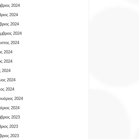
βριος 2024
ριος 2024
βριος 2024
μβριος 2024
υστος 2024
ος 2024
ος 2024
 2024
ιος 2024
ος 2024
υάριος 2024
άριος 2024
βριος 2023
ριος 2023
βριος 2023