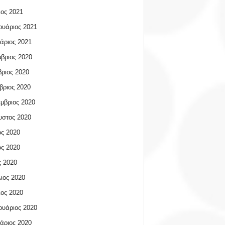
ος 2021
υάριος 2021
άριος 2021
βριος 2020
ριος 2020
βριος 2020
μβριος 2020
υστος 2020
ος 2020
ος 2020
 2020
ιος 2020
ος 2020
υάριος 2020
άριος 2020