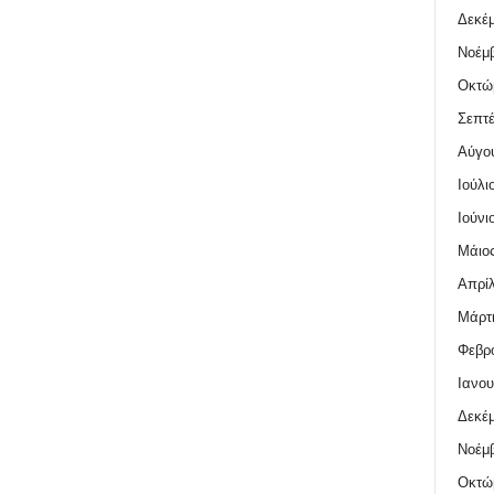
Δεκέμ
Νοέμβ
Οκτώ
Σεπτέ
Αύγο
Ιούλι
Ιούνι
Μάιος
Απρίλ
Μάρτι
Φεβρο
Ιανου
Δεκέμ
Νοέμβ
Οκτώ