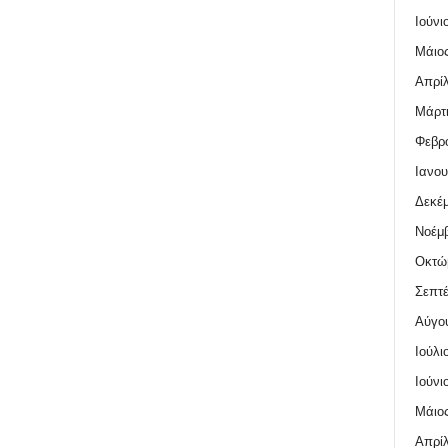
Ιούνι
Μάιος
Απρίλ
Μάρτι
Φεβρο
Ιανου
Δεκέμ
Νοέμβ
Οκτώ
Σεπτέ
Αύγο
Ιούλι
Ιούνι
Μάιος
Απρίλ