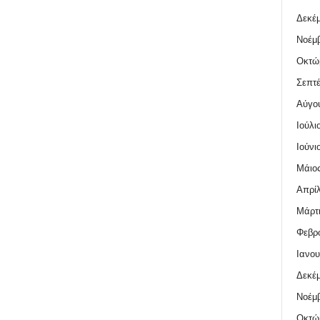
Δεκέμ
Νοέμβ
Οκτώ
Σεπτέ
Αύγο
Ιούλι
Ιούνι
Μάιος
Απρίλ
Μάρτι
Φεβρο
Ιανου
Δεκέμ
Νοέμβ
Οκτώ