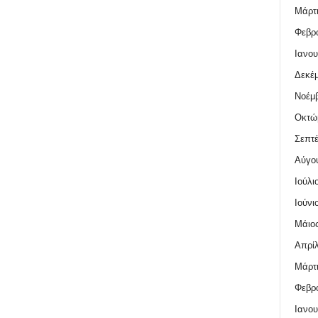
Μάρτι
Φεβρο
Ιανου
Δεκέμ
Νοέμβ
Οκτώ
Σεπτέ
Αύγο
Ιούλι
Ιούνι
Μάιος
Απρίλ
Μάρτι
Φεβρο
Ιανου