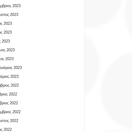
μβριος 2023
υστος 2023
ος 2023
ος 2023
 2023
ιος 2023
ος 2023
υάριος 2023
άριος 2023
βριος 2022
ριος 2022
βριος 2022
μβριος 2022
υστος 2022
ος 2022