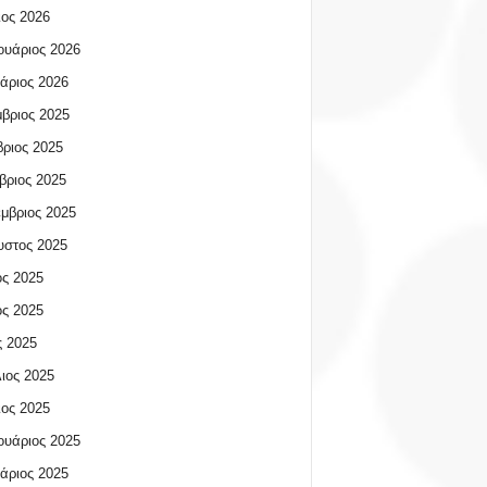
ος 2026
υάριος 2026
άριος 2026
βριος 2025
ριος 2025
βριος 2025
μβριος 2025
υστος 2025
ος 2025
ος 2025
 2025
ιος 2025
ος 2025
υάριος 2025
άριος 2025