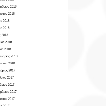
μβριος 2018
υστος 2018
ος 2018
ος 2018
 2018
ιος 2018
ος 2018
υάριος 2018
άριος 2018
βριος 2017
ριος 2017
βριος 2017
μβριος 2017
υστος 2017
ος 2017