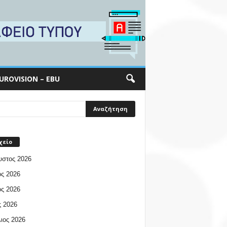
UROVISION – EBU
χείο
υστος 2026
ος 2026
ος 2026
 2026
ιος 2026