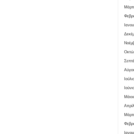
Μάρτι
Φεβρο
Ιανου
Δεκέμ
Νοέμβ
Οκτώ
Σεπτέ
Αύγο
Ιούλι
Ιούνι
Μάιος
Απρίλ
Μάρτι
Φεβρο
Ιανου