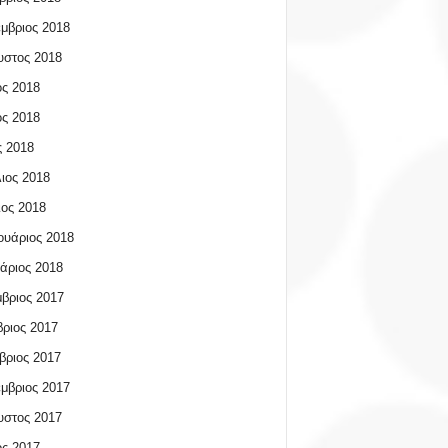
μβριος 2018
υστος 2018
ος 2018
ος 2018
 2018
ιος 2018
ος 2018
υάριος 2018
άριος 2018
βριος 2017
ριος 2017
βριος 2017
μβριος 2017
υστος 2017
ος 2017