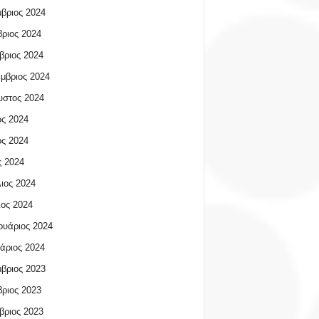
βριος 2024
ριος 2024
βριος 2024
μβριος 2024
υστος 2024
ος 2024
ος 2024
 2024
ιος 2024
ος 2024
υάριος 2024
άριος 2024
βριος 2023
ριος 2023
βριος 2023