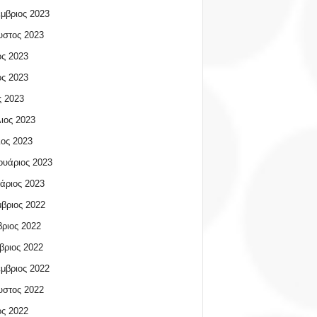
μβριος 2023
υστος 2023
ος 2023
ος 2023
 2023
ιος 2023
ος 2023
υάριος 2023
άριος 2023
βριος 2022
ριος 2022
βριος 2022
μβριος 2022
υστος 2022
ος 2022