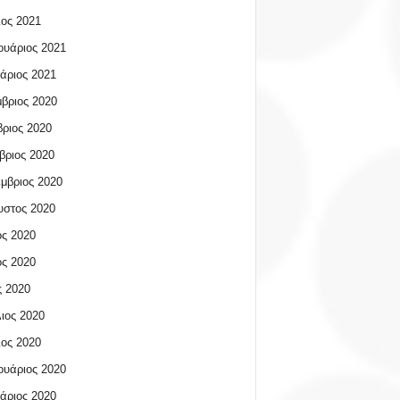
ος 2021
υάριος 2021
άριος 2021
βριος 2020
ριος 2020
βριος 2020
μβριος 2020
υστος 2020
ος 2020
ος 2020
 2020
ιος 2020
ος 2020
υάριος 2020
άριος 2020