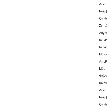
Δεκέμ
Νοέμβ
Οκτώ
Σεπτέ
Αύγο
Ιούλι
Ιούνι
Μάιος
Απρίλ
Μάρτι
Φεβρο
Ιανου
Δεκέμ
Νοέμβ
Οκτώ