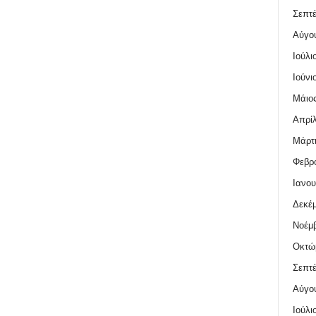
Σεπτέ
Αύγο
Ιούλι
Ιούνι
Μάιος
Απρίλ
Μάρτι
Φεβρο
Ιανου
Δεκέμ
Νοέμβ
Οκτώ
Σεπτέ
Αύγο
Ιούλι