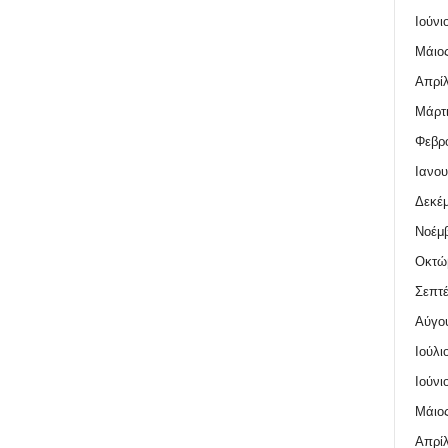
Ιούνι
Μάιος
Απρίλ
Μάρτι
Φεβρο
Ιανου
Δεκέμ
Νοέμβ
Οκτώ
Σεπτέ
Αύγο
Ιούλι
Ιούνι
Μάιος
Απρίλ