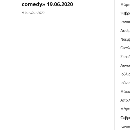
comedy» 19.06.2020
Μάρτι
9 Ιουνίου 2020
Φεβρο
Ιανου
Δεκέμ
Νοέμβ
Οκτώ
Σεπτέ
Αύγο
Ιούλι
Ιούνι
Μάιος
Απρίλ
Μάρτι
Φεβρο
Ιανου