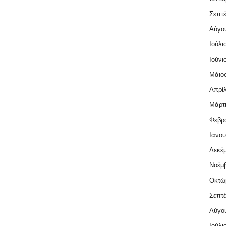
Σεπτέ
Αύγο
Ιούλι
Ιούνι
Μάιος
Απρίλ
Μάρτι
Φεβρο
Ιανου
Δεκέμ
Νοέμβ
Οκτώ
Σεπτέ
Αύγο
Ιούλι