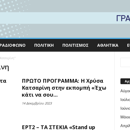
ΡΑΔΙΌΦΩΝΟ
ΠΟΛΙΤΙΚΉ
ΠΟΛΙΤΙΣΜΌΣ
ΑΘΛΗΤΙΚΆ
E
 Κατσαρίνη"
ίνη
ατα
ΠΡΩΤΟ ΠΡΟΓΡΑΜΜΑ: Η Χρύσα
Αρ
Κατσαρίνη στην εκπομπή «Έχω
Αύγο
κάτι να σου...
Ιούλι
14 Δεκεμβρίου 2023
Ιούνι
Μάιος
Απρίλ
ΕΡΤ2 – ΤΑ ΣΤΕΚΙΑ «Stand up