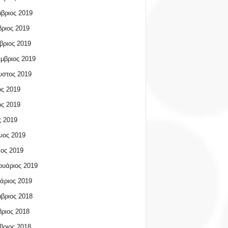
βριος 2019
ριος 2019
βριος 2019
μβριος 2019
υστος 2019
ος 2019
ος 2019
 2019
ιος 2019
ος 2019
υάριος 2019
άριος 2019
βριος 2018
ριος 2018
βριος 2018