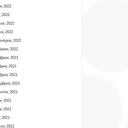
ος 2022
 2022
ιος 2022
ος 2022
υάριος 2022
άριος 2022
βριος 2021
ριος 2021
βριος 2021
μβριος 2021
υστος 2021
ος 2021
ος 2021
 2021
ιος 2021