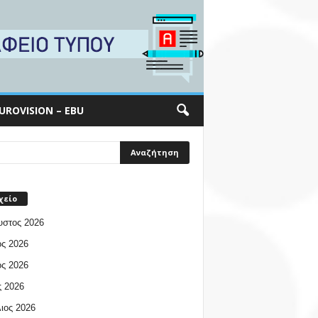
UROVISION – EBU
χείο
υστος 2026
ος 2026
ος 2026
 2026
ιος 2026