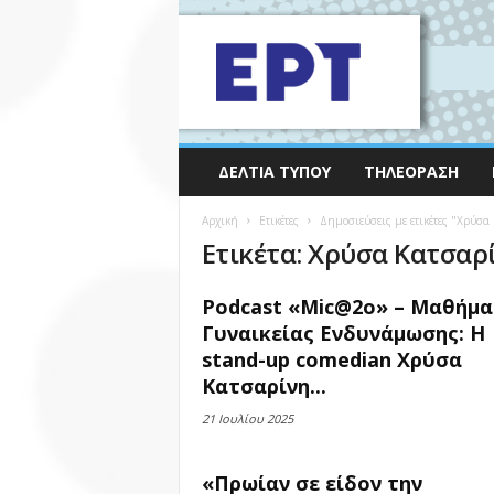
ΔΕΛΤΊΑ ΤΎΠΟΥ
ΤΗΛΕΌΡΑΣΗ
Αρχική
Ετικέτες
Δημοσιεύσεις με ετικέτες "Χρύσα
Ετικέτα: Χρύσα Κατσαρ
Podcast «Mic@2o» – Μαθήμ
Γυναικείας Ενδυνάμωσης: Η
stand-up comedian Χρύσα
Κατσαρίνη...
21 Ιουλίου 2025
«Πρωίαν σε είδον την