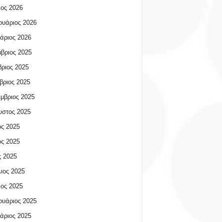
ος 2026
υάριος 2026
άριος 2026
βριος 2025
ριος 2025
βριος 2025
μβριος 2025
υστος 2025
ος 2025
ος 2025
 2025
ιος 2025
ος 2025
υάριος 2025
άριος 2025