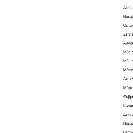
Δεκέμ
Νοέμβ
Οκτώ
Σεπτέ
Αύγο
Ιούλι
Ιούνι
Μάιος
Απρίλ
Μάρτι
Φεβρο
Ιανου
Δεκέμ
Νοέμβ
Οκτώ