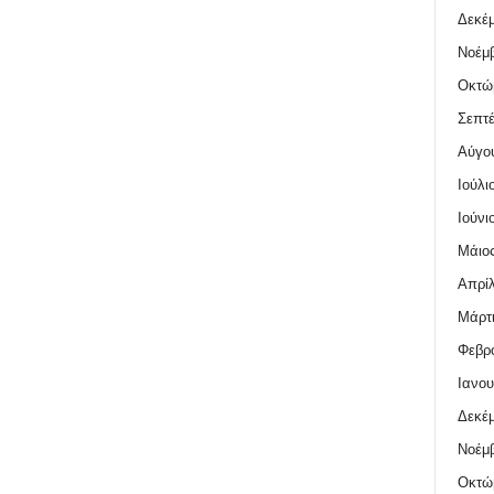
Δεκέμ
Νοέμβ
Οκτώ
Σεπτέ
Αύγο
Ιούλι
Ιούνι
Μάιος
Απρίλ
Μάρτι
Φεβρο
Ιανου
Δεκέμ
Νοέμβ
Οκτώ