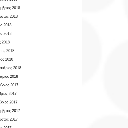
μβριος 2018
υστος 2018
ος 2018
ος 2018
 2018
ιος 2018
ος 2018
υάριος 2018
άριος 2018
βριος 2017
ριος 2017
βριος 2017
μβριος 2017
υστος 2017
ος 2017