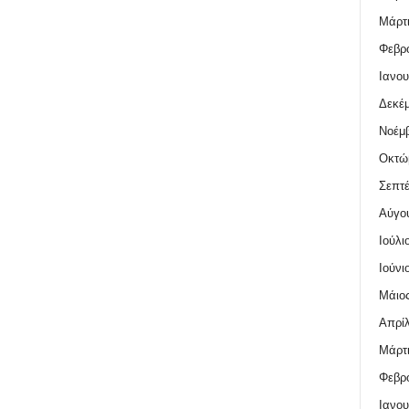
Μάρτι
Φεβρο
Ιανου
Δεκέμ
Νοέμβ
Οκτώ
Σεπτέ
Αύγο
Ιούλι
Ιούνι
Μάιος
Απρίλ
Μάρτι
Φεβρο
Ιανου