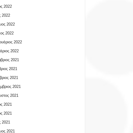
ος 2022
 2022
ιος 2022
ος 2022
υάριος 2022
άριος 2022
βριος 2021
ριος 2021
βριος 2021
μβριος 2021
υστος 2021
ος 2021
ος 2021
 2021
ιος 2021