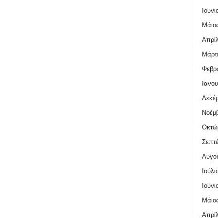
Ιούνι
Μάιος
Απρίλ
Μάρτι
Φεβρο
Ιανου
Δεκέμ
Νοέμβ
Οκτώ
Σεπτέ
Αύγο
Ιούλι
Ιούνι
Μάιος
Απρίλ