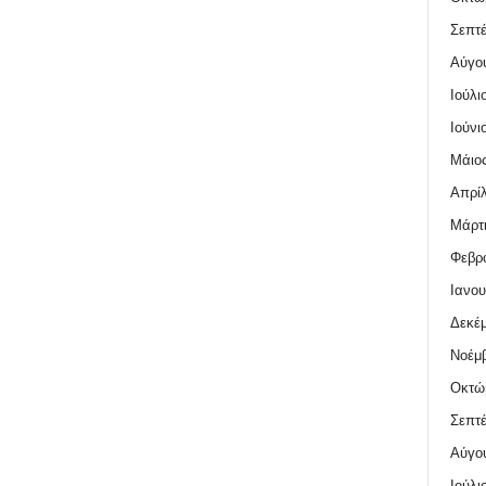
Σεπτέ
Αύγο
Ιούλι
Ιούνι
Μάιος
Απρίλ
Μάρτι
Φεβρο
Ιανου
Δεκέμ
Νοέμβ
Οκτώ
Σεπτέ
Αύγο
Ιούλι