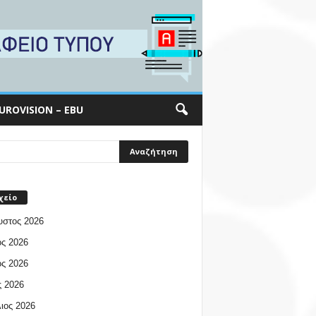
UROVISION – EBU
χείο
υστος 2026
ος 2026
ος 2026
 2026
ιος 2026