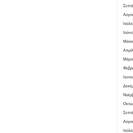
Σεπτέ
Αύγο
Ιούλι
Ιούνι
Μάιος
Απρίλ
Μάρτι
Φεβρο
Ιανου
Δεκέμ
Νοέμβ
Οκτώ
Σεπτέ
Αύγο
Ιούλι