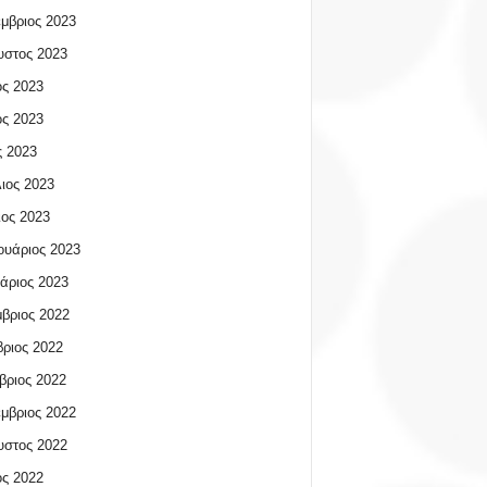
μβριος 2023
υστος 2023
ος 2023
ος 2023
 2023
ιος 2023
ος 2023
υάριος 2023
άριος 2023
βριος 2022
ριος 2022
βριος 2022
μβριος 2022
υστος 2022
ος 2022