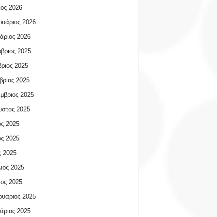
ος 2026
υάριος 2026
άριος 2026
βριος 2025
ριος 2025
βριος 2025
μβριος 2025
υστος 2025
ος 2025
ος 2025
 2025
ιος 2025
ος 2025
υάριος 2025
άριος 2025