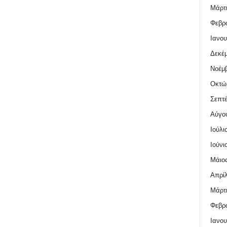
Μάρτι
Φεβρο
Ιανου
Δεκέμ
Νοέμβ
Οκτώ
Σεπτέ
Αύγο
Ιούλι
Ιούνι
Μάιος
Απρίλ
Μάρτι
Φεβρο
Ιανου