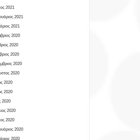
ος 2021
υάριος 2021
άριος 2021
βριος 2020
ριος 2020
βριος 2020
μβριος 2020
υστος 2020
ος 2020
ος 2020
 2020
ιος 2020
ος 2020
υάριος 2020
άριος 2020