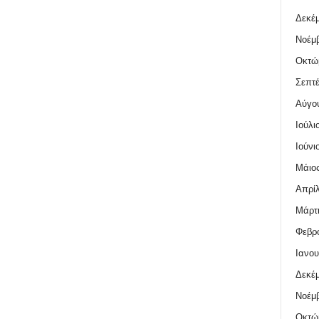
Δεκέμ
Νοέμβ
Οκτώ
Σεπτέ
Αύγο
Ιούλι
Ιούνι
Μάιος
Απρίλ
Μάρτι
Φεβρο
Ιανου
Δεκέμ
Νοέμβ
Οκτώ