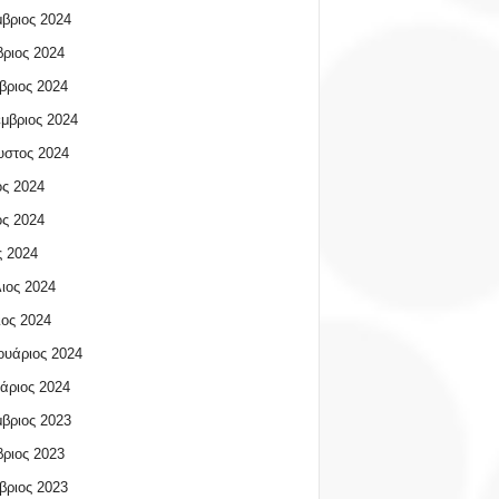
βριος 2024
ριος 2024
βριος 2024
μβριος 2024
υστος 2024
ος 2024
ος 2024
 2024
ιος 2024
ος 2024
υάριος 2024
άριος 2024
βριος 2023
ριος 2023
βριος 2023