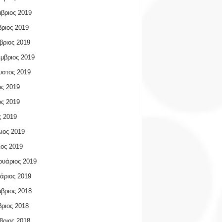
βριος 2019
ριος 2019
βριος 2019
μβριος 2019
υστος 2019
ος 2019
ος 2019
 2019
ιος 2019
ος 2019
υάριος 2019
άριος 2019
βριος 2018
ριος 2018
βριος 2018