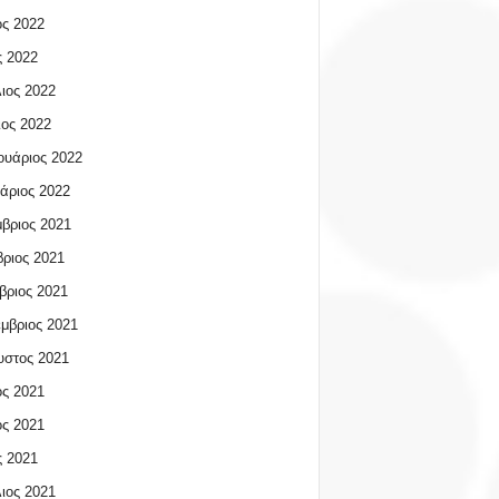
ος 2022
 2022
ιος 2022
ος 2022
υάριος 2022
άριος 2022
βριος 2021
ριος 2021
βριος 2021
μβριος 2021
υστος 2021
ος 2021
ος 2021
 2021
ιος 2021