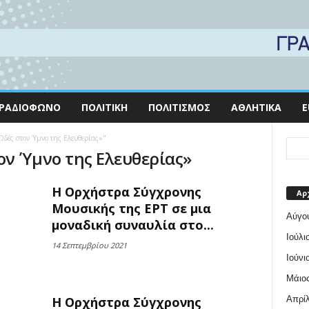
ΡΑΔΙΌΦΩΝΟ
ΠΟΛΙΤΙΚΉ
ΠΟΛΙΤΙΣΜΌΣ
ΑΘΛΗΤΙΚΆ
E
Ωδές στον Ύμνο της Ελευθερίας»"
τον Ύμνο της Ελευθερίας»
Η Ορχήστρα Σύγχρονης
Αρ
Μουσικής της ΕΡΤ σε μια
Αύγο
μοναδική συναυλία στο...
Ιούλι
14 Σεπτεμβρίου 2021
Ιούνι
Μάιος
Απρίλ
Η Ορχήστρα Σύγχρονης