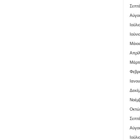
Σεπτέ
Αύγο
Ιούλι
Ιούνι
Μάιος
Απρίλ
Μάρτι
Φεβρο
Ιανου
Δεκέμ
Νοέμβ
Οκτώ
Σεπτέ
Αύγο
Ιούλι