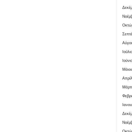
Δεκέμ
Νοέμβ
Οκτώ
Σεπτέ
Αύγο
Ιούλι
Ιούνι
Μάιος
Απρίλ
Μάρτι
Φεβρο
Ιανου
Δεκέμ
Νοέμβ
Οκτώ