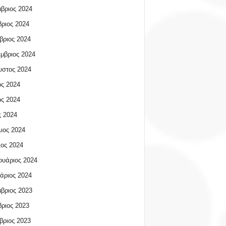
βριος 2024
ριος 2024
βριος 2024
μβριος 2024
υστος 2024
ος 2024
ος 2024
 2024
ιος 2024
ος 2024
υάριος 2024
άριος 2024
βριος 2023
ριος 2023
βριος 2023