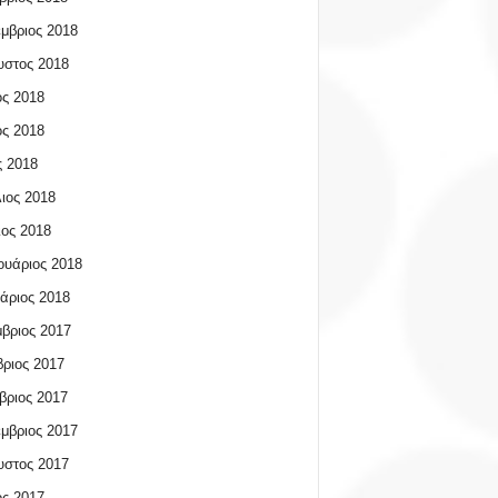
μβριος 2018
υστος 2018
ος 2018
ος 2018
 2018
ιος 2018
ος 2018
υάριος 2018
άριος 2018
βριος 2017
ριος 2017
βριος 2017
μβριος 2017
υστος 2017
ος 2017