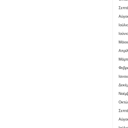
Σεπτέ
Αύγο
Ιούλι
Ιούνι
Μάιος
Απρίλ
Μάρτι
Φεβρο
Ιανου
Δεκέμ
Νοέμβ
Οκτώ
Σεπτέ
Αύγο
Ιούλι