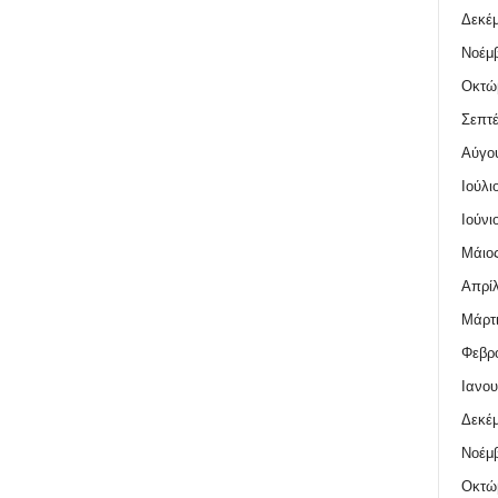
Δεκέμ
Νοέμβ
Οκτώ
Σεπτέ
Αύγο
Ιούλι
Ιούνι
Μάιος
Απρίλ
Μάρτι
Φεβρο
Ιανου
Δεκέμ
Νοέμβ
Οκτώ