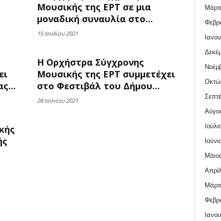
Μουσικής της ΕΡΤ σε μια
Μάρτι
μοναδική συναυλία στο...
Φεβρο
15 Ιουλίου 2021
Ιανου
Δεκέμ
Η Ορχήστρα Σύγχρονης
Νοέμβ
ει
Μουσικής της ΕΡΤ συμμετέχει
Οκτώ
ς...
στο Φεστιβάλ του Δήμου...
Σεπτέ
28 Ιουνίου 2021
Αύγο
Ιούλι
κής
ής
Ιούνι
Μάιος
Απρίλ
Μάρτι
Φεβρο
Ιανου