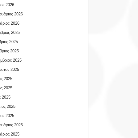
ος 2026
υάριος 2026
άριος 2026
βριος 2025
ριος 2025
βριος 2025
μβριος 2025
υστος 2025
ος 2025
ος 2025
 2025
ιος 2025
ος 2025
υάριος 2025
άριος 2025