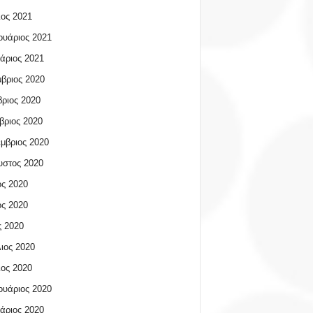
ος 2021
υάριος 2021
άριος 2021
βριος 2020
ριος 2020
βριος 2020
μβριος 2020
υστος 2020
ος 2020
ος 2020
 2020
ιος 2020
ος 2020
υάριος 2020
άριος 2020