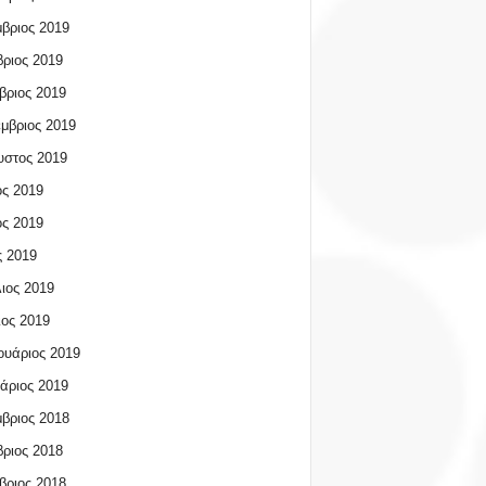
βριος 2019
ριος 2019
βριος 2019
μβριος 2019
υστος 2019
ος 2019
ος 2019
 2019
ιος 2019
ος 2019
υάριος 2019
άριος 2019
βριος 2018
ριος 2018
βριος 2018