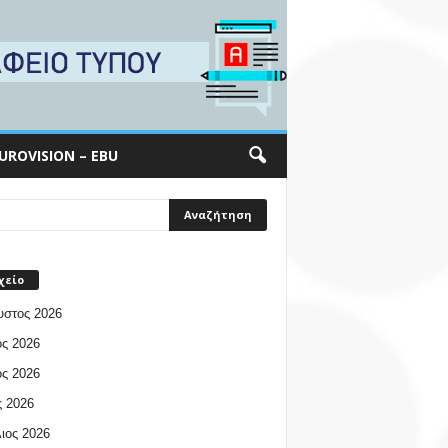
UROVISION – EBU
χείο
υστος 2026
ος 2026
ος 2026
 2026
ιος 2026