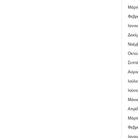
Μάρτι
Φεβρο
Ιανου
Δεκέμ
Νοέμβ
Οκτώ
Σεπτέ
Αύγο
Ιούλι
Ιούνι
Μάιος
Απρίλ
Μάρτι
Φεβρο
Ιανου