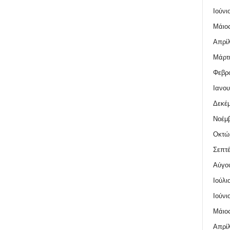
Ιούνι
Μάιος
Απρίλ
Μάρτι
Φεβρο
Ιανου
Δεκέμ
Νοέμβ
Οκτώ
Σεπτέ
Αύγο
Ιούλι
Ιούνι
Μάιος
Απρίλ