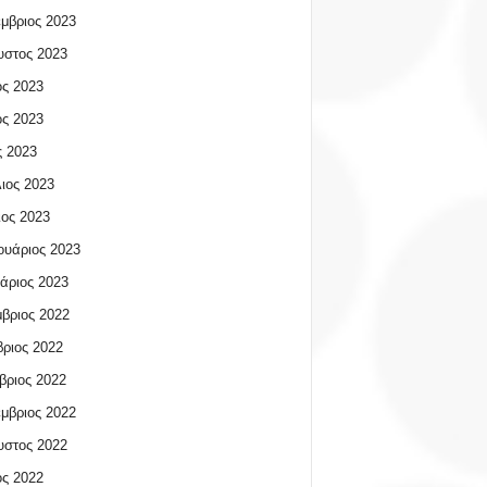
μβριος 2023
υστος 2023
ος 2023
ος 2023
 2023
ιος 2023
ος 2023
υάριος 2023
άριος 2023
βριος 2022
ριος 2022
βριος 2022
μβριος 2022
υστος 2022
ος 2022