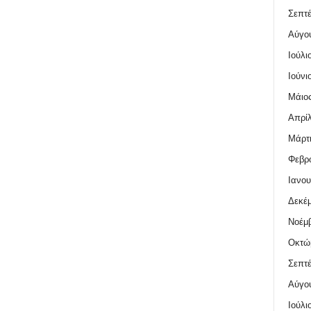
Σεπτέ
Αύγο
Ιούλι
Ιούνι
Μάιος
Απρίλ
Μάρτι
Φεβρο
Ιανου
Δεκέμ
Νοέμβ
Οκτώ
Σεπτέ
Αύγο
Ιούλι