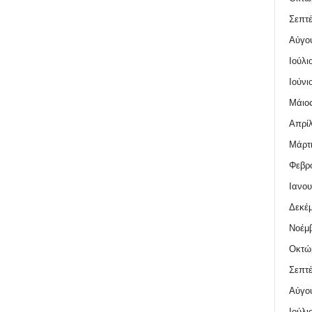
Σεπτέ
Αύγο
Ιούλι
Ιούνι
Μάιος
Απρίλ
Μάρτι
Φεβρο
Ιανου
Δεκέμ
Νοέμβ
Οκτώ
Σεπτέ
Αύγο
Ιούλι