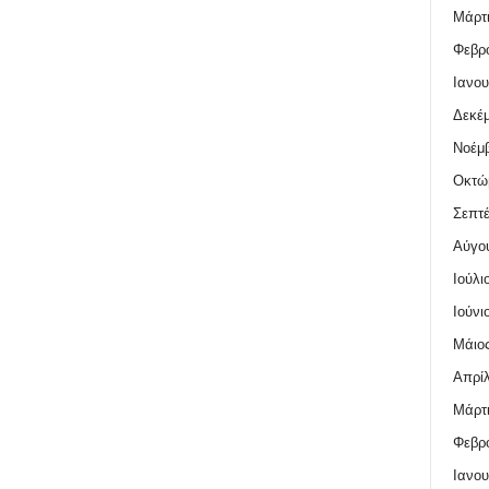
Μάρτι
Φεβρο
Ιανου
Δεκέμ
Νοέμβ
Οκτώ
Σεπτέ
Αύγο
Ιούλι
Ιούνι
Μάιος
Απρίλ
Μάρτι
Φεβρο
Ιανου