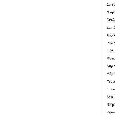
Δεκέμ
Νοέμβ
Οκτώ
Σεπτέ
Αύγο
Ιούλι
Ιούνι
Μάιος
Απρίλ
Μάρτι
Φεβρο
Ιανου
Δεκέμ
Νοέμβ
Οκτώ