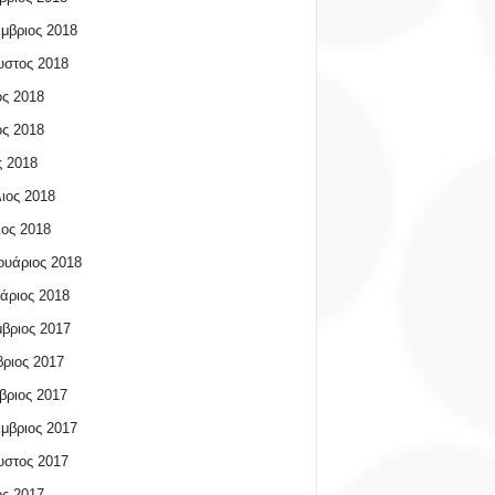
μβριος 2018
υστος 2018
ος 2018
ος 2018
 2018
ιος 2018
ος 2018
υάριος 2018
άριος 2018
βριος 2017
ριος 2017
βριος 2017
μβριος 2017
υστος 2017
ος 2017