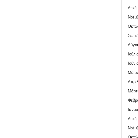
Δεκέμ
Νοέμβ
Οκτώ
Σεπτέ
Αύγο
Ιούλι
Ιούνι
Μάιος
Απρίλ
Μάρτι
Φεβρο
Ιανου
Δεκέμ
Νοέμβ
Οκτώ