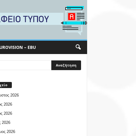
UROVISION – EBU
χείο
υστος 2026
ος 2026
ος 2026
 2026
ιος 2026