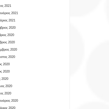
ος 2021
υάριος 2021
άριος 2021
βριος 2020
ριος 2020
βριος 2020
μβριος 2020
υστος 2020
ος 2020
ος 2020
 2020
ιος 2020
ος 2020
υάριος 2020
άριος 2020