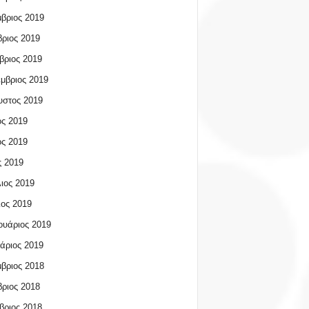
βριος 2019
ριος 2019
βριος 2019
μβριος 2019
υστος 2019
ος 2019
ος 2019
 2019
ιος 2019
ος 2019
υάριος 2019
άριος 2019
βριος 2018
ριος 2018
βριος 2018