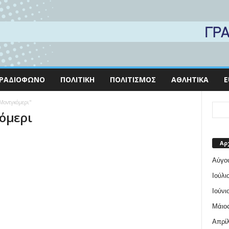
ΡΑΔΙΌΦΩΝΟ
ΠΟΛΙΤΙΚΉ
ΠΟΛΙΤΙΣΜΌΣ
ΑΘΛΗΤΙΚΆ
E
 Μοντγκόμερι"
όμερι
Αρ
Αύγο
Ιούλι
Ιούνι
Μάιος
Απρίλ