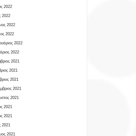
ος 2022
 2022
ιος 2022
ος 2022
υάριος 2022
άριος 2022
βριος 2021
ριος 2021
βριος 2021
μβριος 2021
υστος 2021
ος 2021
ος 2021
 2021
ιος 2021