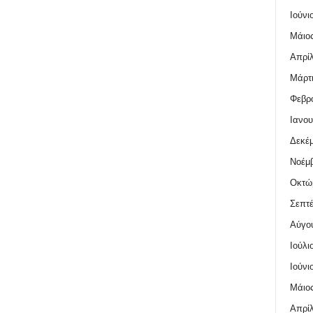
Ιούνι
Μάιος
Απρίλ
Μάρτι
Φεβρο
Ιανου
Δεκέμ
Νοέμβ
Οκτώ
Σεπτέ
Αύγο
Ιούλι
Ιούνι
Μάιος
Απρίλ