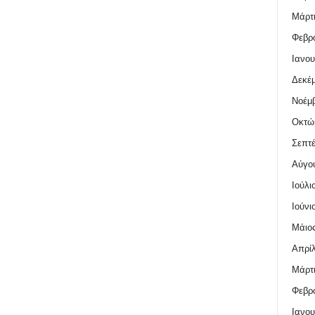
Μάρτι
Φεβρο
Ιανου
Δεκέμ
Νοέμβ
Οκτώ
Σεπτέ
Αύγο
Ιούλι
Ιούνι
Μάιος
Απρίλ
Μάρτι
Φεβρο
Ιανου