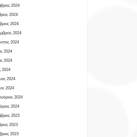
βριος 2024
ριος 2024
βριος 2024
μβριος 2024
υστος 2024
ος 2024
ος 2024
 2024
ιος 2024
ος 2024
υάριος 2024
άριος 2024
βριος 2023
ριος 2023
βριος 2023