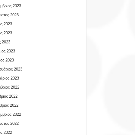
μβριος 2023
υστος 2023
ος 2023
ος 2023
 2023
ιος 2023
ος 2023
υάριος 2023
άριος 2023
βριος 2022
ριος 2022
βριος 2022
μβριος 2022
υστος 2022
ος 2022