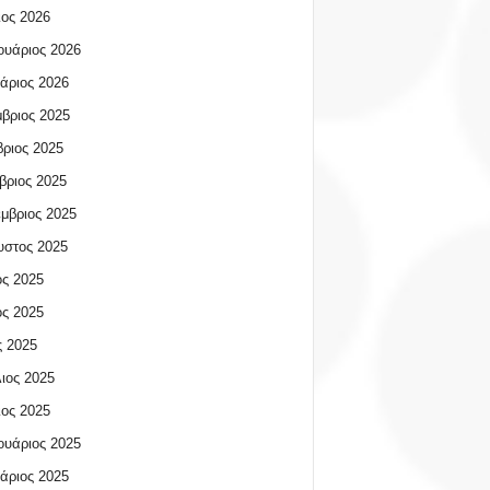
ος 2026
υάριος 2026
άριος 2026
βριος 2025
ριος 2025
βριος 2025
μβριος 2025
υστος 2025
ος 2025
ος 2025
 2025
ιος 2025
ος 2025
υάριος 2025
άριος 2025