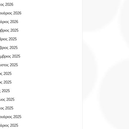
ος 2026
υάριος 2026
άριος 2026
βριος 2025
ριος 2025
βριος 2025
μβριος 2025
υστος 2025
ος 2025
ος 2025
 2025
ιος 2025
ος 2025
υάριος 2025
άριος 2025