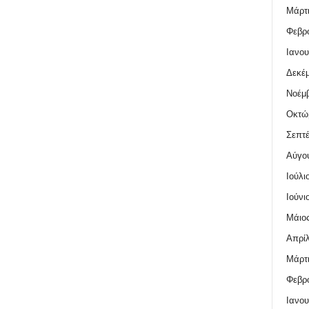
Μάρτι
Φεβρο
Ιανου
Δεκέμ
Νοέμβ
Οκτώ
Σεπτέ
Αύγο
Ιούλι
Ιούνι
Μάιος
Απρίλ
Μάρτι
Φεβρο
Ιανου