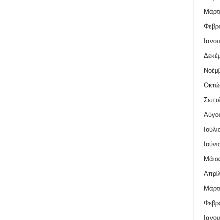
Μάρτι
Φεβρο
Ιανου
Δεκέμ
Νοέμβ
Οκτώ
Σεπτέ
Αύγο
Ιούλι
Ιούνι
Μάιος
Απρίλ
Μάρτι
Φεβρο
Ιανου