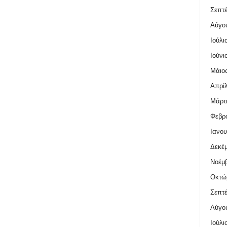
Σεπτέ
Αύγο
Ιούλι
Ιούνι
Μάιος
Απρίλ
Μάρτι
Φεβρο
Ιανου
Δεκέμ
Νοέμβ
Οκτώ
Σεπτέ
Αύγο
Ιούλι