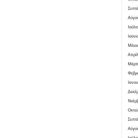
Σεπτέ
Αύγο
Ιούλι
Ιούνι
Μάιος
Απρίλ
Μάρτι
Φεβρο
Ιανου
Δεκέμ
Νοέμβ
Οκτώ
Σεπτέ
Αύγο
Ιούλι