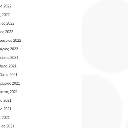
ος 2022
 2022
ιος 2022
ος 2022
υάριος 2022
άριος 2022
βριος 2021
ριος 2021
βριος 2021
μβριος 2021
υστος 2021
ος 2021
ος 2021
 2021
ιος 2021