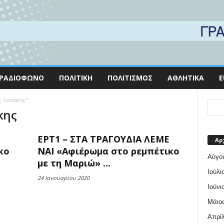
ΡΑΔΙΌΦΩΝΟ
ΠΟΛΙΤΙΚΉ
ΠΟΛΙΤΙΣΜΌΣ
ΑΘΛΗΤΙΚΆ
E
ης Διακάκης"
κης
ΕΡΤ1 – ΣΤΑ ΤΡΑΓΟΥΔΙΑ ΛΕΜΕ
Αρ
κο
ΝΑΙ «Αφιέρωμα στο ρεμπέτικο
Αύγο
με τη Μαριώ» ...
Ιούλι
24 Ιανουαρίου 2020
Ιούνι
Μάιος
Απρίλ