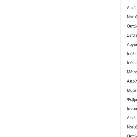
Δεκέμ
Νοέμβ
Οκτώ
Σεπτέ
Αύγο
Ιούλι
Ιούνι
Μάιος
Απρίλ
Μάρτι
Φεβρο
Ιανου
Δεκέμ
Νοέμβ
Οκτώ