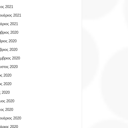
ος 2021
υάριος 2021
άριος 2021
βριος 2020
ριος 2020
βριος 2020
μβριος 2020
υστος 2020
ος 2020
ος 2020
 2020
ιος 2020
ος 2020
υάριος 2020
άριος 2020