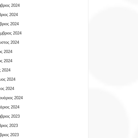
βριος 2024
ριος 2024
βριος 2024
μβριος 2024
υστος 2024
ος 2024
ος 2024
 2024
ιος 2024
ος 2024
υάριος 2024
άριος 2024
βριος 2023
ριος 2023
βριος 2023