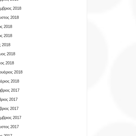
μβριος 2018
υστος 2018
ος 2018
ος 2018
 2018
ιος 2018
ος 2018
υάριος 2018
άριος 2018
βριος 2017
ριος 2017
βριος 2017
μβριος 2017
υστος 2017
ος 2017