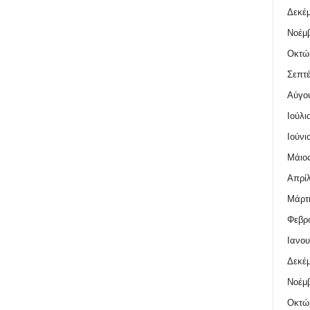
Δεκέμ
Νοέμβ
Οκτώ
Σεπτέ
Αύγο
Ιούλι
Ιούνι
Μάιος
Απρίλ
Μάρτι
Φεβρο
Ιανου
Δεκέμ
Νοέμβ
Οκτώ