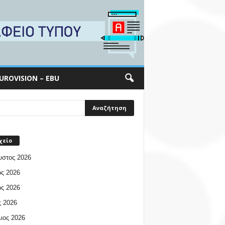
UROVISION – EBU
χείο
υστος 2026
ος 2026
ος 2026
 2026
ιος 2026