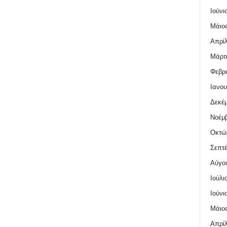
Ιούνι
Μάιος
Απρίλ
Μάρτι
Φεβρο
Ιανου
Δεκέμ
Νοέμβ
Οκτώ
Σεπτέ
Αύγο
Ιούλι
Ιούνι
Μάιος
Απρίλ