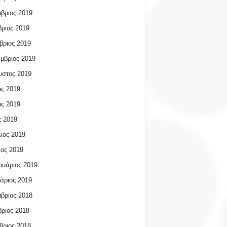
βριος 2019
ριος 2019
βριος 2019
μβριος 2019
υστος 2019
ος 2019
ος 2019
 2019
ιος 2019
ος 2019
υάριος 2019
άριος 2019
βριος 2018
ριος 2018
βριος 2018