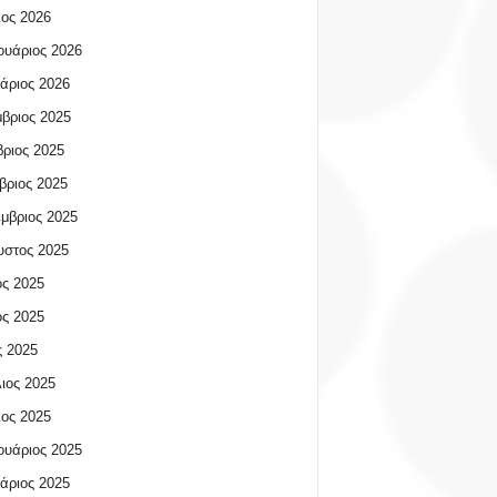
ος 2026
υάριος 2026
άριος 2026
βριος 2025
ριος 2025
βριος 2025
μβριος 2025
υστος 2025
ος 2025
ος 2025
 2025
ιος 2025
ος 2025
υάριος 2025
άριος 2025