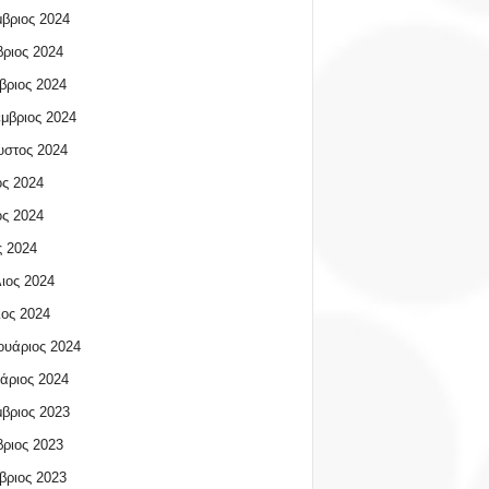
βριος 2024
ριος 2024
βριος 2024
μβριος 2024
υστος 2024
ος 2024
ος 2024
 2024
ιος 2024
ος 2024
υάριος 2024
άριος 2024
βριος 2023
ριος 2023
βριος 2023