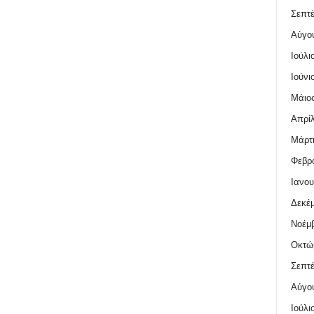
Σεπτέ
Αύγο
Ιούλι
Ιούνι
Μάιος
Απρίλ
Μάρτι
Φεβρο
Ιανου
Δεκέμ
Νοέμβ
Οκτώ
Σεπτέ
Αύγο
Ιούλι