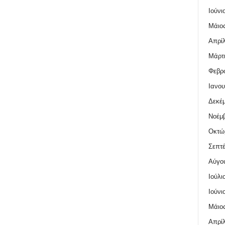
Ιούνι
Μάιος
Απρίλ
Μάρτι
Φεβρο
Ιανου
Δεκέμ
Νοέμβ
Οκτώ
Σεπτέ
Αύγο
Ιούλι
Ιούνι
Μάιος
Απρίλ