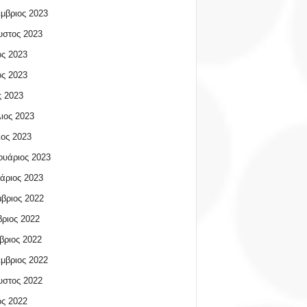
μβριος 2023
υστος 2023
ος 2023
ος 2023
 2023
ιος 2023
ος 2023
υάριος 2023
άριος 2023
βριος 2022
ριος 2022
βριος 2022
μβριος 2022
υστος 2022
ος 2022