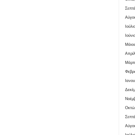
Σεπτέ
Αύγο
Ιούλι
Ιούνι
Μάιος
Απρίλ
Μάρτι
Φεβρο
Ιανου
Δεκέμ
Νοέμβ
Οκτώ
Σεπτέ
Αύγο
Ιούλι