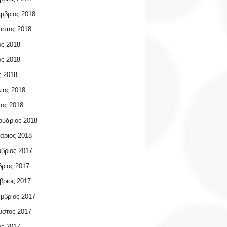
μβριος 2018
υστος 2018
ος 2018
ος 2018
 2018
ιος 2018
ος 2018
υάριος 2018
άριος 2018
βριος 2017
ριος 2017
βριος 2017
μβριος 2017
υστος 2017
ος 2017