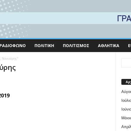
ΡΑΔΙΌΦΩΝΟ
ΠΟΛΙΤΙΚΉ
ΠΟΛΙΤΙΣΜΌΣ
ΑΘΛΗΤΙΚΆ
E
ος Νανιούρης"
ούρης
Αρ
Αύγο
2019
Ιούλι
Ιούνι
Μάιος
Απρίλ