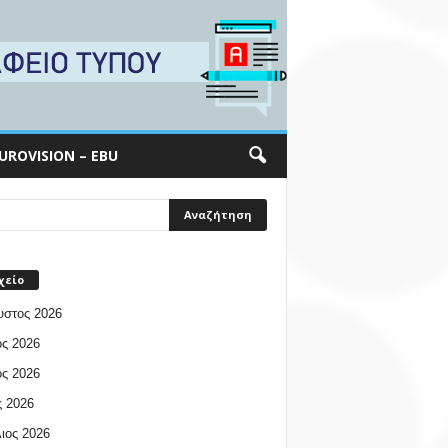
UROVISION – EBU
χείο
υστος 2026
ος 2026
ος 2026
 2026
ιος 2026