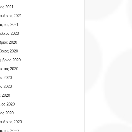
ος 2021
υάριος 2021
άριος 2021
βριος 2020
ριος 2020
βριος 2020
μβριος 2020
υστος 2020
ος 2020
ος 2020
 2020
ιος 2020
ος 2020
υάριος 2020
άριος 2020