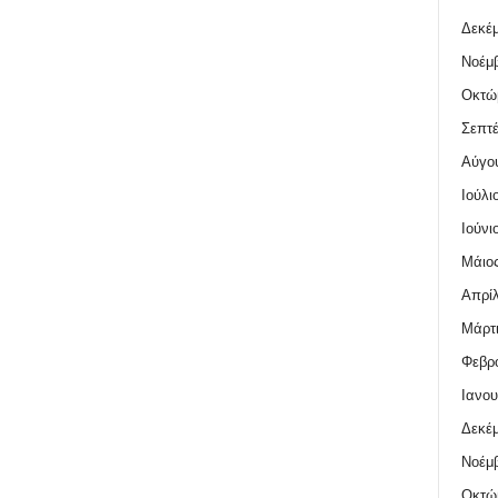
Δεκέμ
Νοέμβ
Οκτώ
Σεπτέ
Αύγο
Ιούλι
Ιούνι
Μάιος
Απρίλ
Μάρτι
Φεβρο
Ιανου
Δεκέμ
Νοέμβ
Οκτώ