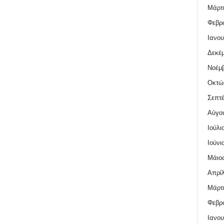
Μάρτι
Φεβρο
Ιανου
Δεκέμ
Νοέμβ
Οκτώ
Σεπτέ
Αύγο
Ιούλι
Ιούνι
Μάιος
Απρίλ
Μάρτι
Φεβρο
Ιανου