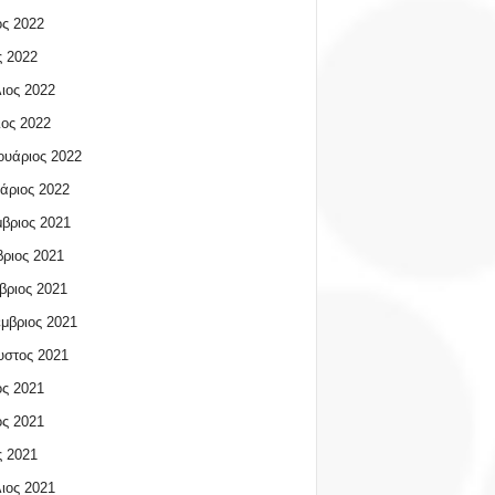
ος 2022
 2022
ιος 2022
ος 2022
υάριος 2022
άριος 2022
βριος 2021
ριος 2021
βριος 2021
μβριος 2021
υστος 2021
ος 2021
ος 2021
 2021
ιος 2021