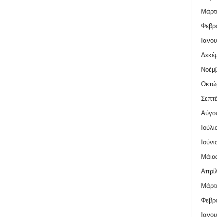
Μάρτι
Φεβρο
Ιανου
Δεκέμ
Νοέμβ
Οκτώ
Σεπτέ
Αύγο
Ιούλι
Ιούνι
Μάιος
Απρίλ
Μάρτι
Φεβρο
Ιανου