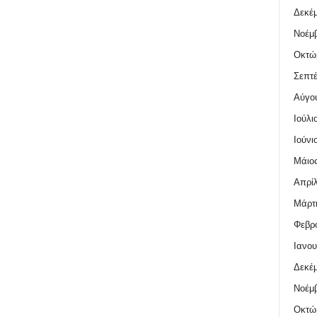
Δεκέμ
Νοέμβ
Οκτώ
Σεπτέ
Αύγο
Ιούλι
Ιούνι
Μάιος
Απρίλ
Μάρτι
Φεβρο
Ιανου
Δεκέμ
Νοέμβ
Οκτώ